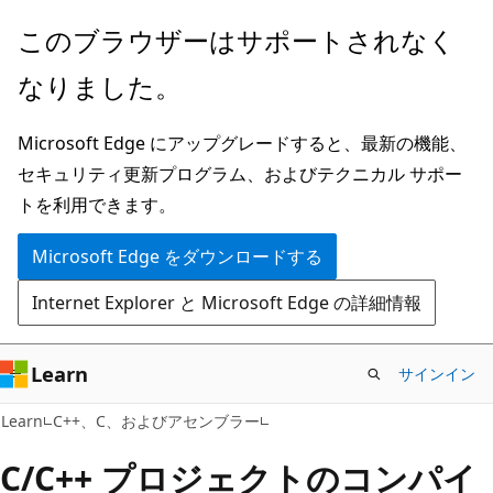
メ
このブラウザーはサポートされなく
イ
なりました。
ン
コ
Microsoft Edge にアップグレードすると、最新の機能、
ン
セキュリティ更新プログラム、およびテクニカル サポー
テ
トを利用できます。
ン
ツ
Microsoft Edge をダウンロードする
に
Internet Explorer と Microsoft Edge の詳細情報
ス
キ
ッ
Learn
サインイン
プ
Learn
C++、C、およびアセンブラー
C/C++ プロジェクトのコンパイ