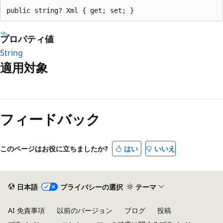
public string? Xml { get; set; }
プロパティ値
String
適用対象
読
み
フィードバック
取
り
モ
このページはお役に立ちましたか?
はい
いいえ
ー
ド
が
日本語
プライバシーの選択
テーマ
無
AI 免責事項
以前のバージョン
ブログ
投稿
効