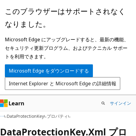
メ
ペ
このブラウザーはサポートされなく
イ
ー
なりました。
ン
ジ
コ
内
Microsoft Edge にアップグレードすると、最新の機能、
ン
ナ
セキュリティ更新プログラム、およびテクニカル サポー
テ
ビ
トを利用できます。
ン
ゲ
ツ
ー
Microsoft Edge をダウンロードする
に
シ
Internet Explorer と Microsoft Edge の詳細情報
ス
ョ
キ
ン
ッ
に
Learn
サインイン
プ
ス
C#
DataProtectionKey
プロパティ
キ
ッ
Data
Protection
Key.
Xml プロ