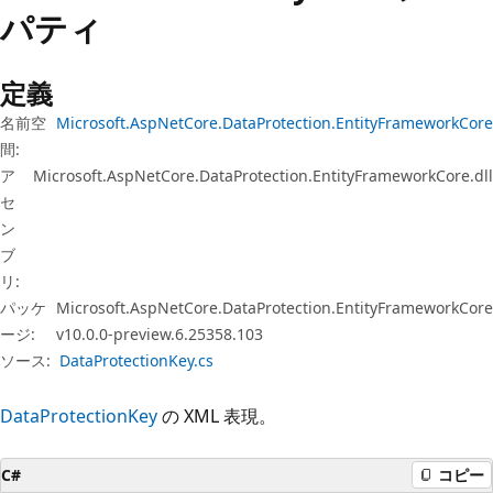
プ
パティ
定義
名前空
Microsoft.AspNetCore.DataProtection.EntityFrameworkCore
間:
ア
Microsoft.AspNetCore.DataProtection.EntityFrameworkCore.dll
セ
ン
ブ
リ:
パッケ
Microsoft.AspNetCore.DataProtection.EntityFrameworkCore
ージ:
v10.0.0-preview.6.25358.103
ソース:
DataProtectionKey.cs
DataProtectionKey
の XML 表現。
C#
コピー