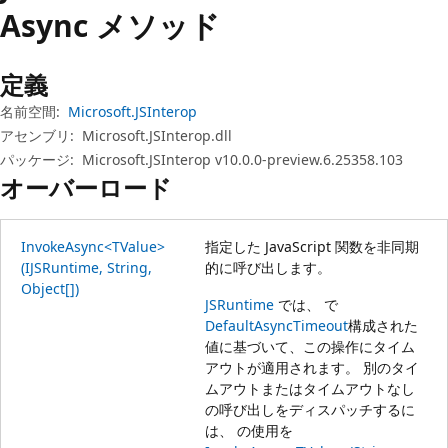
プ
Async メソッド
定義
名前空間:
Microsoft.JSInterop
アセンブリ:
Microsoft.JSInterop.dll
パッケージ:
Microsoft.JSInterop v10.0.0-preview.6.25358.103
オーバーロード
InvokeAsync<TValue>
指定した JavaScript 関数を非同期
(IJSRuntime, String,
的に呼び出します。
Object[])
JSRuntime
では、 で
DefaultAsyncTimeout
構成された
値に基づいて、この操作にタイム
アウトが適用されます。 別のタイ
ムアウトまたはタイムアウトなし
の呼び出しをディスパッチするに
は、 の使用を