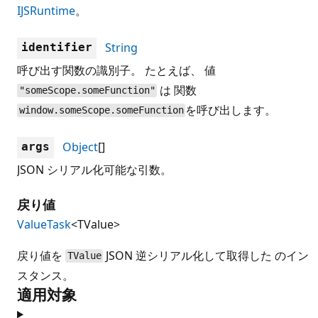
IJSRuntime
。
String
identifier
呼び出す関数の識別子。 たとえば、 値
は 関数
"someScope.someFunction"
を呼び出します。
window.someScope.someFunction
Object
[]
args
JSON シリアル化可能な引数。
戻り値
ValueTask
<TValue>
戻り値を
JSON 逆シリアル化して取得した のイン
TValue
スタンス。
適用対象