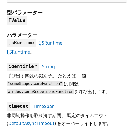
型パラメーター
TValue
パラメーター
IJSRuntime
jsRuntime
IJSRuntime
。
String
identifier
呼び出す関数の識別子。 たとえば、 値
は 関数
"someScope.someFunction"
を呼び出します。
window.someScope.someFunction
TimeSpan
timeout
非同期操作を取り消す期間。 既定のタイムアウト
(
DefaultAsyncTimeout
) をオーバーライドします。