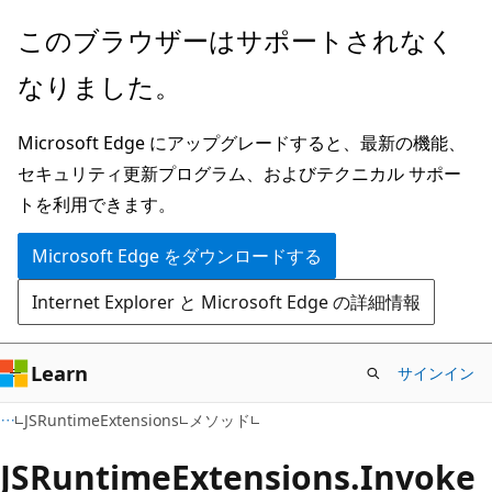
メ
ペ
このブラウザーはサポートされなく
イ
ー
なりました。
ン
ジ
コ
内
Microsoft Edge にアップグレードすると、最新の機能、
ン
ナ
セキュリティ更新プログラム、およびテクニカル サポー
テ
ビ
トを利用できます。
ン
ゲ
ツ
ー
Microsoft Edge をダウンロードする
に
シ
Internet Explorer と Microsoft Edge の詳細情報
ス
ョ
キ
ン
ッ
に
Learn
サインイン
プ
ス
C#
JSRuntimeExtensions
メソッド
キ
ッ
JSRuntime
Extensions.
Invoke