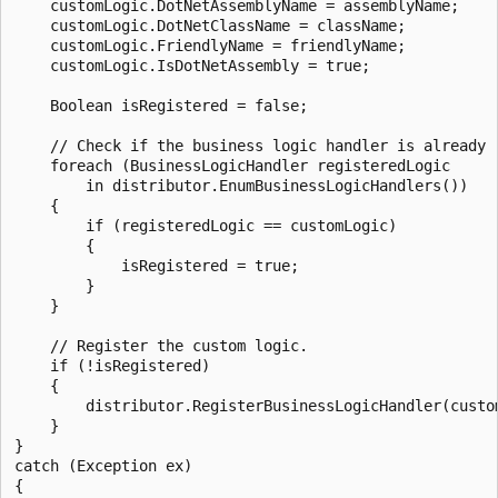
    customLogic.DotNetAssemblyName = assemblyName;

    customLogic.DotNetClassName = className;

    customLogic.FriendlyName = friendlyName;

    customLogic.IsDotNetAssembly = true;

    Boolean isRegistered = false;

    // Check if the business logic handler is already r
    foreach (BusinessLogicHandler registeredLogic

        in distributor.EnumBusinessLogicHandlers())

    {

        if (registeredLogic == customLogic)

        {

            isRegistered = true;

        }

    }

    // Register the custom logic.

    if (!isRegistered)

    {

        distributor.RegisterBusinessLogicHandler(custom
    }

}

catch (Exception ex)

{
