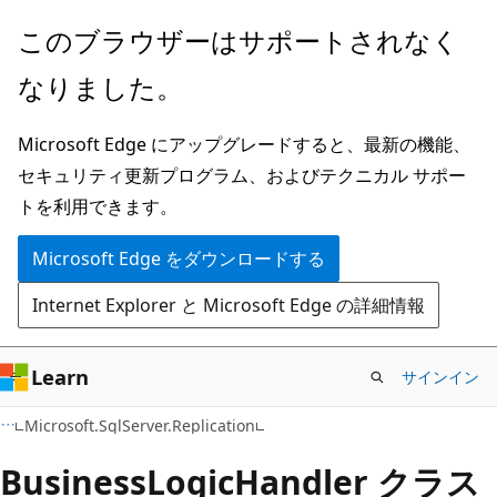
メ
ペ
このブラウザーはサポートされなく
イ
ー
なりました。
ン
ジ
コ
内
Microsoft Edge にアップグレードすると、最新の機能、
ン
ナ
セキュリティ更新プログラム、およびテクニカル サポー
テ
ビ
トを利用できます。
ン
ゲ
ツ
ー
Microsoft Edge をダウンロードする
に
シ
Internet Explorer と Microsoft Edge の詳細情報
ス
ョ
キ
ン
ッ
に
Learn
サインイン
プ
ス
C#
Microsoft.SqlServer.Replication
キ
ッ
Business
Logic
Handler クラス