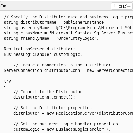
C#
コピー
// Specify the Distributor name and business logic prop
string distributorName = publisherInstance;

string assemblyName = @"C:\Program Files\Microsoft SQL 
string className = "Microsoft.Samples.SqlServer.Busine
string friendlyName = "OrderEntryLogic";

ReplicationServer distributor;

BusinessLogicHandler customLogic;

    // Create a connection to the Distributor.

ServerConnection distributorConn = new ServerConnection
try

{

    // Connect to the Distributor.

    distributorConn.Connect();

    // Set the Distributor properties.

    distributor = new ReplicationServer(distributorConn
    // Set the business logic handler properties.

    customLogic = new BusinessLogicHandler();
