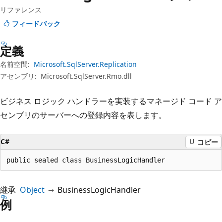
プ
リファレンス
フィードバック
定義
名前空間:
Microsoft.SqlServer.Replication
アセンブリ:
Microsoft.SqlServer.Rmo.dll
ビジネス ロジック ハンドラーを実装するマネージド コード ア
センブリのサーバーへの登録内容を表します。
C#
コピー
public sealed class BusinessLogicHandler
継承
Object
BusinessLogicHandler
例