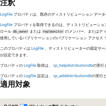
注釈
LogFile
プロパティは、既存のディストリビューション データ
LogFile
プロパティを取得できるのは、ディストリビューショ
ロール
または
のメンバー、またはディ
db_owner
replmonitor
使用しているパブリケーションのパブリケーション アクセス リス
このプロパティは
LogFile
、ディストリビューターの固定サー
が設定できます。
プロパティの
LogFile
取得は、
sp_helpdistributiondb
の実行
プロパティの
LogFile
設定は、
sp_adddistributiondb
の実行
適用対象