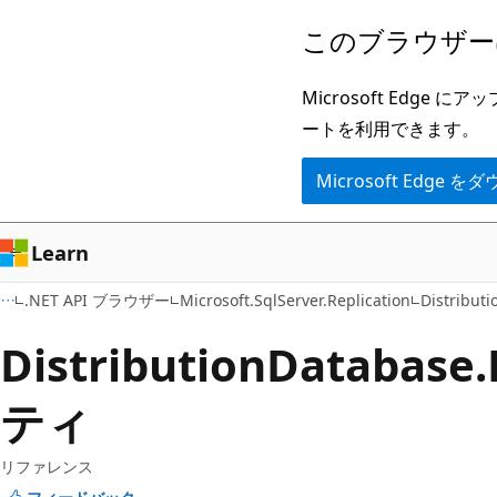
メ
ペ
このブラウザー
イ
ー
ン
ジ
Microsoft Ed
コ
内
ートを利用できます。
ン
ナ
Microsoft Edge
テ
ビ
ン
ゲ
ツ
ー
Learn
に
シ
.NET API ブラウザー
Microsoft.SqlServer.Replication
Distribut
ス
ョ
キ
ン
Distribution
Database.
ッ
に
ティ
プ
ス
キ
ッ
リファレンス