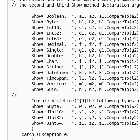
// the second and third Show method declaration argu
        Show("Boolean:  ", a1, a2, a1.CompareTo(a2),
        Show("Byte:     ", b1, b2, b1.CompareTo(b2),
        Show("Int16:    ", c1, c2, c1.CompareTo(c2),
        Show("Int32:    ", d1, d2, d1.CompareTo(d2),
        Show("Int64:    ", e1, e2, e1.CompareTo(e2),
        Show("Decimal:  ", f1, f2, f1.CompareTo(f2),
        Show("Single:   ", g1, g2, g1.CompareTo(g2),
        Show("Double:   ", h1, h2, h1.CompareTo(h2),
        Show("Char:     ", i1, i2, i1.CompareTo(i2),
        Show("String:   ", j1, j2, j1.CompareTo(j2),
        Show("DateTime: ", k1, k2, k1.CompareTo(k2),
        Show("TimeSpan: ", l1, l2, l1.CompareTo(l2),
        Show("Version:  ", m1, m2, m1.CompareTo(m2),
        Show("Guid:     ", n1, n2, n1.CompareTo(n2),
//

        Console.WriteLine("{0}The following types ar
        Show("SByte:    ", w1, w2, w1.CompareTo(w2),
        Show("UInt16:   ", x1, x2, x1.CompareTo(x2),
        Show("UInt32:   ", y1, y2, y1.CompareTo(y2),
        Show("UInt64:   ", z1, z2, z1.CompareTo(z2),
        }

    catch (Exception e)

        {
