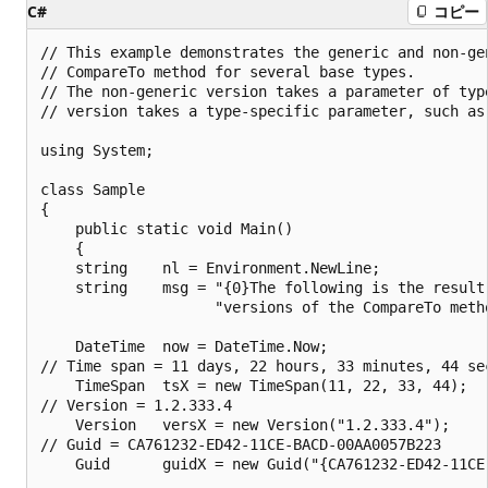
C#
コピー
// This example demonstrates the generic and non-gen
// CompareTo method for several base types.

// The non-generic version takes a parameter of type
// version takes a type-specific parameter, such as 
using System;

class Sample

{

    public static void Main()

    {

    string    nl = Environment.NewLine;

    string    msg = "{0}The following is the result
                    "versions of the CompareTo metho
    DateTime  now = DateTime.Now;

// Time span = 11 days, 22 hours, 33 minutes, 44 sec
    TimeSpan  tsX = new TimeSpan(11, 22, 33, 44);

// Version = 1.2.333.4

    Version   versX = new Version("1.2.333.4");

// Guid = CA761232-ED42-11CE-BACD-00AA0057B223

    Guid      guidX = new Guid("{CA761232-ED42-11CE-