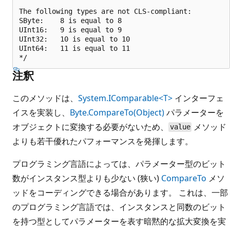
The following types are not CLS-compliant:

SByte:    8 is equal to 8

UInt16:   9 is equal to 9

UInt32:   10 is equal to 10

UInt64:   11 is equal to 11

注釈
このメソッドは、
System.IComparable<T>
インターフェ
イスを実装し、
Byte.CompareTo(Object)
パラメーターを
オブジェクトに変換する必要がないため、
メソッド
value
よりも若干優れたパフォーマンスを発揮します。
プログラミング言語によっては、パラメーター型のビット
数がインスタンス型よりも少ない (狭い)
CompareTo
メソ
ッドをコーディングできる場合があります。 これは、一部
のプログラミング言語では、インスタンスと同数のビット
を持つ型としてパラメーターを表す暗黙的な拡大変換を実