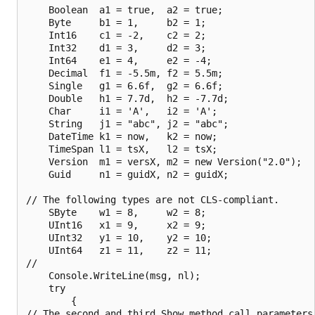
    Boolean  a1 = true,  a2 = true;

    Byte     b1 = 1,     b2 = 1;

    Int16    c1 = -2,    c2 = 2;

    Int32    d1 = 3,     d2 = 3;

    Int64    e1 = 4,     e2 = -4;

    Decimal  f1 = -5.5m, f2 = 5.5m;

    Single   g1 = 6.6f,  g2 = 6.6f;

    Double   h1 = 7.7d,  h2 = -7.7d;

    Char     i1 = 'A',   i2 = 'A';

    String   j1 = "abc", j2 = "abc";

    DateTime k1 = now,   k2 = now;

    TimeSpan l1 = tsX,   l2 = tsX;

    Version  m1 = versX, m2 = new Version("2.0");

    Guid     n1 = guidX, n2 = guidX;

// The following types are not CLS-compliant.

    SByte    w1 = 8,     w2 = 8;

    UInt16   x1 = 9,     x2 = 9;

    UInt32   y1 = 10,    y2 = 10;

    UInt64   z1 = 11,    z2 = 11;

//

    Console.WriteLine(msg, nl);

    try

        {

// The second and third Show method call parameters