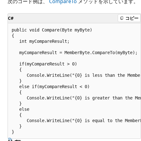
次のコード例は、
CompareTo
メソッドを示しています。
C#
コピー
public void Compare(Byte myByte)

{

   int myCompareResult;

   myCompareResult = MemberByte.CompareTo(myByte);

   if(myCompareResult > 0)

   {

      Console.WriteLine("{0} is less than the Membe
   }

   else if(myCompareResult < 0)

   {

      Console.WriteLine("{0} is greater than the Me
   }

   else

   {

      Console.WriteLine("{0} is equal to the Member
   }
