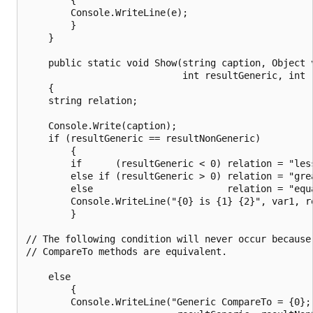
        Console.WriteLine(e);

        }

    }

    public static void Show(string caption, Object v
                            int resultGeneric, int r
    {

    string relation;

    Console.Write(caption);

    if (resultGeneric == resultNonGeneric)

        {

        if      (resultGeneric < 0) relation = "less
        else if (resultGeneric > 0) relation = "grea
        else                        relation = "equa
        Console.WriteLine("{0} is {1} {2}", var1, re
        }

// The following condition will never occur because 
// CompareTo methods are equivalent.

    else

        {

        Console.WriteLine("Generic CompareTo = {0}; 