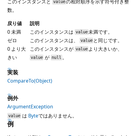
このインスタンスと
の相対順序を示す符号付き整
value
数。
戻り値
説明
0 未満
このインスタンスは
未満です。
value
ゼロ
このインスタンスは、
と同じです。
value
0 より大
このインスタンスが
より大きいか、
value
きい
が
。
value
null
実装
CompareTo(Object)
例外
ArgumentException
は
Byte
ではありません。
value
例