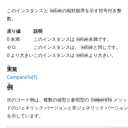
このインスタンスと
の相対順序を示す符号付き整
value
数。
戻り値
説明
0 未満
このインスタンスは
未満です。
value
ゼロ
このインスタンスは、
と同じです。
value
0 より大きい
このインスタンスは
より大きい。
value
実装
CompareTo(T)
例
次のコード例は、複数の値型と参照型の
メソッ
CompareTo
ドのジェネリック バージョンと非ジェネリック バージョン
を示しています。