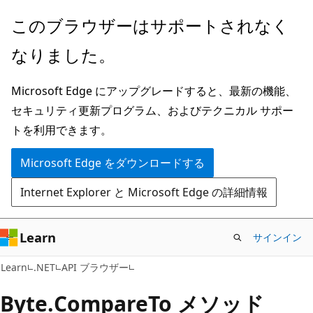
メ
ペ
このブラウザーはサポートされなく
イ
ー
なりました。
ン
ジ
コ
内
Microsoft Edge にアップグレードすると、最新の機能、
ン
ナ
セキュリティ更新プログラム、およびテクニカル サポー
テ
ビ
トを利用できます。
ン
ゲ
ツ
ー
Microsoft Edge をダウンロードする
に
シ
Internet Explorer と Microsoft Edge の詳細情報
ス
ョ
キ
ン
ッ
に
Learn
サインイン
プ
ス
C#
Learn
.NET
API ブラウザー
キ
ッ
Byte.
Compare
To メソッド