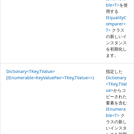
ble<T>
を使
用する
IEqualityC
omparer<
T>
クラス
の新しいイ
ンスタンス
を初期化し
ます。
Dictionary<TKey,TValue>
指定した
(IEnumerable<KeyValuePair<TKey,TValue>>)
Dictionary
<TKey,TVal
ue>
からコ
ピーされた
要素を含む
IEnumera
ble<T>
ク
ラスの新し
いインスタ