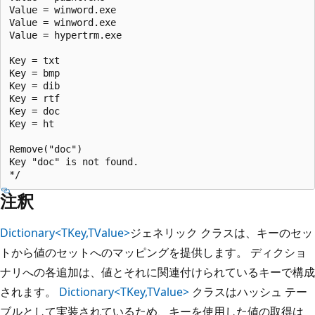
Value = winword.exe

Value = winword.exe

Value = hypertrm.exe

Key = txt

Key = bmp

Key = dib

Key = rtf

Key = doc

Key = ht

Remove("doc")

Key "doc" is not found.

注釈
Dictionary<TKey,TValue>
ジェネリック クラスは、キーのセッ
トから値のセットへのマッピングを提供します。 ディクショ
ナリへの各追加は、値とそれに関連付けられているキーで構成
されます。
Dictionary<TKey,TValue>
クラスはハッシュ テー
ブルとして実装されているため、キーを使用した値の取得は