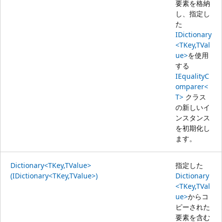
要素を格納
し、指定し
た
IDictionary
<TKey,TVal
ue>
を使用
する
IEqualityC
omparer<
T>
クラス
の新しいイ
ンスタンス
を初期化し
ます。
Dictionary<TKey,TValue>
指定した
(IDictionary<TKey,TValue>)
Dictionary
<TKey,TVal
ue>
からコ
ピーされた
要素を含む