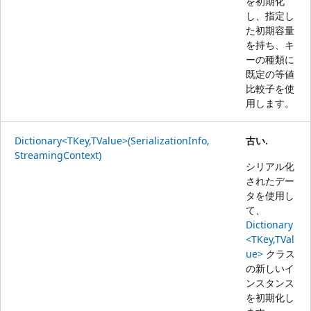
を初期化
し、指定し
た初期容量
を持ち、キ
ーの種類に
既定の等値
比較子を使
用します。
Dictionary<TKey,TValue>(SerializationInfo,
古い.
StreamingContext)
シリアル化
されたデー
タを使用し
て、
Dictionary
<TKey,TVal
ue>
クラス
の新しいイ
ンスタンス
を初期化し