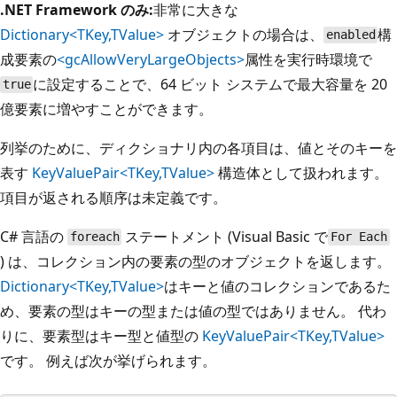
.NET Framework のみ:
非常に大きな
Dictionary<TKey,TValue>
オブジェクトの場合は、
構
enabled
成要素の
<gcAllowVeryLargeObjects>
属性を実行時環境で
に設定することで、64 ビット システムで最大容量を 20
true
億要素に増やすことができます。
列挙のために、ディクショナリ内の各項目は、値とそのキーを
表す
KeyValuePair<TKey,TValue>
構造体として扱われます。
項目が返される順序は未定義です。
C# 言語の
ステートメント (Visual Basic で
foreach
For Each
) は、コレクション内の要素の型のオブジェクトを返します。
Dictionary<TKey,TValue>
はキーと値のコレクションであるた
め、要素の型はキーの型または値の型ではありません。 代わ
りに、要素型はキー型と値型の
KeyValuePair<TKey,TValue>
です。 例えば次が挙げられます。