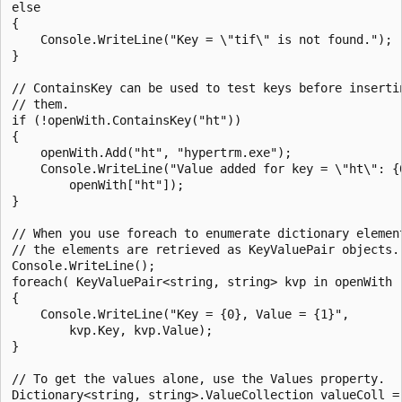
else

{

    Console.WriteLine("Key = \"tif\" is not found.");

}

// ContainsKey can be used to test keys before insertin
// them.

if (!openWith.ContainsKey("ht"))

{

    openWith.Add("ht", "hypertrm.exe");

    Console.WriteLine("Value added for key = \"ht\": {0
        openWith["ht"]);

}

// When you use foreach to enumerate dictionary element
// the elements are retrieved as KeyValuePair objects.

Console.WriteLine();

foreach( KeyValuePair<string, string> kvp in openWith )
{

    Console.WriteLine("Key = {0}, Value = {1}",

        kvp.Key, kvp.Value);

}

// To get the values alone, use the Values property.

Dictionary<string, string>.ValueCollection valueColl =
