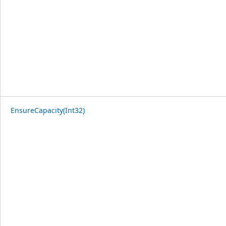
EnsureCapacity(Int32)