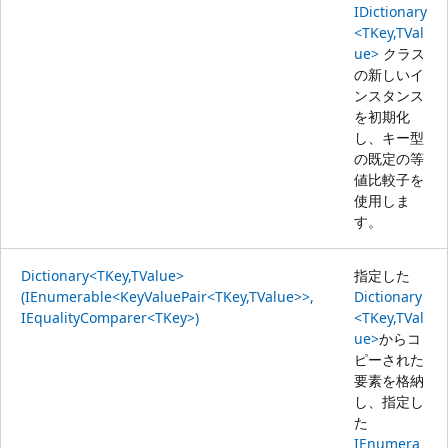
IDictionary
<TKey,TVal
ue>
クラス
の新しいイ
ンスタンス
を初期化
し、キー型
の既定の等
値比較子を
使用しま
す。
Dictionary<TKey,TValue>
指定した
(IEnumerable<KeyValuePair<TKey,TValue>>,
Dictionary
IEqualityComparer<TKey>)
<TKey,TVal
ue>
からコ
ピーされた
要素を格納
し、指定し
た
IEnumera