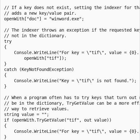
// If a key does not exist, setting the indexer for tha
// adds a new key/value pair.

openWith["doc"] = "winword.exe";

// The indexer throws an exception if the requested key
// not in the dictionary.

try

{

    Console.WriteLine("For key = \"tif\", value = {0}."
        openWith["tif"]);

}

catch (KeyNotFoundException)

{

    Console.WriteLine("Key = \"tif\" is not found.");

}

// When a program often has to try keys that turn out n
// be in the dictionary, TryGetValue can be a more effi
// way to retrieve values.

string value = "";

if (openWith.TryGetValue("tif", out value))

{

    Console.WriteLine("For key = \"tif\", value = {0}."
}
