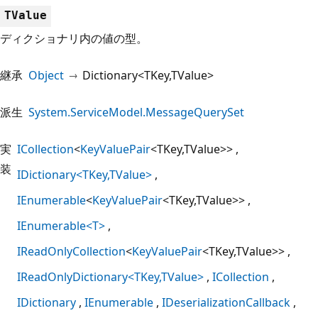
TValue
ディクショナリ内の値の型。
継承
Object
Dictionary<TKey,TValue>
派生
System.ServiceModel.MessageQuerySet
実
ICollection
<
KeyValuePair
<TKey,TValue>>
装
IDictionary<TKey,TValue>
IEnumerable
<
KeyValuePair
<TKey,TValue>>
IEnumerable<T>
IReadOnlyCollection
<
KeyValuePair
<TKey,TValue>>
IReadOnlyDictionary<TKey,TValue>
ICollection
IDictionary
IEnumerable
IDeserializationCallback