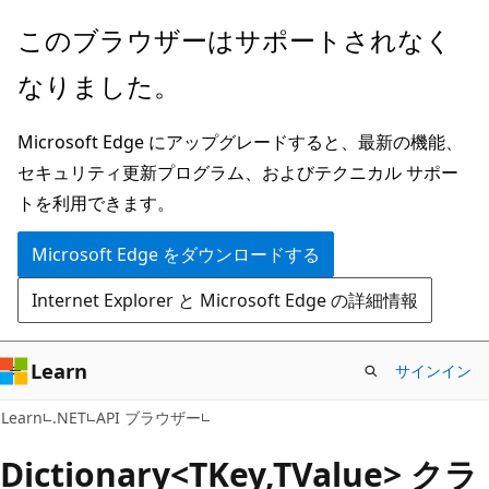
メ
ペ
このブラウザーはサポートされなく
イ
ー
なりました。
ン
ジ
コ
内
Microsoft Edge にアップグレードすると、最新の機能、
ン
ナ
セキュリティ更新プログラム、およびテクニカル サポー
テ
ビ
トを利用できます。
ン
ゲ
ツ
ー
Microsoft Edge をダウンロードする
に
シ
Internet Explorer と Microsoft Edge の詳細情報
ス
ョ
キ
ン
ッ
に
Learn
サインイン
プ
ス
C#
Learn
.NET
API ブラウザー
キ
ッ
Dictionary<TKey,TValue> クラ