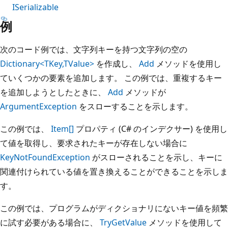
ISerializable
例
次のコード例では、文字列キーを持つ文字列の空の
Dictionary<TKey,TValue>
を作成し、
Add
メソッドを使用し
ていくつかの要素を追加します。 この例では、重複するキー
を追加しようとしたときに、
Add
メソッドが
ArgumentException
をスローすることを示します。
この例では、
Item[]
プロパティ (C# のインデクサー) を使用し
て値を取得し、要求されたキーが存在しない場合に
KeyNotFoundException
がスローされることを示し、キーに
関連付けられている値を置き換えることができることを示しま
す。
この例では、プログラムがディクショナリにないキー値を頻繁
に試す必要がある場合に、
TryGetValue
メソッドを使用して