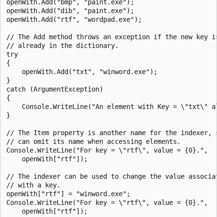
openWith.Add("bmp", "paint.exe");

openWith.Add("dib", "paint.exe");

openWith.Add("rtf", "wordpad.exe");

// The Add method throws an exception if the new key is
// already in the dictionary.

try

{

    openWith.Add("txt", "winword.exe");

}

catch (ArgumentException)

{

    Console.WriteLine("An element with Key = \"txt\" al
}

// The Item property is another name for the indexer, s
// can omit its name when accessing elements.

Console.WriteLine("For key = \"rtf\", value = {0}.",

    openWith["rtf"]);

// The indexer can be used to change the value associat
// with a key.

openWith["rtf"] = "winword.exe";

Console.WriteLine("For key = \"rtf\", value = {0}.",

    openWith["rtf"]);
