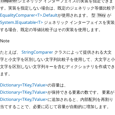
ジェネリック インターフェイスの実装を指定できま
comparer
す。実装を指定しない場合は、既定のジェネリック等価比較子
EqualityComparer<T>.Default
が使用されます。 型
が
TKey
System.IEquatable<T>
ジェネリック インターフェイスを実装
する場合、既定の等値比較子はその実装を使用します。
Note
たとえば、
StringComparer
クラスによって提供される大文
字と小文字を区別しない文字列比較子を使用して、大文字と小
文字を区別しない文字列キーを含むディクショナリを作成でき
ます。
Dictionary<TKey,TValue>
の容量は、
Dictionary<TKey,TValue>
が保持できる要素の数です。 要素が
Dictionary<TKey,TValue>
に追加されると、内部配列を再割り
当てすることで、必要に応じて容量が自動的に増加します。