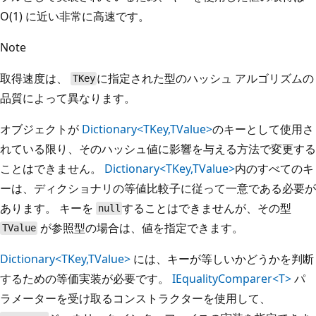
O(1) に近い非常に高速です。
Note
取得速度は、
に指定された型のハッシュ アルゴリズムの
TKey
品質によって異なります。
オブジェクトが
Dictionary<TKey,TValue>
のキーとして使用さ
れている限り、そのハッシュ値に影響を与える方法で変更する
ことはできません。
Dictionary<TKey,TValue>
内のすべてのキ
ーは、ディクショナリの等値比較子に従って一意である必要が
あります。 キーを
することはできませんが、その型
null
が参照型の場合は、値を指定できます。
TValue
Dictionary<TKey,TValue>
には、キーが等しいかどうかを判断
するための等価実装が必要です。
IEqualityComparer<T>
パ
ラメーターを受け取るコンストラクターを使用して、