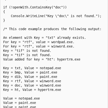
if (!openWith.ContainsKey("doc"))

{

    Console.WriteLine("Key \"doc\" is not found.");

}

/* This code example produces the following output:

An element with Key = "txt" already exists.

For key = "rtf", value = wordpad.exe.

For key = "rtf", value = winword.exe.

Key = "tif" is not found.

Key = "tif" is not found.

Value added for key = "ht": hypertrm.exe

Key = txt, Value = notepad.exe

Key = bmp, Value = paint.exe

Key = dib, Value = paint.exe

Key = rtf, Value = winword.exe

Key = doc, Value = winword.exe

Key = ht, Value = hypertrm.exe

Value = notepad.exe

Value = paint.exe

Value = paint.exe
