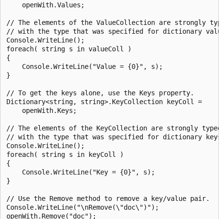
    openWith.Values;

// The elements of the ValueCollection are strongly typ
// with the type that was specified for dictionary valu
Console.WriteLine();

foreach( string s in valueColl )

{

    Console.WriteLine("Value = {0}", s);

}

// To get the keys alone, use the Keys property.

Dictionary<string, string>.KeyCollection keyColl =

    openWith.Keys;

// The elements of the KeyCollection are strongly typed
// with the type that was specified for dictionary keys
Console.WriteLine();

foreach( string s in keyColl )

{

    Console.WriteLine("Key = {0}", s);

}

// Use the Remove method to remove a key/value pair.

Console.WriteLine("\nRemove(\"doc\")");

openWith.Remove("doc");
