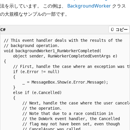
法を示しています。 この例は、
BackgroundWorker
クラス
の大規模なサンプルの一部です。
C#
コピー
// This event handler deals with the results of the

// background operation.

void backgroundWorker1_RunWorkerCompleted(

    object sender, RunWorkerCompletedEventArgs e)

{

    // First, handle the case where an exception was th
    if (e.Error != null)

    {

        _ = MessageBox.Show(e.Error.Message);

    }

    else if (e.Cancelled)

    {

        // Next, handle the case where the user cancele
        // the operation.

        // Note that due to a race condition in 

        // the DoWork event handler, the Cancelled

        // flag may not have been set, even though

        // CancelAsync was called.
