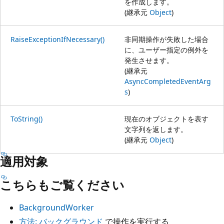
を作成します。
(継承元
Object
)
RaiseExceptionIfNecessary()
非同期操作が失敗した場合
に、ユーザー指定の例外を
発生させます。
(継承元
AsyncCompletedEventArg
s
)
ToString()
現在のオブジェクトを表す
文字列を返します。
(継承元
Object
)
適用対象
こちらもご覧ください
BackgroundWorker
方法: バックグラウンド
で操作を実行する