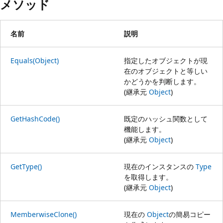
メソッド
名前
説明
Equals(Object)
指定したオブジェクトが現
在のオブジェクトと等しい
かどうかを判断します。
(継承元
Object
)
GetHashCode()
既定のハッシュ関数として
機能します。
(継承元
Object
)
GetType()
現在のインスタンスの
Type
を取得します。
(継承元
Object
)
MemberwiseClone()
現在の
Object
の簡易コピー