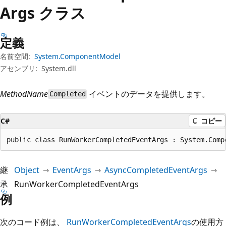
プ
Args クラス
定義
名前空間:
System.ComponentModel
アセンブリ:
System.dll
MethodName
イベントのデータを提供します。
Completed
C#
コピー
public class RunWorkerCompletedEventArgs : System.Comp
継
Object
EventArgs
AsyncCompletedEventArgs
承
RunWorkerCompletedEventArgs
例
次のコード例は、
RunWorkerCompletedEventArgs
の使用方