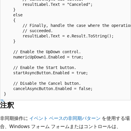
        resultLabel.Text = "Canceled";

    }

    else

    {

        // Finally, handle the case where the operation
        // succeeded.

        resultLabel.Text = e.Result.ToString();

    }

    // Enable the UpDown control.

    numericUpDown1.Enabled = true;

    // Enable the Start button.

    startAsyncButton.Enabled = true;

    // Disable the Cancel button.

    cancelAsyncButton.Enabled = false;

注釈
非同期操作に
イベント ベースの非同期パターン
を使用する場
合、Windows フォーム フォームまたはコントロールは、