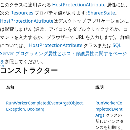
このクラスに適用される
HostProtectionAttribute
属性には、
次の
Resources
プロパティ値があります:
SharedState
。
HostProtectionAttribute
はデスクトップ アプリケーションに
は影響しません (通常、アイコンをダブルクリックするか、コ
マンドを入力するか、ブラウザーで URL を入力します)。 詳細
については、
HostProtectionAttribute
クラスまたは
SQL
Server プログラミング属性とホスト保護属性に関するページ
を
参照してください。
コンストラクター
名前
説明
RunWorkerCompletedEventArgs(Object,
RunWorkerCo
Exception, Boolean)
mpletedEvent
Args
クラスの
新しいインスタ
ンスを初期化し