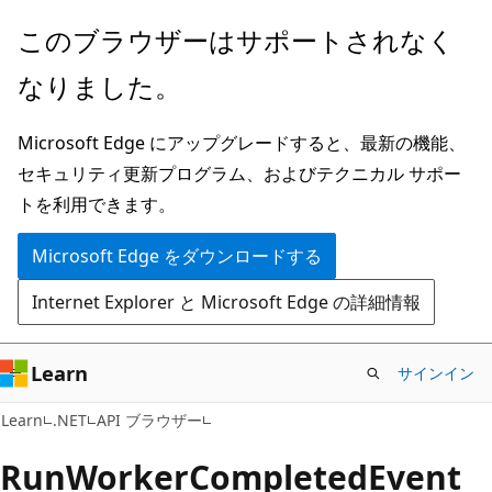
メ
ペ
このブラウザーはサポートされなく
イ
ー
なりました。
ン
ジ
コ
内
Microsoft Edge にアップグレードすると、最新の機能、
ン
ナ
セキュリティ更新プログラム、およびテクニカル サポー
テ
ビ
トを利用できます。
ン
ゲ
ツ
ー
Microsoft Edge をダウンロードする
に
シ
Internet Explorer と Microsoft Edge の詳細情報
ス
ョ
キ
ン
ッ
に
Learn
サインイン
プ
ス
C#
Learn
.NET
API ブラウザー
キ
ッ
Run
Worker
Completed
Event