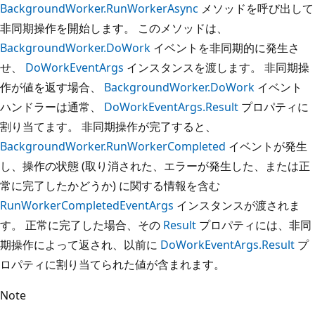
BackgroundWorker.RunWorkerAsync
メソッドを呼び出して
非同期操作を開始します。 このメソッドは、
BackgroundWorker.DoWork
イベントを非同期的に発生さ
せ、
DoWorkEventArgs
インスタンスを渡します。 非同期操
作が値を返す場合、
BackgroundWorker.DoWork
イベント
ハンドラーは通常、
DoWorkEventArgs.Result
プロパティに
割り当てます。 非同期操作が完了すると、
BackgroundWorker.RunWorkerCompleted
イベントが発生
し、操作の状態 (取り消された、エラーが発生した、または正
常に完了したかどうか) に関する情報を含む
RunWorkerCompletedEventArgs
インスタンスが渡されま
す。 正常に完了した場合、その
Result
プロパティには、非同
期操作によって返され、以前に
DoWorkEventArgs.Result
プ
ロパティに割り当てられた値が含まれます。
Note