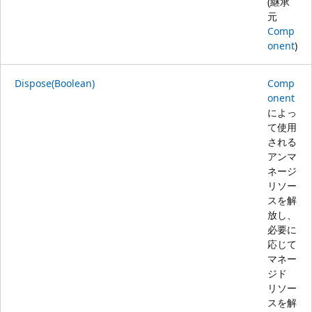
(継承
元
Comp
onent
)
Dispose(Boolean)
Comp
onent
によっ
て使用
される
アンマ
ネージ
リソー
スを解
放し、
必要に
応じて
マネー
ジド
リソー
スを解