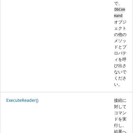
で、
DbCom
mand
オブジ
ェクト
の他の
メソッ
ドとプ
ロパテ
ィを呼
び出さ
ないで
くださ
い。
ExecuteReader()
接続に
対して
コマン
ドを実
行し、
結果へ