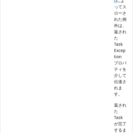
()
によ
ってス
ローさ
れた例
外は、
返され
た
Task
Excep
tion
プロパ
ティを
介して
伝達さ
れま
す。
返され
た
Task
が完了
するま