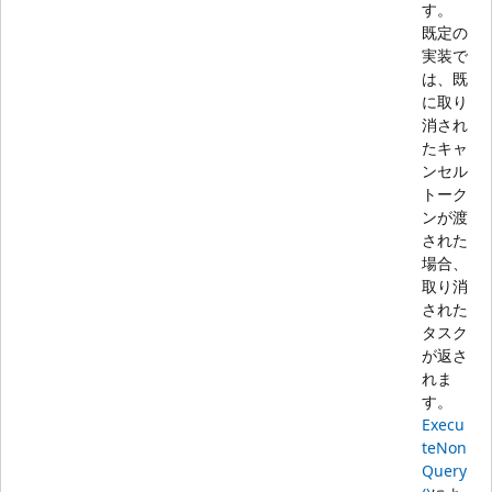
す。
既定の
実装で
は、既
に取り
消され
たキャ
ンセル
トーク
ンが渡
された
場合、
取り消
された
タスク
が返さ
れま
す。
Execu
teNon
Query