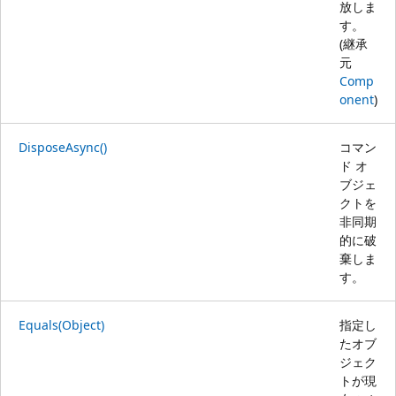
放しま
す。
(継承
元
Comp
onent
)
DisposeAsync()
コマン
ド オ
ブジェ
クトを
非同期
的に破
棄しま
す。
Equals(Object)
指定し
たオブ
ジェク
トが現