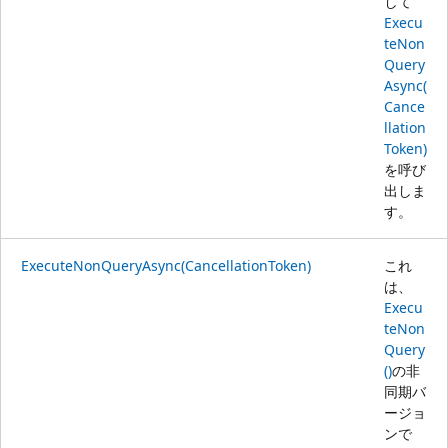
して
Execu
teNon
Query
Async(
Cance
llation
Token)
を呼び
出しま
す。
ExecuteNonQueryAsync(CancellationToken)
これ
は、
Execu
teNon
Query
()
の非
同期バ
ージョ
ンで