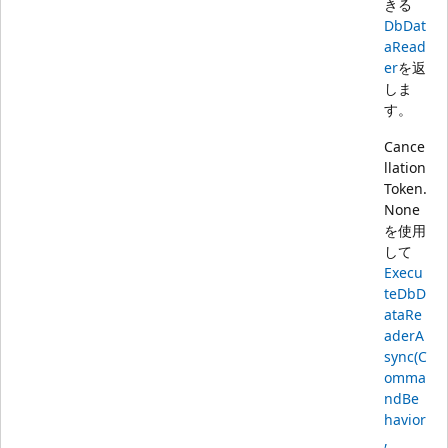
きる
DbDat
aRead
er
を返
しま
す。
Cance
llation
Token.
None
を使用
して
Execu
teDbD
ataRe
aderA
sync(C
omma
ndBe
havior
,