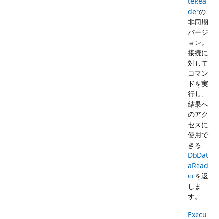
teRea
der
の
非同期
バージ
ョン。
接続に
対して
コマン
ドを実
行し、
結果へ
のアク
セスに
使用で
きる
DbDat
aRead
er
を返
しま
す。
Execu