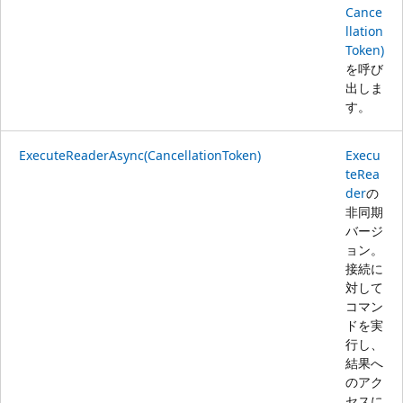
Cance
llation
Token)
を呼び
出しま
す。
ExecuteReaderAsync(CancellationToken)
Execu
teRea
der
の
非同期
バージ
ョン。
接続に
対して
コマン
ドを実
行し、
結果へ
のアク
セスに