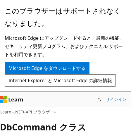
メ
ペ
このブラウザーはサポートされなく
イ
ー
なりました。
ン
ジ
コ
内
Microsoft Edge にアップグレードすると、最新の機能、
ン
ナ
セキュリティ更新プログラム、およびテクニカル サポー
テ
ビ
トを利用できます。
ン
ゲ
ツ
ー
Microsoft Edge をダウンロードする
に
シ
Internet Explorer と Microsoft Edge の詳細情報
ス
ョ
キ
ン
ッ
に
Learn
サインイン
プ
ス
C#
Learn
.NET
API ブラウザー
キ
ッ
Db
Command クラス