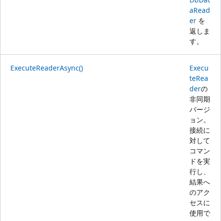
aRead
er
を
返しま
す。
ExecuteReaderAsync()
Execu
teRea
der
の
非同期
バージ
ョン。
接続に
対して
コマン
ドを実
行し、
結果へ
のアク
セスに
使用で