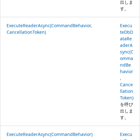
出しま
す。
ExecuteReaderAsync(CommandBehavior,
Execu
CancellationToken)
teDbD
ataRe
aderA
sync(C
omma
ndBe
havior
,
Cance
llation
Token)
を呼び
出しま
す。
ExecuteReaderAsync(CommandBehavior)
Execu