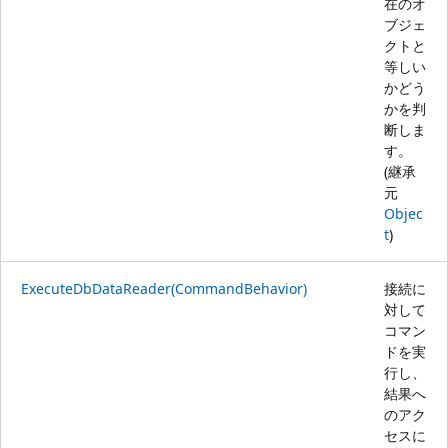
在のオ
ブジェ
クトと
等しい
かどう
かを判
断しま
す。
(継承
元
Objec
t
)
ExecuteDbDataReader(CommandBehavior)
接続に
対して
コマン
ドを実
行し、
結果へ
のアク
セスに