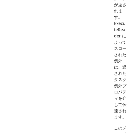
が返さ
れま
す。
Execu
teRea
der に
よって
スロー
された
例外
は、返
された
タスク
例外プ
ロパテ
ィを介
して伝
達され
ます。
このメ