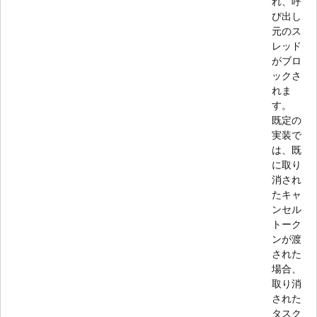
れ、呼
び出し
元のス
レッド
がブロ
ックさ
れま
す。
既定の
実装で
は、既
に取り
消され
たキャ
ンセル
トーク
ンが渡
された
場合、
取り消
された
タスク