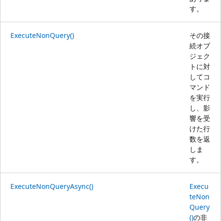
す。
ExecuteNonQuery()
その接
続オブ
ジェク
トに対
してコ
マンド
を実行
し、影
響を受
けた行
数を返
しま
す。
ExecuteNonQueryAsync()
Execu
teNon
Query
()
の非