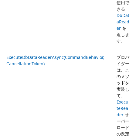
使用で
きる
DbDat
aRead
er
を
返しま
す。
ExecuteDbDataReaderAsync(CommandBehavior,
プロバ
CancellationToken)
イダー
は、こ
のメソ
ッドを
実装し
て、
Execu
teRea
der
オ
ーバー
ロード
の既定