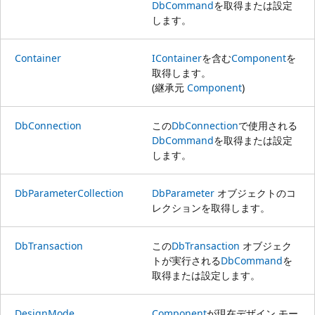
DbCommand
を取得または設定
します。
Container
IContainer
を含む
Component
を
取得します。
(継承元
Component
)
DbConnection
この
DbConnection
で使用される
DbCommand
を取得または設定
します。
DbParameterCollection
DbParameter
オブジェクトのコ
レクションを取得します。
DbTransaction
この
DbTransaction
オブジェク
トが実行される
DbCommand
を
取得または設定します。
DesignMode
Component
が現在デザイン モー