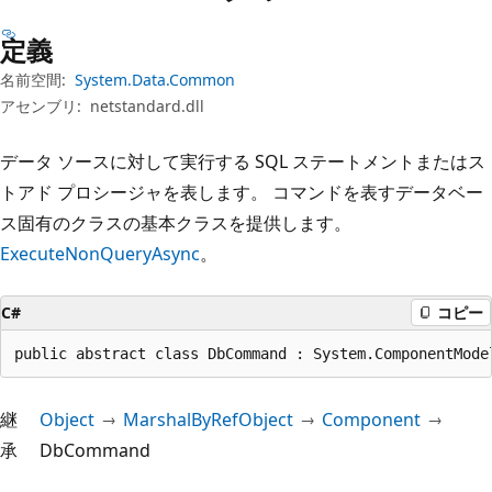
プ
定義
名前空間:
System.Data.Common
アセンブリ:
netstandard.dll
データ ソースに対して実行する SQL ステートメントまたはス
トアド プロシージャを表します。 コマンドを表すデータベー
ス固有のクラスの基本クラスを提供します。
ExecuteNonQueryAsync
。
C#
コピー
public abstract class DbCommand : System.ComponentMode
継
Object
MarshalByRefObject
Component
承
DbCommand