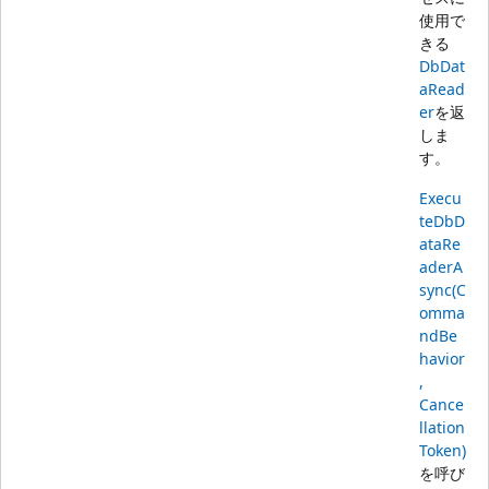
使用で
きる
DbDat
aRead
er
を返
しま
す。
Execu
teDbD
ataRe
aderA
sync(C
omma
ndBe
havior
,
Cance
llation
Token)
を呼び