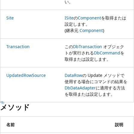
い。
Site
ISite
の
Component
を取得または
設定します。
(継承元
Component
)
Transaction
この
DbTransaction
オブジェク
トが実行される
DbCommand
を
取得または設定します。
UpdatedRowSource
DataRow
の Update メソッドで
使用する場合にコマンドの結果を
DbDataAdapter
に適用する方法
を取得または設定します。
メソッド
名前
説明