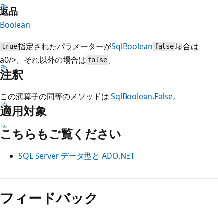
返品
Boolean
指定されたパラメーターが
SqlBoolean
場合は
true
false
a0/>。それ以外の場合は
。
false
注釈
この演算子の同等のメソッドは
SqlBoolean.False
。
適用対象
こちらもご覧ください
SQL Server データ型と ADO.NET
読
み
フィードバック
取
り