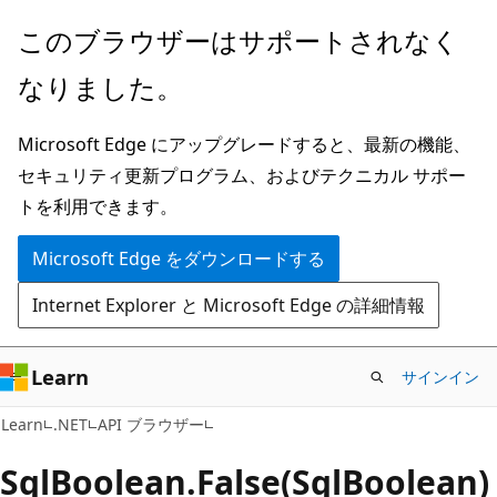
メ
ペ
このブラウザーはサポートされなく
イ
ー
なりました。
ン
ジ
コ
内
Microsoft Edge にアップグレードすると、最新の機能、
ン
ナ
セキュリティ更新プログラム、およびテクニカル サポー
テ
ビ
トを利用できます。
ン
ゲ
ツ
ー
Microsoft Edge をダウンロードする
に
シ
Internet Explorer と Microsoft Edge の詳細情報
ス
ョ
キ
ン
ッ
に
Learn
サインイン
プ
ス
C#
Learn
.NET
API ブラウザー
キ
ッ
Sql
Boolean.
False(SqlBoolean)