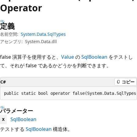
プ
Operator
定義
名前空間:
System.Data.SqlTypes
アセンブリ:
System.Data.dll
false 演算子を使用すると、
Value
の
SqlBoolean
をテストし
て、それが false であるかどうかを判断できます。
C#
コピー
public static bool operator false(System.Data.SqlTypes
パラメーター
SqlBoolean
x
テストする
SqlBoolean
構造体。