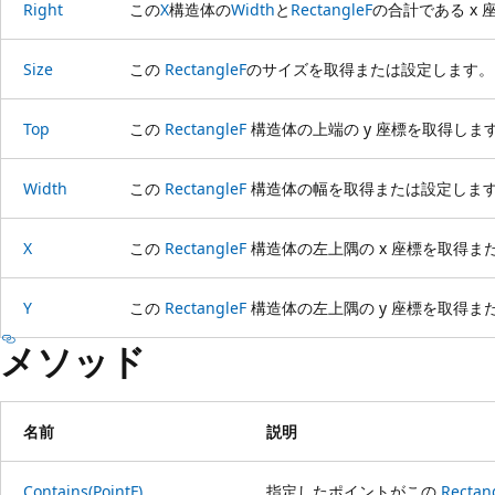
Right
この
X
構造体の
Width
と
RectangleF
の合計である x
Size
この
RectangleF
のサイズを取得または設定します。
Top
この
RectangleF
構造体の上端の y 座標を取得しま
Width
この
RectangleF
構造体の幅を取得または設定しま
X
この
RectangleF
構造体の左上隅の x 座標を取得ま
Y
この
RectangleF
構造体の左上隅の y 座標を取得ま
メソッド
名前
説明
Contains(PointF)
指定したポイントがこの
Rectan