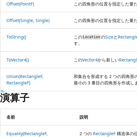
Offset(PointF)
この四角形の位置を指定した量
Offset(Single, Single)
この四角形の位置を指定した量
ToString()
この
の
Size
と
Rectangl
Location
す。
ToVector4()
この
Vector4
から新しい
Rectang
Union(RectangleF,
和集合を形成する 2 つの四角
RectangleF)
最小の 3 番目の四角形を作成し
演算子
名前
説明
Equality(RectangleF,
2 つの
RectangleF
構造体の