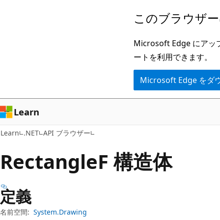
メ
ペ
このブラウザー
イ
ー
ン
ジ
Microsoft Ed
コ
内
ートを利用できます。
ン
ナ
Microsoft Edge
テ
ビ
ン
ゲ
ツ
ー
Learn
に
シ
Learn
.NET
API ブラウザー
ス
ョ
キ
ン
RectangleF 構造体
ッ
に
プ
ス
定義
キ
ッ
名前空間:
System.Drawing