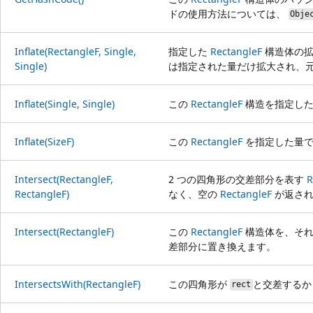
ドの使用方法については、
Obje
Inflate(RectangleF, Single,
指定した
RectangleF
構造体の拡
Single)
は指定された量だけ拡大され、
Inflate(Single, Single)
この
RectangleF
構造を指定した
Inflate(SizeF)
この
RectangleF
を指定した量で
Intersect(RectangleF,
2 つの四角形の交差部分を表す
R
RectangleF)
なく、空の
RectangleF
が返され
Intersect(RectangleF)
この
RectangleF
構造体を、そ
差部分に置き換えます。
IntersectsWith(RectangleF)
この四角形が
と交差するか
rect