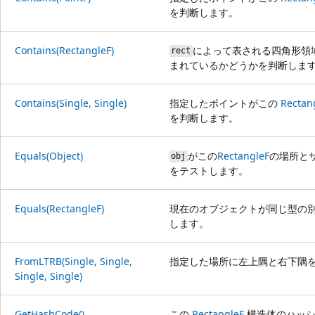
を判断します。
Contains(RectangleF)
によって表される四角形領
rect
まれているかどうかを判断しま
Contains(Single, Single)
指定したポイントがこの
Rectan
を判断します。
Equals(Object)
がこの
RectangleF
の場所と
obj
をテストします。
Equals(RectangleF)
現在のオブジェクトが同じ型の
します。
FromLTRB(Single, Single,
指定した場所に左上隅と右下隅
Single, Single)
GetHashCode()
この
RectangleF
構造体のハッシ