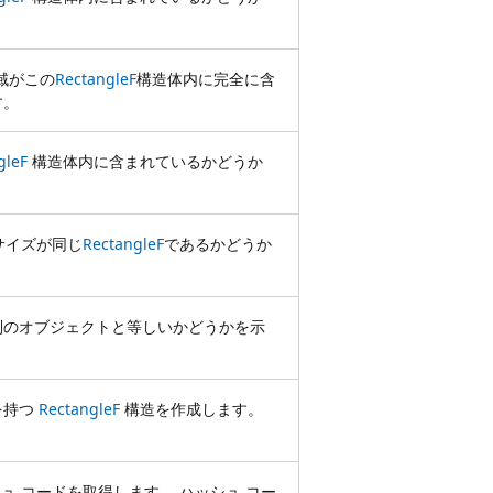
域がこの
RectangleF
構造体内に完全に含
す。
gleF
構造体内に含まれているかどうか
サイズが同じ
RectangleF
であるかどうか
別のオブジェクトと等しいかどうかを示
を持つ
RectangleF
構造を作成します。
ュ コードを取得します。 ハッシュ コー