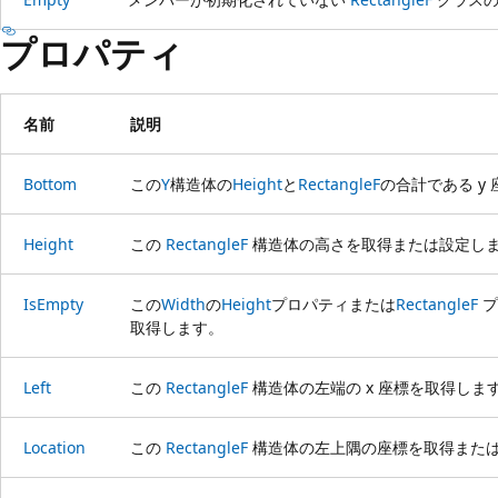
プロパティ
名前
説明
Bottom
この
Y
構造体の
Height
と
RectangleF
の合計である y
Height
この
RectangleF
構造体の高さを取得または設定し
IsEmpty
この
Width
の
Height
プロパティまたは
RectangleF
プ
取得します。
Left
この
RectangleF
構造体の左端の x 座標を取得しま
Location
この
RectangleF
構造体の左上隅の座標を取得また