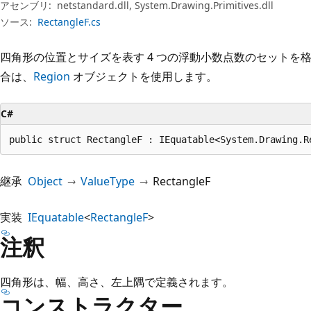
プ
アセンブリ:
netstandard.dll, System.Drawing.Primitives.dll
ソース:
RectangleF.cs
四角形の位置とサイズを表す 4 つの浮動小数点数のセットを
合は、
Region
オブジェクトを使用します。
C#
public struct RectangleF : IEquatable<System.Drawing.R
継承
Object
ValueType
RectangleF
実装
IEquatable
<
RectangleF
>
注釈
四角形は、幅、高さ、左上隅で定義されます。
コンストラクター