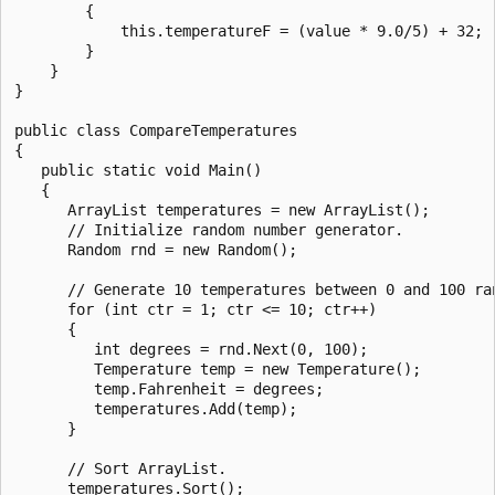
        {

            this.temperatureF = (value * 9.0/5) + 32;

        }

    }

}

public class CompareTemperatures

{

   public static void Main()

   {

      ArrayList temperatures = new ArrayList();

      // Initialize random number generator.

      Random rnd = new Random();

      // Generate 10 temperatures between 0 and 100 ran
      for (int ctr = 1; ctr <= 10; ctr++)

      {

         int degrees = rnd.Next(0, 100);

         Temperature temp = new Temperature();

         temp.Fahrenheit = degrees;

         temperatures.Add(temp);

      }

      // Sort ArrayList.

      temperatures.Sort();
