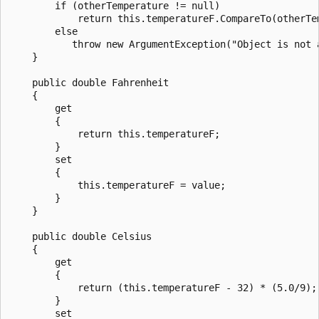
        if (otherTemperature != null)

            return this.temperatureF.CompareTo(otherTem
        else

           throw new ArgumentException("Object is not a
    }

    public double Fahrenheit

    {

        get

        {

            return this.temperatureF;

        }

        set 

        {

            this.temperatureF = value;

        }

    }

    public double Celsius

    {

        get

        {

            return (this.temperatureF - 32) * (5.0/9);

        }

        set
