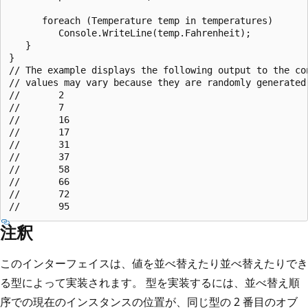
      foreach (Temperature temp in temperatures)

         Console.WriteLine(temp.Fahrenheit);

   }

}

// The example displays the following output to the con
// values may vary because they are randomly generated)
//       2

//       7

//       16

//       17

//       31

//       37

//       58

//       66

//       72

注釈
このインターフェイスは、値を並べ替えたり並べ替えたりでき
る型によって実装されます。 型を実装するには、並べ替え順
序での現在のインスタンスの位置が、同じ型の 2 番目のオブ