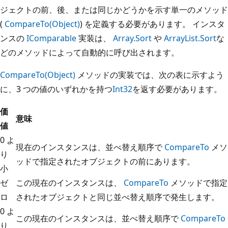
ジェクトの前、後、または同じかどうかを示す単一のメソッド
(
CompareTo(Object)
) を定義する必要があります。 インスタ
ンスの
IComparable
実装は、
Array.Sort
や
ArrayList.Sort
な
どのメソッドによって自動的に呼び出されます。
CompareTo(Object)
メソッドの実装では、次の表に示すよう
に、3 つの値のいずれかを持つ
Int32
を返す必要があります。
価
意味
値
0 よ
現在のインスタンスは、並べ替え順序で
CompareTo
メソ
り
ッドで指定されたオブジェクトの前にあります。
小
ゼ
この現在のインスタンスは、
CompareTo
メソッドで指定
ロ
されたオブジェクトと同じ並べ替え順序で発生します。
0 よ
この現在のインスタンスは、並べ替え順序で
CompareTo
り