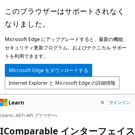
メ
ペ
このブラウザーはサポートされなく
イ
ー
なりました。
ン
ジ
コ
内
Microsoft Edge にアップグレードすると、最新の機能、
ン
ナ
セキュリティ更新プログラム、およびテクニカル サポー
テ
ビ
トを利用できます。
ン
ゲ
ツ
ー
Microsoft Edge をダウンロードする
に
シ
Internet Explorer と Microsoft Edge の詳細情報
ス
ョ
キ
ン
ッ
に
Learn
サインイン
プ
ス
C#
Learn
.NET
API ブラウザー
キ
ッ
IComparable インターフェイス