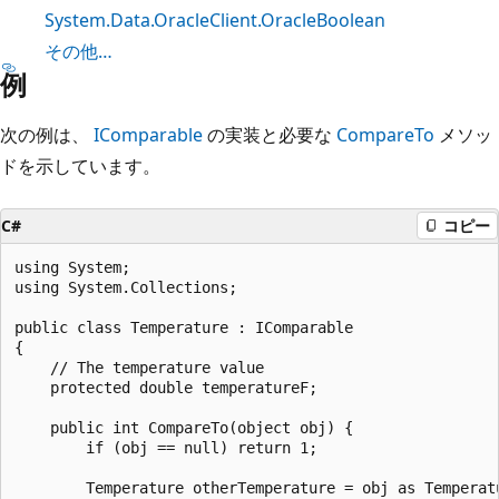
System.Data.OracleClient.OracleBoolean
その他…
例
次の例は、
IComparable
の実装と必要な
CompareTo
メソッ
ドを示しています。
C#
コピー
using System;

using System.Collections;

public class Temperature : IComparable

{

    // The temperature value

    protected double temperatureF;

    public int CompareTo(object obj) {

        if (obj == null) return 1;

        Temperature otherTemperature = obj as Temperatu