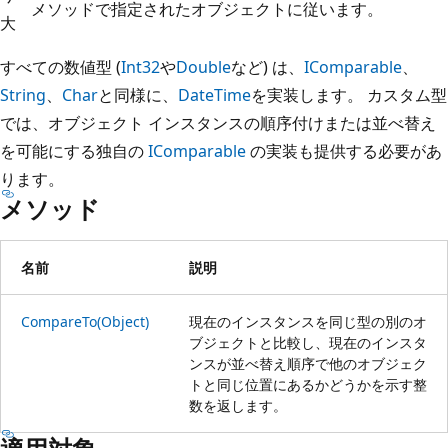
メソッドで指定されたオブジェクトに従います。
大
すべての数値型 (
Int32
や
Double
など) は、
IComparable
、
String
、
Char
と同様に、
DateTime
を実装します。 カスタム型
では、オブジェクト インスタンスの順序付けまたは並べ替え
を可能にする独自の
IComparable
の実装も提供する必要があ
ります。
メソッド
名前
説明
CompareTo(Object)
現在のインスタンスを同じ型の別のオ
ブジェクトと比較し、現在のインスタ
ンスが並べ替え順序で他のオブジェク
トと同じ位置にあるかどうかを示す整
数を返します。