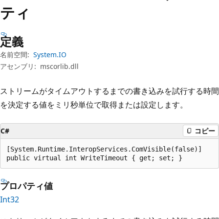
プ
ティ
定義
名前空間:
System.IO
アセンブリ:
mscorlib.dll
ストリームがタイムアウトするまでの書き込みを試行する時間
を決定する値をミリ秒単位で取得または設定します。
C#
コピー
[System.Runtime.InteropServices.ComVisible(false)]

public virtual int WriteTimeout { get; set; }
プロパティ値
Int32