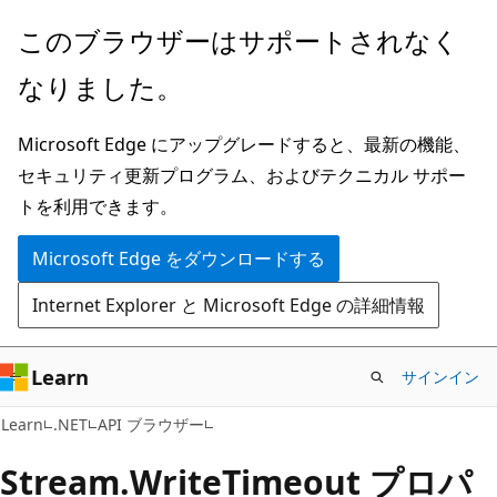
メ
ペ
このブラウザーはサポートされなく
イ
ー
なりました。
ン
ジ
コ
内
Microsoft Edge にアップグレードすると、最新の機能、
ン
ナ
セキュリティ更新プログラム、およびテクニカル サポー
テ
ビ
トを利用できます。
ン
ゲ
ツ
ー
Microsoft Edge をダウンロードする
に
シ
Internet Explorer と Microsoft Edge の詳細情報
ス
ョ
キ
ン
ッ
に
Learn
サインイン
プ
ス
C#
Learn
.NET
API ブラウザー
キ
ッ
Stream.
Write
Timeout プロパ