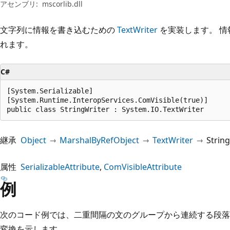
プ
アセンブリ:
mscorlib.dll
文字列に情報を書き込むための
TextWriter
を実装します。 
れます。
C#
[System.Serializable]

[System.Runtime.InteropServices.ComVisible(true)]

public class StringWriter : System.IO.TextWriter
継承
Object
MarshalByRefObject
TextWriter
Strin
属性
SerializableAttribute
ComVisibleAttribute
例
次のコード例では、二重間隔の文のグループから連続する段落
変換を示します。