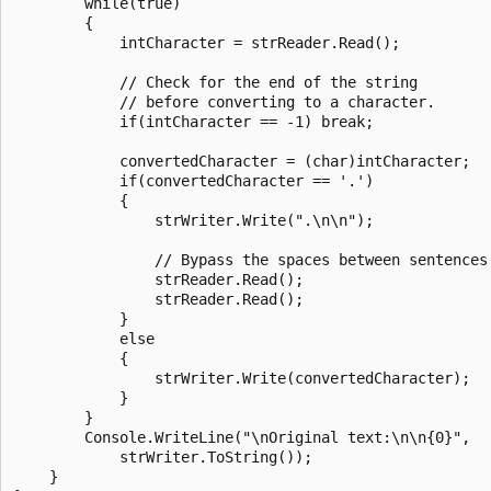
        while(true)

        {

            intCharacter = strReader.Read();

            // Check for the end of the string

            // before converting to a character.

            if(intCharacter == -1) break;

            convertedCharacter = (char)intCharacter;

            if(convertedCharacter == '.')

            {

                strWriter.Write(".\n\n");

                // Bypass the spaces between sentences.
                strReader.Read();

                strReader.Read();

            }

            else

            {

                strWriter.Write(convertedCharacter);

            }

        }

        Console.WriteLine("\nOriginal text:\n\n{0}",

            strWriter.ToString());

    }
