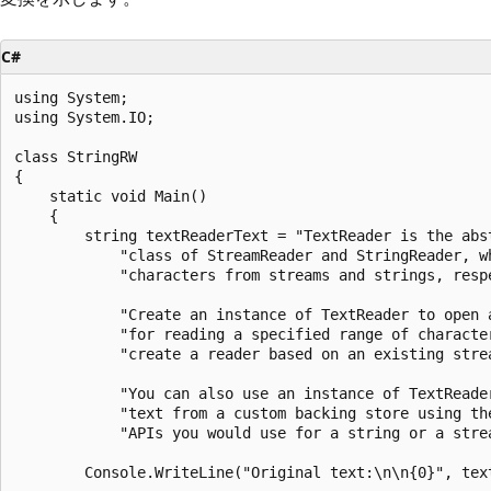
C#
using System;

using System.IO;

class StringRW

{

    static void Main()

    {

        string textReaderText = "TextReader is the abst
            "class of StreamReader and StringReader, wh
            "characters from streams and strings, respe
            "Create an instance of TextReader to open a
            "for reading a specified range of character
            "create a reader based on an existing strea
            "You can also use an instance of TextReader
            "text from a custom backing store using the
            "APIs you would use for a string or a strea
        Console.WriteLine("Original text:\n\n{0}", text