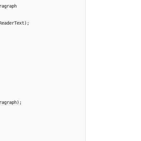
agraph

eaderText);

agraph);
