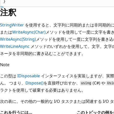
注釈
StringWriter
を使用すると、文字列に同期的または非同期的
または
WriteAsync(Char)
メソッドを使用して一度に文字を書
WriteAsync(String)
メソッドを使用して一度に文字列を書き込
WriteLineAsync
メソッドのいずれかを使用して、文字、文字
ネータを非同期的に書き込むことができます。
Note
この型は
IDisposable
インターフェイスを実装しますが、実際
ん。 つまり、
Dispose()
を直接呼び出すか、
(C#) や
using
Usi
ラクトを使用して破棄する必要はありません。
次の表に、その他の一般的な I/O タスクまたは関連する I/O
これを行うには...
このトピックの例を参