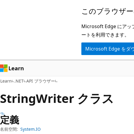
メ
ペ
このブラウザー
イ
ー
ン
ジ
Microsoft Ed
コ
内
ートを利用できます。
ン
ナ
Microsoft Edge
テ
ビ
ン
ゲ
ツ
ー
Learn
に
シ
Learn
.NET
API ブラウザー
ス
ョ
キ
ン
String
Writer クラス
ッ
に
プ
ス
定義
キ
ッ
名前空間:
System.IO