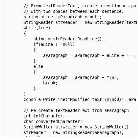
        // From textReaderText, create a continuous par
        // with two spaces between each sentence.

        string aLine, aParagraph = null;

        StringReader strReader = new StringReader(textR
        while(true)

        {

            aLine = strReader.ReadLine();

            if(aLine != null)

            {

                aParagraph = aParagraph + aLine + " ";

            }

            else

            {

                aParagraph = aParagraph + "\n";

                break;

            }

        }

        Console.WriteLine("Modified text:\n\n{0}", aPar
        // Re-create textReaderText from aParagraph.

        int intCharacter;

        char convertedCharacter;

        StringWriter strWriter = new StringWriter();

        strReader = new StringReader(aParagraph);
