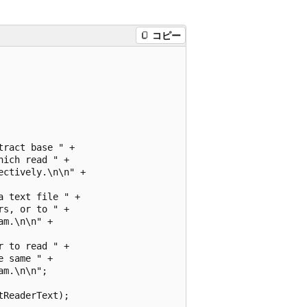
コピー
ract base " +

ich read " +

ctively.\n\n" +

 text file " +

s, or to " +

m.\n\n" +

 to read " +

 same " +

m.\n\n";

ReaderText);
