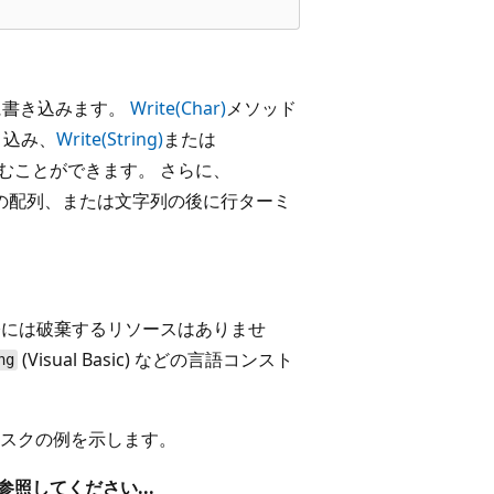
に書き込みます。
Write(Char)
メソッド
き込み、
Write(String)
または
むことができます。 さらに、
の配列、または文字列の後に行ターミ
には破棄するリソースはありませ
(Visual Basic) などの言語コンスト
ng
 タスクの例を示します。
照してください...