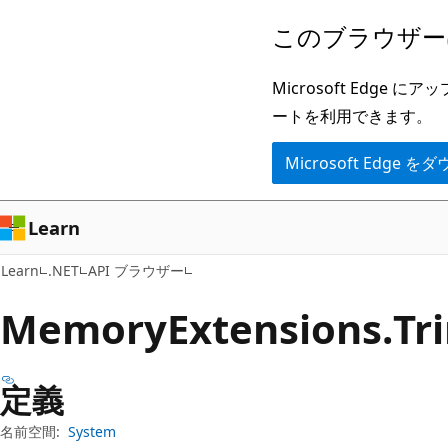
メ
ペ
このブラウザー
イ
ー
ン
ジ
Microsoft Ed
コ
内
ートを利用できます。
ン
ナ
Microsoft Edge
テ
ビ
ン
ゲ
ツ
ー
Learn
に
シ
Learn
.NET
API ブラウザー
ス
ョ
キ
ン
Memory
Extensions.
T
ッ
に
プ
ス
定義
キ
ッ
名前空間:
System