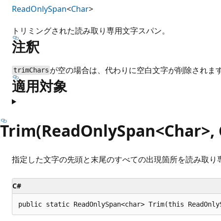
ReadOnlySpan
<
Char
>
トリミングされた読み取り専用文字スパン。
注釈
が空の場合は、代わりに空白文字が削除されま
trimChars
適用対象
Trim(ReadOnlySpan<Char>, 
指定した文字の先頭と末尾のすべての出現箇所を読み取り
C#
public static ReadOnlySpan<char> Trim(this ReadOnly