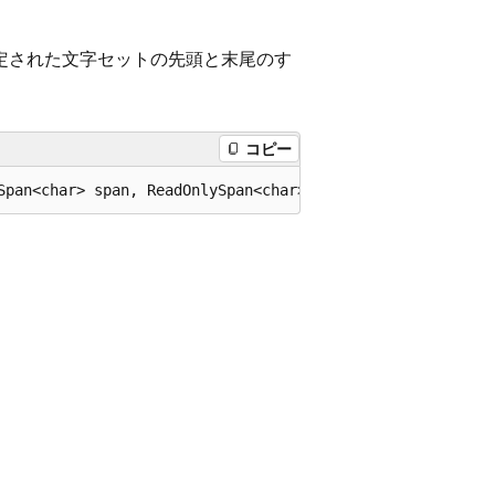
定された文字セットの先頭と末尾のす
コピー
Span<char> span, ReadOnlySpan<char> trimChars);