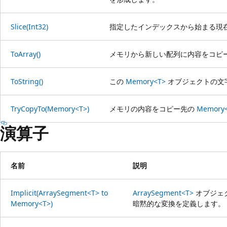
Slice(Int32)
指定したインデックスから始まる現
ToArray()
メモリから新しい配列に内容をコピ
ToString()
この
Memory<T>
オブジェクトの文
TryCopyTo(Memory<T>)
メモリの内容をコピー先の
Memory
演算子
名前
説明
Implicit(ArraySegment<T> to
ArraySegment<T>
オブジェ
Memory<T>)
暗黙的な変換を定義します。