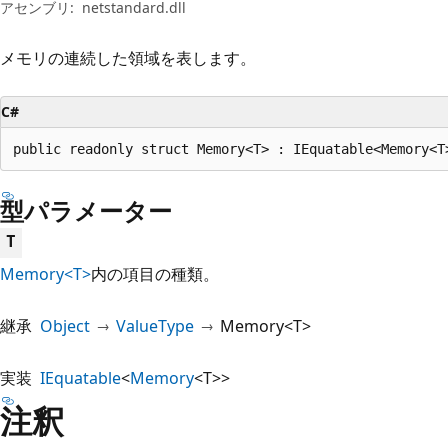
プ
アセンブリ:
netstandard.dll
メモリの連続した領域を表します。
C#
public readonly struct Memory<T> : IEquatable<Memory<T
型パラメーター
T
Memory<T>
内の項目の種類。
継承
Object
ValueType
Memory<T>
実装
IEquatable
<
Memory
<T>>
注釈