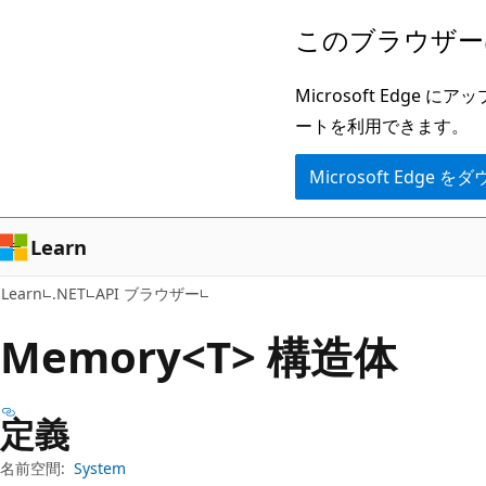
メ
ペ
このブラウザー
イ
ー
ン
ジ
Microsoft Ed
コ
内
ートを利用できます。
ン
ナ
Microsoft Edge
テ
ビ
ン
ゲ
ツ
ー
Learn
に
シ
Learn
.NET
API ブラウザー
ス
ョ
キ
ン
Memory<T> 構造体
ッ
に
プ
ス
定義
キ
ッ
名前空間:
System