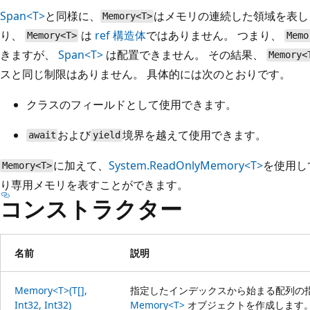
Span<T>
と同様に、
はメモリの連続した領域を表し
Memory<T>
り、
は
ref 構造体
ではありません。 つまり、
Memory<T>
Memo
きますが、
Span<T>
は配置できません。 その結果、
Memory<
スと同じ制限はありません。 具体的には次のとおりです。
クラスのフィールドとして使用できます。
および
境界を越えて使用できます。
await
yield
に加えて、
System.ReadOnlyMemory<T>
を使用し
Memory<T>
り専用メモリを表すことができます。
コンストラクター
名前
説明
Memory<T>(T[],
指定したインデックスから始まる配列の
Int32, Int32)
Memory<T>
オブジェクトを作成します