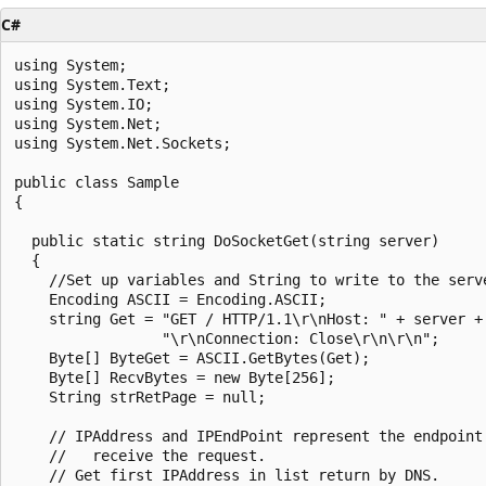
C#
using System;

using System.Text;

using System.IO;

using System.Net;

using System.Net.Sockets;

public class Sample

{

  public static string DoSocketGet(string server)

  {

    //Set up variables and String to write to the serve
    Encoding ASCII = Encoding.ASCII;

    string Get = "GET / HTTP/1.1\r\nHost: " + server +

                 "\r\nConnection: Close\r\n\r\n";

    Byte[] ByteGet = ASCII.GetBytes(Get);

    Byte[] RecvBytes = new Byte[256];

    String strRetPage = null;

    // IPAddress and IPEndPoint represent the endpoint 
    //   receive the request.

    // Get first IPAddress in list return by DNS.
