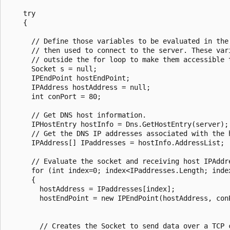
    try

    {

      // Define those variables to be evaluated in the 
      // then used to connect to the server. These vari
      // outside the for loop to make them accessible t
      Socket s = null;

      IPEndPoint hostEndPoint;

      IPAddress hostAddress = null;

      int conPort = 80;

      // Get DNS host information.

      IPHostEntry hostInfo = Dns.GetHostEntry(server);

      // Get the DNS IP addresses associated with the h
      IPAddress[] IPaddresses = hostInfo.AddressList;

      // Evaluate the socket and receiving host IPAddre
      for (int index=0; index<IPaddresses.Length; index
      {

        hostAddress = IPaddresses[index];

        hostEndPoint = new IPEndPoint(hostAddress, conP
        // Creates the Socket to send data over a TCP c