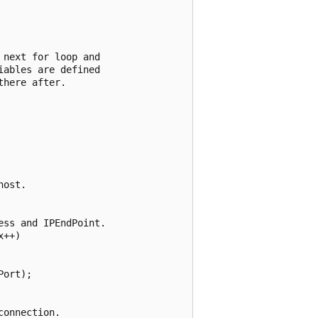
next for loop and

ables are defined

here after.

ost.

ss and IPEndPoint.

++)

ort);

onnection.
