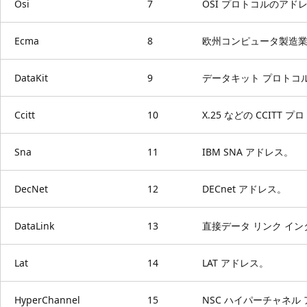
Osi
7
OSI プロトコルのアド
Ecma
8
欧州コンピュータ製造業者
DataKit
9
データキット プロトコ
Ccitt
10
X.25 などの CCITT
Sna
11
IBM SNA アドレス。
DecNet
12
DECnet アドレス。
DataLink
13
直接データ リンク イン
Lat
14
LAT アドレス。
HyperChannel
15
NSC ハイパーチャネル