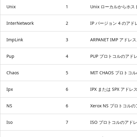
Unix
1
Unix ローカルからホス
InterNetwork
2
IP バージョン 4 のア
ImpLink
3
ARPANET IMP アドレ
Pup
4
PUP プロトコルのアド
Chaos
5
MIT CHAOS プロト
Ipx
6
IPX または SPX アドレ
NS
6
Xerox NS プロトコル
Iso
7
ISO プロトコルのアド