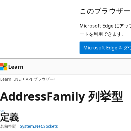
メ
ペ
このブラウザー
イ
ー
ン
ジ
Microsoft Ed
コ
内
ートを利用できます。
ン
ナ
Microsoft Edge
テ
ビ
ン
ゲ
ツ
ー
Learn
に
シ
Learn
.NET
API ブラウザー
ス
ョ
キ
ン
Address
Family 列挙型
ッ
に
プ
ス
定義
キ
ッ
名前空間:
System.Net.Sockets