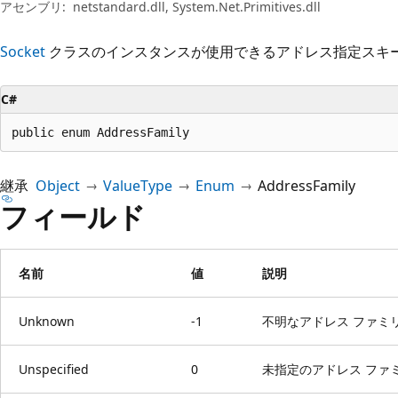
プ
アセンブリ:
netstandard.dll, System.Net.Primitives.dll
Socket
クラスのインスタンスが使用できるアドレス指定スキ
C#
public enum AddressFamily
継承
Object
ValueType
Enum
AddressFamily
フィールド
名前
値
説明
Unknown
-1
不明なアドレス ファミ
Unspecified
0
未指定のアドレス ファ