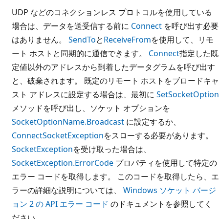
UDP などのコネクションレス プロトコルを使用している
場合は、データを送受信する前に
Connect
を呼び出す必要
はありません。
SendTo
と
ReceiveFrom
を使用して、リモ
ート ホストと同期的に通信できます。
Connect
指定した既
定値以外のアドレスから到着したデータグラムを呼び出す
と、破棄されます。 既定のリモート ホストをブロードキャ
スト アドレスに設定する場合は、最初に
SetSocketOption
メソッドを呼び出し、ソケット オプションを
SocketOptionName.Broadcast
に設定するか、
Connect
SocketException
をスローする必要があります。
SocketException
を受け取った場合は、
SocketException.ErrorCode
プロパティを使用して特定の
エラー コードを取得します。 このコードを取得したら、エ
ラーの詳細な説明については、
Windows ソケット バージ
ョン 2 の API エラー コード
のドキュメントを参照してく
ださい。