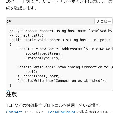
次のコード例では、リモート エンドポイントに接続し、接
続を確認します。
C#
コピー
// Synchronous connect using host name (resolved by 
// Connect call.)

public static void Connect3(string host, int port)

{

    Socket s = new Socket(AddressFamily.InterNetwork
        SocketType.Stream,

        ProtocolType.Tcp);

    Console.WriteLine("Establishing Connection to {0
        host);

    s.Connect(host, port);

    Console.WriteLine("Connection established");

注釈
TCP などの接続指向プロトコルを使用している場合、
Connect
メソッドは、
LocalEndPoint
と指定されたリモー