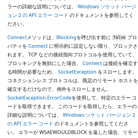
ラーの詳細な説明については、
Windows ソケット バージ
ョン 2 の API エラー コード
のドキュメントを参照してく
ださい。
Connect
メソッドは、
Blocking
を呼び出す前に
プロ
false
パティを
Connect
に明示的に設定しない限り、ブロックさ
れます。 TCP などの接続指向プロトコルを使用していて、
ブロッキングを無効にした場合、
Connect
は接続を確立す
る時間が必要なため、
SocketException
をスローします。
コネクションレス プロトコルは、既定のリモート ホストを
確立するだけなので、例外をスローしません。
SocketException.ErrorCode
を使用して、特定のエラー コ
ードを取得できます。 このコードを取得したら、エラーの
詳細な説明については、
Windows ソケット バージョン 2
の API エラー コード
のドキュメントを参照してくださ
い。 エラーが WSAEWOULDBLOCK を返した場合、リモー