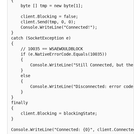
{

    byte [] tmp = new byte[1];

    client.Blocking = false;

    client.Send(tmp, 0, 0);

    Console.WriteLine("Connected!");

}

catch (SocketException e)

{

    // 10035 == WSAEWOULDBLOCK

    if (e.NativeErrorCode.Equals(10035))

    {

        Console.WriteLine("Still Connected, but the 
    }

    else

    {

        Console.WriteLine("Disconnected: error code 
    }

}

finally

{

    client.Blocking = blockingState;

}
