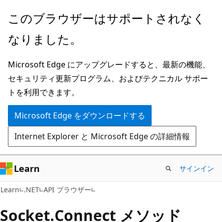
メ
ペ
このブラウザーはサポートされなく
イ
ー
なりました。
ン
ジ
コ
内
Microsoft Edge にアップグレードすると、最新の機能、
ン
ナ
セキュリティ更新プログラム、およびテクニカル サポー
テ
ビ
トを利用できます。
ン
ゲ
ツ
ー
Microsoft Edge をダウンロードする
に
シ
Internet Explorer と Microsoft Edge の詳細情報
ス
ョ
キ
ン
ッ
に
Learn
サインイン
プ
ス
C#
Learn
.NET
API ブラウザー
キ
ッ
Socket.
Connect メソッド