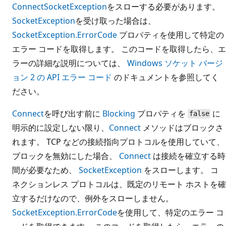
Connect
SocketException
をスローする必要があります。
SocketException
を受け取った場合は、
SocketException.ErrorCode
プロパティを使用して特定の
エラー コードを取得します。 このコードを取得したら、エ
ラーの詳細な説明については、
Windows ソケット バージ
ョン 2 の API エラー コード
のドキュメントを参照してく
ださい。
Connect
を呼び出す前に
Blocking
プロパティを
に
false
明示的に設定しない限り、
Connect
メソッドはブロックさ
れます。 TCP などの接続指向プロトコルを使用していて、
ブロックを無効にした場合、
Connect
は接続を確立する時
間が必要なため、
SocketException
をスローします。 コ
ネクションレス プロトコルは、既定のリモート ホストを確
立するだけなので、例外をスローしません。
SocketException.ErrorCode
を使用して、特定のエラー コ