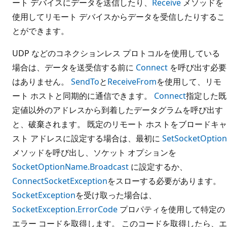
ート デバイスにデータを送信したり、
Receive
メソッドを
使用してリモート デバイスからデータを受信したりするこ
とができます。
UDP などのコネクションレス プロトコルを使用している
場合は、データを送受信する前に
Connect
を呼び出す必要
はありません。
SendTo
と
ReceiveFrom
を使用して、リモ
ート ホストと同期的に通信できます。
Connect
指定した既
定値以外のアドレスから到着したデータグラムを呼び出す
と、破棄されます。 既定のリモート ホストをブロードキャ
スト アドレスに設定する場合は、最初に
SetSocketOption
メソッドを呼び出し、ソケット オプションを
SocketOptionName.Broadcast
に設定するか、
Connect
SocketException
をスローする必要があります。
SocketException
を受け取った場合は、
SocketException.ErrorCode
プロパティを使用して特定の
エラー コードを取得します。 このコードを取得したら、エ