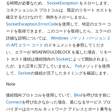
る時間が必要なため、
SocketException
をスローします。
コネクションレス プロトコルは、既定のリモート ホストを
確立するだけなので、例外をスローしません。
SocketException.ErrorCode
を使用して、特定のエラー コ
ードを取得できます。 このコードを取得したら、エラーの
詳細な説明については、
Windows ソケット バージョン 2
の API エラー コード
のドキュメントを参照してくださ
い。 エラーが WSAEWOULDBLOCK を返した場合、リモー
ト ホスト接続は接続指向の
Socket
によって開始されまし
たが、まだ正常に完了していません。
Poll
メソッドを使用
して、
Socket
の接続が完了したタイミングを確認します。
Note
接続指向プロトコルを使用していて、
Bind
を呼び出す前に
Connect
を呼び出さなかった場合、基になるサービス プロ
バイダーはローカル ネットワーク アドレスとポート番号を