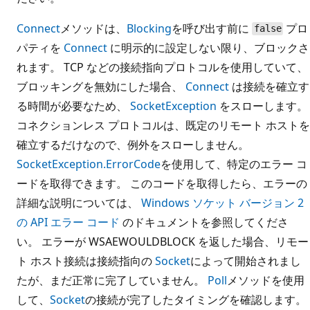
Connect
メソッドは、
Blocking
を呼び出す前に
プロ
false
パティを
Connect
に明示的に設定しない限り、ブロックさ
れます。 TCP などの接続指向プロトコルを使用していて、
ブロッキングを無効にした場合、
Connect
は接続を確立す
る時間が必要なため、
SocketException
をスローします。
コネクションレス プロトコルは、既定のリモート ホストを
確立するだけなので、例外をスローしません。
SocketException.ErrorCode
を使用して、特定のエラー コ
ードを取得できます。 このコードを取得したら、エラーの
詳細な説明については、
Windows ソケット バージョン 2
の API エラー コード
のドキュメントを参照してくださ
い。 エラーが WSAEWOULDBLOCK を返した場合、リモー
ト ホスト接続は接続指向の
Socket
によって開始されまし
たが、まだ正常に完了していません。
Poll
メソッドを使用
して、
Socket
の接続が完了したタイミングを確認します。