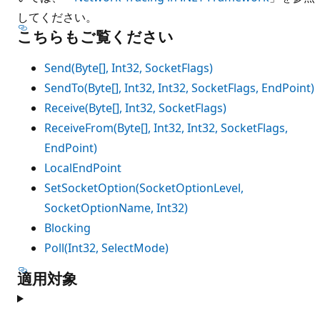
してください。
こちらもご覧ください
Send(Byte[], Int32, SocketFlags)
SendTo(Byte[], Int32, Int32, SocketFlags, EndPoint)
Receive(Byte[], Int32, SocketFlags)
ReceiveFrom(Byte[], Int32, Int32, SocketFlags,
EndPoint)
LocalEndPoint
SetSocketOption(SocketOptionLevel,
SocketOptionName, Int32)
Blocking
Poll(Int32, SelectMode)
適用対象