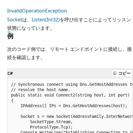
InvalidOperationException
Socket
は、
Listen(Int32)
を呼び出すことによってリッスン
状態になっています。
例
次のコード例では、リモート エンドポイントに接続し、接
続を確認します。
C#
コピー
// Synchronous connect using Dns.GetHostAddresses to
// resolve the host name.

public static void Connect2(string host, int port)

{

    IPAddress[] IPs = Dns.GetHostAddresses(host);

    Socket s = new Socket(AddressFamily.InterNetwork
        SocketType.Stream,

        ProtocolType.Tcp);

    Console.WriteLine("Establishing Connection to {0