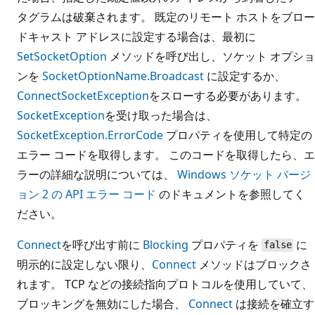
タグラムは破棄されます。 既定のリモート ホストをブロー
ドキャスト アドレスに設定する場合は、最初に
SetSocketOption
メソッドを呼び出し、ソケット オプショ
ンを
SocketOptionName.Broadcast
に設定するか、
Connect
SocketException
をスローする必要があります。
SocketException
を受け取った場合は、
SocketException.ErrorCode
プロパティを使用して特定の
エラー コードを取得します。 このコードを取得したら、エ
ラーの詳細な説明については、
Windows ソケット バージ
ョン 2 の API エラー コード
のドキュメントを参照してく
ださい。
Connect
を呼び出す前に
Blocking
プロパティを
に
false
明示的に設定しない限り、
Connect
メソッドはブロックさ
れます。 TCP などの接続指向プロトコルを使用していて、
ブロッキングを無効にした場合、
Connect
は接続を確立す