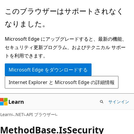
メ
ペ
このブラウザーはサポートされなく
イ
ー
なりました。
ン
ジ
コ
内
Microsoft Edge にアップグレードすると、最新の機能、
ン
ナ
セキュリティ更新プログラム、およびテクニカル サポー
テ
ビ
トを利用できます。
ン
ゲ
ツ
ー
Microsoft Edge をダウンロードする
に
シ
Internet Explorer と Microsoft Edge の詳細情報
ス
ョ
キ
ン
ッ
に
Learn
サインイン
プ
ス
C#
Learn
.NET
API ブラウザー
キ
ッ
Method
Base.
Is
Security