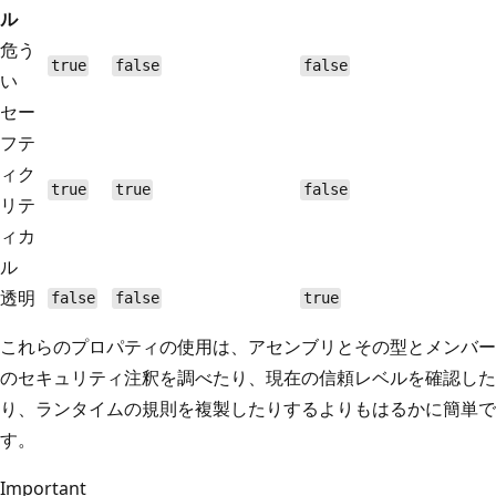
ル
危う
true
false
false
い
セー
フテ
ィク
true
true
false
リテ
ィカ
ル
透明
false
false
true
これらのプロパティの使用は、アセンブリとその型とメンバー
のセキュリティ注釈を調べたり、現在の信頼レベルを確認した
り、ランタイムの規則を複製したりするよりもはるかに簡単で
す。
Important