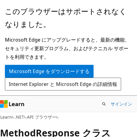
メ
ペ
このブラウザーはサポートされなく
イ
ー
なりました。
ン
ジ
コ
内
Microsoft Edge にアップグレードすると、最新の機能、
ン
ナ
セキュリティ更新プログラム、およびテクニカル サポー
テ
ビ
トを利用できます。
ン
ゲ
ツ
ー
Microsoft Edge をダウンロードする
に
シ
Internet Explorer と Microsoft Edge の詳細情報
ス
ョ
キ
ン
ッ
に
Learn
サインイン
プ
ス
C#
Learn
.NET
API ブラウザー
キ
ッ
Method
Response クラス