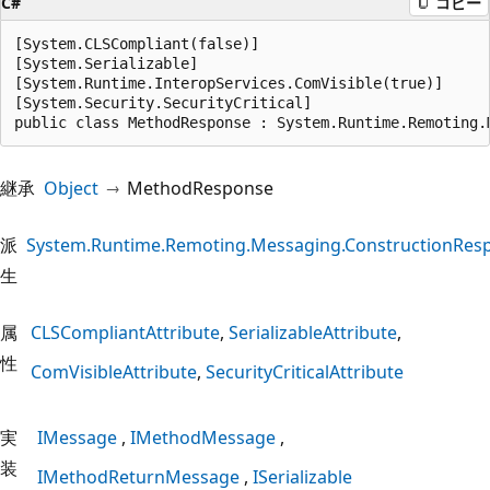
C#
コピー
[System.CLSCompliant(false)]

[System.Serializable]

[System.Runtime.InteropServices.ComVisible(true)]

[System.Security.SecurityCritical]

public class MethodResponse : System.Runtime.Remoting.
継承
Object
MethodResponse
派
System.Runtime.Remoting.Messaging.ConstructionRes
生
属
CLSCompliantAttribute
SerializableAttribute
性
ComVisibleAttribute
SecurityCriticalAttribute
実
IMessage
IMethodMessage
装
IMethodReturnMessage
ISerializable