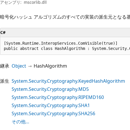
プ
アセンブリ:
mscorlib.dll
暗号化ハッシュ アルゴリズムのすべての実装の派生元となる
C#
[System.Runtime.InteropServices.ComVisible(true)]

public abstract class HashAlgorithm : System.Security.
継承
Object
HashAlgorithm
派生
System.Security.Cryptography.KeyedHashAlgorithm
System.Security.Cryptography.MD5
System.Security.Cryptography.RIPEMD160
System.Security.Cryptography.SHA1
System.Security.Cryptography.SHA256
その他…