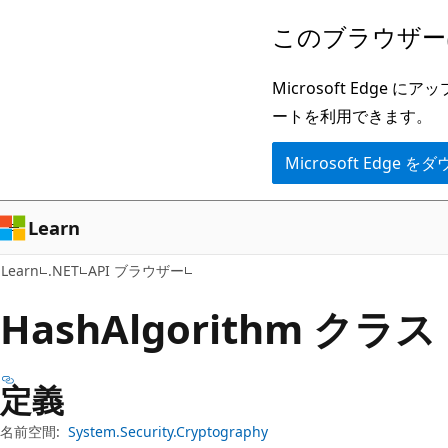
メ
ペ
このブラウザー
イ
ー
ン
ジ
Microsoft Ed
コ
内
ートを利用できます。
ン
ナ
Microsoft Edge
テ
ビ
ン
ゲ
ツ
ー
Learn
に
シ
Learn
.NET
API ブラウザー
ス
ョ
キ
ン
Hash
Algorithm クラス
ッ
に
プ
ス
定義
キ
ッ
名前空間:
System.Security.Cryptography