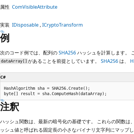
属性
ComVisibleAttribute
実装
IDisposable
ICryptoTransform
例
次のコード例では、配列の
SHA256
ハッシュを計算します。 
があることを前提としています。
SHA256
は、
H
dataArray[]
C#
HashAlgorithm sha = SHA256.Create();

注釈
ハッシュ関数は、最新の暗号化の基礎です。 これらの関数は
ッシュ値と呼ばれる固定長の小さなバイナリ文字列にマップし