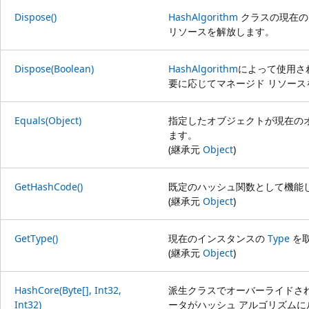
Dispose()
HashAlgorithm
クラスの現在の
リソースを解放します。
Dispose(Boolean)
HashAlgorithm
によって使用さ
要に応じてマネージド リソース
Equals(Object)
指定したオブジェクトが現在の
ます。
(継承元
Object
)
GetHashCode()
既定のハッシュ関数として機能
(継承元
Object
)
GetType()
現在のインスタンスの
Type
を
(継承元
Object
)
HashCore(Byte[], Int32,
派生クラスでオーバーライドさ
Int32)
ータがハッシュ アルゴリズム