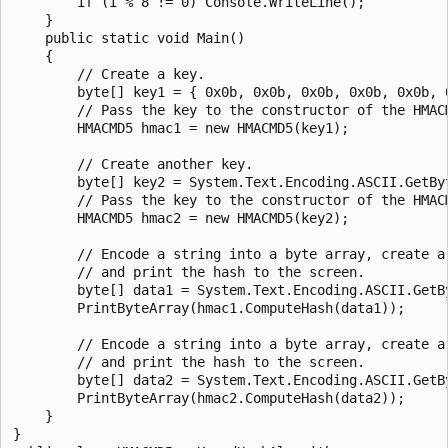
        if (i % 8 != 0) Console.WriteLine();

    }

    public static void Main()

    {

        // Create a key.

        byte[] key1 = { 0x0b, 0x0b, 0x0b, 0x0b, 0x0b, 
        // Pass the key to the constructor of the HMACM
        HMACMD5 hmac1 = new HMACMD5(key1);

        // Create another key.

        byte[] key2 = System.Text.Encoding.ASCII.GetByt
        // Pass the key to the constructor of the HMACM
        HMACMD5 hmac2 = new HMACMD5(key2);

        // Encode a string into a byte array, create a 
        // and print the hash to the screen.

        byte[] data1 = System.Text.Encoding.ASCII.GetBy
        PrintByteArray(hmac1.ComputeHash(data1));

        // Encode a string into a byte array, create a 
        // and print the hash to the screen.

        byte[] data2 = System.Text.Encoding.ASCII.GetB
        PrintByteArray(hmac2.ComputeHash(data2));

    }

}
