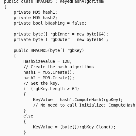
public class HMACMD5 : KeyedHashAlgorithm

{

    private MD5 hash1;

    private MD5 hash2;

    private bool bHashing = false;

    private byte[] rgbInner = new byte[64];

    private byte[] rgbOuter = new byte[64];

    public HMACMD5(byte[] rgbKey)

    {

        HashSizeValue = 128;

        // Create the hash algorithms.

        hash1 = MD5.Create();

        hash2 = MD5.Create();

        // Get the key.

        if (rgbKey.Length > 64)

        {

            KeyValue = hash1.ComputeHash(rgbKey);

            // No need to call Initialize; ComputeHash 
        }

        else

        {

            KeyValue = (byte[])rgbKey.Clone();

        }
