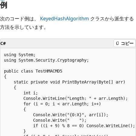
例
次のコード例は、
KeyedHashAlgorithm
クラスから派生する
方法を示しています。
C#
コピー
using System;

using System.Security.Cryptography;

public class TestHMACMD5

{

    static private void PrintByteArray(Byte[] arr)

    {

        int i;

        Console.WriteLine("Length: " + arr.Length);

        for (i = 0; i < arr.Length; i++)

        {

            Console.Write("{0:X}", arr[i]);

            Console.Write("    ");

            if ((i + 9) % 8 == 0) Console.WriteLine();

        }
