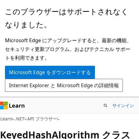
メ
ペ
このブラウザーはサポートされなく
イ
ー
なりました。
ン
ジ
コ
内
Microsoft Edge にアップグレードすると、最新の機能、
ン
ナ
セキュリティ更新プログラム、およびテクニカル サポー
テ
ビ
トを利用できます。
ン
ゲ
ツ
ー
Microsoft Edge をダウンロードする
に
シ
Internet Explorer と Microsoft Edge の詳細情報
ス
ョ
キ
ン
ッ
に
Learn
サインイン
プ
ス
C#
Learn
.NET
API ブラウザー
キ
ッ
Keyed
Hash
Algorithm クラス