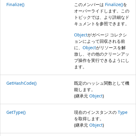
Finalize()
このメンバーは
Finalize()
を
オーバーライドします。この
トピックでは、より詳細なド
キュメントを参照できます。
Object
がガベージ コレクシ
ョンによって回収される前
に、
Object
がリソースを解
放し、その他のクリーンアッ
プ操作を実行できるようにし
ます。
GetHashCode()
既定のハッシュ関数として機
能します。
(継承元
Object
)
GetType()
現在のインスタンスの
Type
を取得します。
(継承元
Object
)