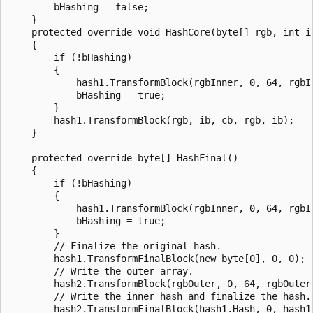
        bHashing = false;

    }

    protected override void HashCore(byte[] rgb, int ib
    {

        if (!bHashing)

        {

            hash1.TransformBlock(rgbInner, 0, 64, rgbIn
            bHashing = true;

        }

        hash1.TransformBlock(rgb, ib, cb, rgb, ib);

    }

    protected override byte[] HashFinal()

    {

        if (!bHashing)

        {

            hash1.TransformBlock(rgbInner, 0, 64, rgbIn
            bHashing = true;

        }

        // Finalize the original hash.

        hash1.TransformFinalBlock(new byte[0], 0, 0);

        // Write the outer array.

        hash2.TransformBlock(rgbOuter, 0, 64, rgbOuter,
        // Write the inner hash and finalize the hash.

        hash2.TransformFinalBlock(hash1.Hash, 0, hash1.