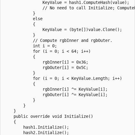
                KeyValue = hash1.ComputeHash(value);

                // No need to call Initialize; ComputeH
            }

            else

            {

                KeyValue = (byte[])value.Clone();

            }

            // Compute rgbInner and rgbOuter.

            int i = 0;

            for (i = 0; i < 64; i++)

            {

                rgbInner[i] = 0x36;

                rgbOuter[i] = 0x5C;

            }

            for (i = 0; i < KeyValue.Length; i++)

            {

                rgbInner[i] ^= KeyValue[i];

                rgbOuter[i] ^= KeyValue[i];

            }

        }

    }

    public override void Initialize()

    {

        hash1.Initialize();

        hash2.Initialize();
