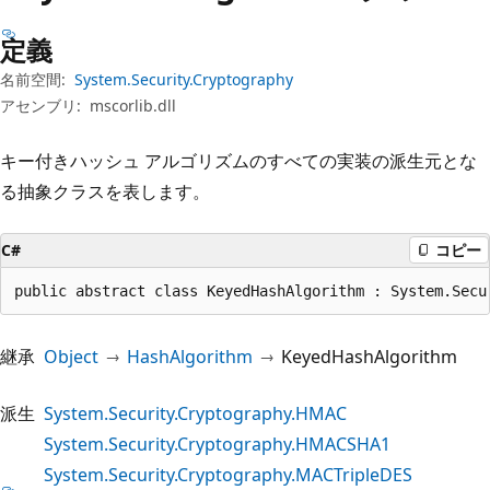
プ
定義
名前空間:
System.Security.Cryptography
アセンブリ:
mscorlib.dll
キー付きハッシュ アルゴリズムのすべての実装の派生元とな
る抽象クラスを表します。
C#
コピー
public abstract class KeyedHashAlgorithm : System.Secu
継承
Object
HashAlgorithm
KeyedHashAlgorithm
派生
System.Security.Cryptography.HMAC
System.Security.Cryptography.HMACSHA1
System.Security.Cryptography.MACTripleDES