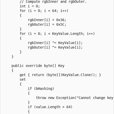
        // Compute rgbInner and rgbOuter.

        int i = 0;

        for (i = 0; i < 64; i++)

        {

            rgbInner[i] = 0x36;

            rgbOuter[i] = 0x5C;

        }

        for (i = 0; i < KeyValue.Length; i++)

        {

            rgbInner[i] ^= KeyValue[i];

            rgbOuter[i] ^= KeyValue[i];

        }

    }

    public override byte[] Key

    {

        get { return (byte[])KeyValue.Clone(); }

        set

        {

            if (bHashing)

            {

                throw new Exception("Cannot change key 
            }

            if (value.Length > 64)

            {
