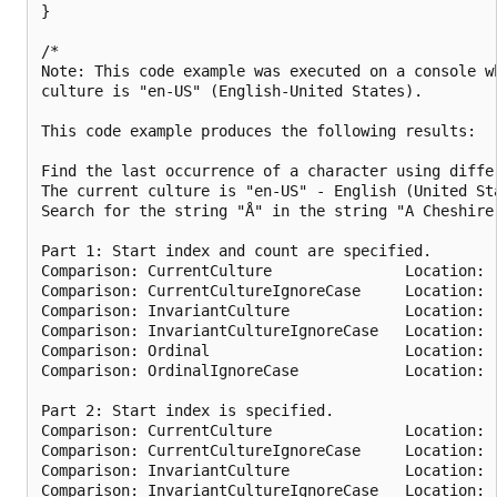
}

/*

Note: This code example was executed on a console wh
culture is "en-US" (English-United States).

This code example produces the following results:

Find the last occurrence of a character using diffe
The current culture is "en-US" - English (United Sta
Search for the string "Å" in the string "A Cheshire 
Part 1: Start index and count are specified.

Comparison: CurrentCulture               Location:  
Comparison: CurrentCultureIgnoreCase     Location:  
Comparison: InvariantCulture             Location:  
Comparison: InvariantCultureIgnoreCase   Location:  
Comparison: Ordinal                      Location:  
Comparison: OrdinalIgnoreCase            Location:  
Part 2: Start index is specified.

Comparison: CurrentCulture               Location:  
Comparison: CurrentCultureIgnoreCase     Location:  
Comparison: InvariantCulture             Location:  
Comparison: InvariantCultureIgnoreCase   Location:  