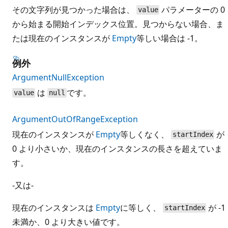
その文字列が見つかった場合は、
パラメーターの 0
value
から始まる開始インデックス位置。見つからない場合、ま
たは現在のインスタンスが
Empty
等しい場合は -1。
例外
ArgumentNullException
は
です。
value
null
ArgumentOutOfRangeException
現在のインスタンスが
Empty
等しくなく、
が
startIndex
0 より小さいか、現在のインスタンスの長さを超えていま
す。
-又は-
現在のインスタンスは
Empty
に等しく、
が -1
startIndex
未満か、0 より大きい値です。