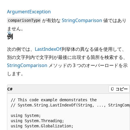
ArgumentException
が有効な
StringComparison
値ではあり
comparisonType
ません。
例
次の例では、
LastIndexOf
列挙体の異なる値を使用して、
別の文字列内で文字列が最後に出現する箇所を検索する、
StringComparison
メソッドの 3 つのオーバーロードを示
します。
C#
コピー
// This code example demonstrates the 

// System.String.LastIndexOf(String, ..., StringComp
using System;

using System.Threading;

using System.Globalization;
