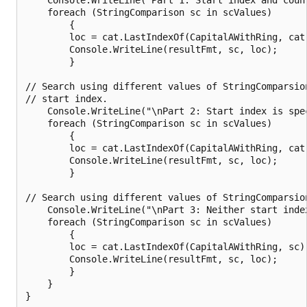
    foreach (StringComparison sc in scValues)

        {

        loc = cat.LastIndexOf(CapitalAWithRing, cat.
        Console.WriteLine(resultFmt, sc, loc);

        }

// Search using different values of StringComparsion
// start index. 

    Console.WriteLine("\nPart 2: Start index is spec
    foreach (StringComparison sc in scValues)

        {

        loc = cat.LastIndexOf(CapitalAWithRing, cat.
        Console.WriteLine(resultFmt, sc, loc);

        }

// Search using different values of StringComparsion
    Console.WriteLine("\nPart 3: Neither start index
    foreach (StringComparison sc in scValues)

        {

        loc = cat.LastIndexOf(CapitalAWithRing, sc);
        Console.WriteLine(resultFmt, sc, loc);

        }

    }

}
