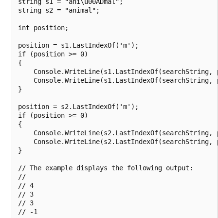
string s1 = "ani\u00ADmal";

string s2 = "animal";

int position;

position = s1.LastIndexOf('m');

if (position >= 0)

{

    Console.WriteLine(s1.LastIndexOf(searchString, 
    Console.WriteLine(s1.LastIndexOf(searchString, 
}

position = s2.LastIndexOf('m');

if (position >= 0)

{

    Console.WriteLine(s2.LastIndexOf(searchString, 
    Console.WriteLine(s2.LastIndexOf(searchString, 
}

// The example displays the following output:

//

// 4

// 3

// 3
