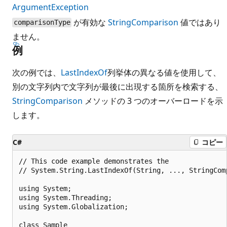
ArgumentException
が有効な
StringComparison
値ではあり
comparisonType
ません。
例
次の例では、
LastIndexOf
列挙体の異なる値を使用して、
別の文字列内で文字列が最後に出現する箇所を検索する、
StringComparison
メソッドの 3 つのオーバーロードを示
します。
C#
コピー
// This code example demonstrates the 

// System.String.LastIndexOf(String, ..., StringComp
using System;

using System.Threading;

using System.Globalization;

class Sample 
