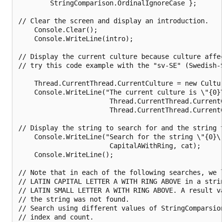
        StringComparison.OrdinalIgnoreCase };

// Clear the screen and display an introduction.

    Console.Clear();

    Console.WriteLine(intro);

// Display the current culture because culture affec
// try this code example with the "sv-SE" (Swedish-S
    Thread.CurrentThread.CurrentCulture = new Cultur
    Console.WriteLine("The current culture is \"{0}\
                       Thread.CurrentThread.CurrentC
                       Thread.CurrentThread.CurrentC
// Display the string to search for and the string t
    Console.WriteLine("Search for the string \"{0}\"
                       CapitalAWithRing, cat);

    Console.WriteLine();

// Note that in each of the following searches, we l
// LATIN CAPITAL LETTER A WITH RING ABOVE in a strin
// LATIN SMALL LETTER A WITH RING ABOVE. A result va
// the string was not found.

// Search using different values of StringComparsion
// index and count. 
