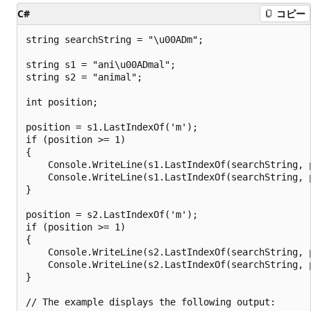
C#
コピー
string searchString = "\u00ADm";

string s1 = "ani\u00ADmal";

string s2 = "animal";

int position;

position = s1.LastIndexOf('m');

if (position >= 1)

{

    Console.WriteLine(s1.LastIndexOf(searchString, 
    Console.WriteLine(s1.LastIndexOf(searchString, 
}

position = s2.LastIndexOf('m');

if (position >= 1)

{

    Console.WriteLine(s2.LastIndexOf(searchString, 
    Console.WriteLine(s2.LastIndexOf(searchString, 
}

// The example displays the following output:
