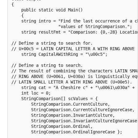
{

    public static void Main() 

    {

    string intro = "Find the last occurrence of a ch
                   "values of StringComparison.";

    string resultFmt = "Comparison: {0,-28} Location
// Define a string to search for.

// U+00c5 = LATIN CAPITAL LETTER A WITH RING ABOVE

    string CapitalAWithRing = "\u00c5"; 

// Define a string to search. 

// The result of combining the characters LATIN SMAL
// RING ABOVE (U+0061, U+030a) is linguistically equ
// LATIN SMALL LETTER A WITH RING ABOVE (U+00e5).

    string cat = "A Cheshire c" + "\u0061\u030a" + "
    int loc = 0;

    StringComparison[] scValues = {

        StringComparison.CurrentCulture,

        StringComparison.CurrentCultureIgnoreCase,

        StringComparison.InvariantCulture,

        StringComparison.InvariantCultureIgnoreCase,
        StringComparison.Ordinal,

        StringComparison.OrdinalIgnoreCase };
