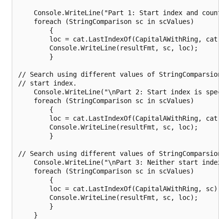
    Console.WriteLine("Part 1: Start index and count
    foreach (StringComparison sc in scValues)

        {

        loc = cat.LastIndexOf(CapitalAWithRing, cat.
        Console.WriteLine(resultFmt, sc, loc);

        }

// Search using different values of StringComparsion
// start index. 

    Console.WriteLine("\nPart 2: Start index is spec
    foreach (StringComparison sc in scValues)

        {

        loc = cat.LastIndexOf(CapitalAWithRing, cat.
        Console.WriteLine(resultFmt, sc, loc);

        }

// Search using different values of StringComparsion
    Console.WriteLine("\nPart 3: Neither start index
    foreach (StringComparison sc in scValues)

        {

        loc = cat.LastIndexOf(CapitalAWithRing, sc);
        Console.WriteLine(resultFmt, sc, loc);

        }

    }
