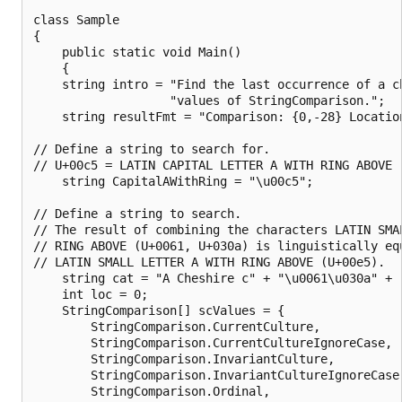
class Sample 

{

    public static void Main() 

    {

    string intro = "Find the last occurrence of a ch
                   "values of StringComparison.";

    string resultFmt = "Comparison: {0,-28} Location
// Define a string to search for.

// U+00c5 = LATIN CAPITAL LETTER A WITH RING ABOVE

    string CapitalAWithRing = "\u00c5"; 

// Define a string to search. 

// The result of combining the characters LATIN SMAL
// RING ABOVE (U+0061, U+030a) is linguistically equ
// LATIN SMALL LETTER A WITH RING ABOVE (U+00e5).

    string cat = "A Cheshire c" + "\u0061\u030a" + "
    int loc = 0;

    StringComparison[] scValues = {

        StringComparison.CurrentCulture,

        StringComparison.CurrentCultureIgnoreCase,

        StringComparison.InvariantCulture,

        StringComparison.InvariantCultureIgnoreCase,
        StringComparison.Ordinal,
