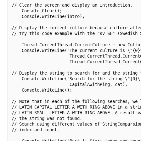
// Clear the screen and display an introduction.

    Console.Clear();

    Console.WriteLine(intro);

// Display the current culture because culture affec
// try this code example with the "sv-SE" (Swedish-S
    Thread.CurrentThread.CurrentCulture = new Cultur
    Console.WriteLine("The current culture is \"{0}\
                       Thread.CurrentThread.CurrentC
                       Thread.CurrentThread.CurrentC
// Display the string to search for and the string t
    Console.WriteLine("Search for the string \"{0}\"
                       CapitalAWithRing, cat);

    Console.WriteLine();

// Note that in each of the following searches, we l
// LATIN CAPITAL LETTER A WITH RING ABOVE in a strin
// LATIN SMALL LETTER A WITH RING ABOVE. A result va
// the string was not found.

// Search using different values of StringComparsion
// index and count. 

    Console.WriteLine("Part 1: Start index and count