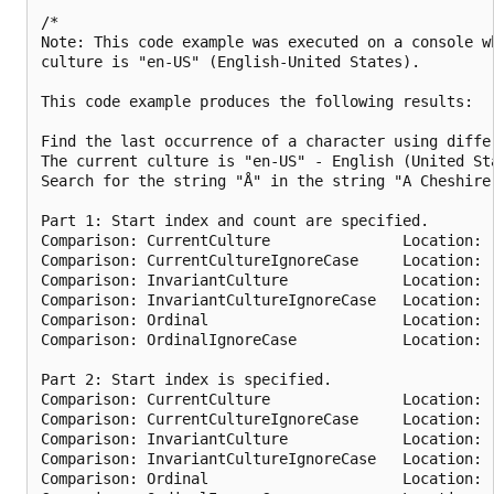
/*

Note: This code example was executed on a console wh
culture is "en-US" (English-United States).

This code example produces the following results:

Find the last occurrence of a character using diffe
The current culture is "en-US" - English (United Sta
Search for the string "Å" in the string "A Cheshire 
Part 1: Start index and count are specified.

Comparison: CurrentCulture               Location:  
Comparison: CurrentCultureIgnoreCase     Location:  
Comparison: InvariantCulture             Location:  
Comparison: InvariantCultureIgnoreCase   Location:  
Comparison: Ordinal                      Location:  
Comparison: OrdinalIgnoreCase            Location:  
Part 2: Start index is specified.

Comparison: CurrentCulture               Location:  
Comparison: CurrentCultureIgnoreCase     Location:  
Comparison: InvariantCulture             Location:  
Comparison: InvariantCultureIgnoreCase   Location:  
Comparison: Ordinal                      Location:  