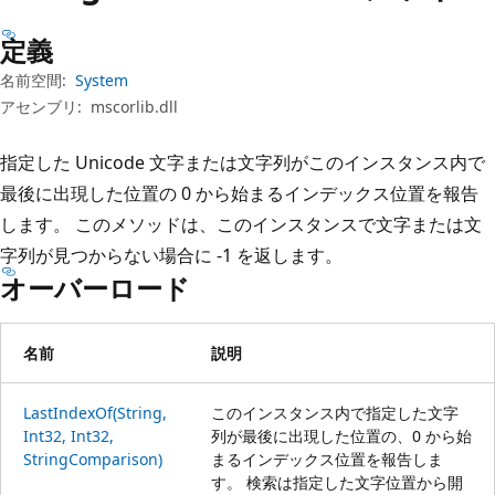
プ
定義
名前空間:
System
アセンブリ:
mscorlib.dll
指定した Unicode 文字または文字列がこのインスタンス内で
最後に出現した位置の 0 から始まるインデックス位置を報告
します。 このメソッドは、このインスタンスで文字または文
字列が見つからない場合に -1 を返します。
オーバーロード
名前
説明
LastIndexOf(String,
このインスタンス内で指定した文字
Int32, Int32,
列が最後に出現した位置の、0 から始
StringComparison)
まるインデックス位置を報告しま
す。 検索は指定した文字位置から開