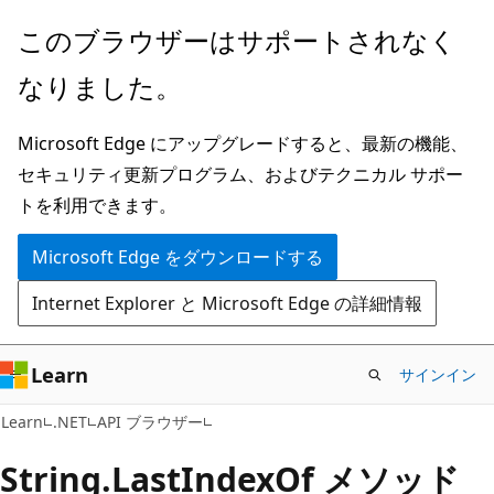
メ
ペ
このブラウザーはサポートされなく
イ
ー
なりました。
ン
ジ
コ
内
Microsoft Edge にアップグレードすると、最新の機能、
ン
ナ
セキュリティ更新プログラム、およびテクニカル サポー
テ
ビ
トを利用できます。
ン
ゲ
ツ
ー
Microsoft Edge をダウンロードする
に
シ
Internet Explorer と Microsoft Edge の詳細情報
ス
ョ
キ
ン
ッ
に
Learn
サインイン
プ
ス
C#
Learn
.NET
API ブラウザー
キ
ッ
String.
Last
Index
Of メソッド