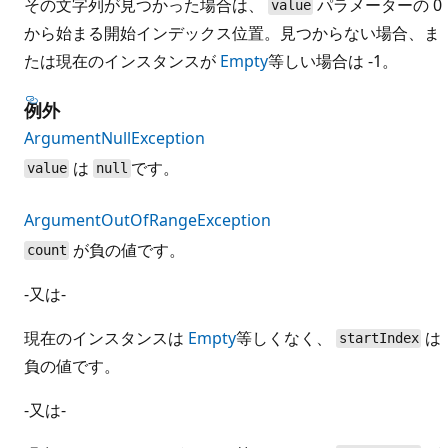
その文字列が見つかった場合は、
パラメーターの 0
value
から始まる開始インデックス位置。見つからない場合、ま
たは現在のインスタンスが
Empty
等しい場合は -1。
例外
ArgumentNullException
は
です。
value
null
ArgumentOutOfRangeException
が負の値です。
count
-又は-
現在のインスタンスは
Empty
等しくなく、
は
startIndex
負の値です。
-又は-