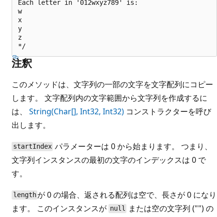
Each letter in '012wxyz789' is:

w

x

y

z

注釈
このメソッドは、文字列の一部の文字を文字配列にコピー
します。 文字配列内の文字範囲から文字列を作成するに
は、
String(Char[], Int32, Int32)
コンストラクターを呼び
出します。
パラメーターは 0 から始まります。 つまり、
startIndex
文字列インスタンスの最初の文字のインデックスは 0 で
す。
が 0 の場合、返される配列は空で、長さが 0 になり
length
ます。 このインスタンスが
または空の文字列 ("") の
null