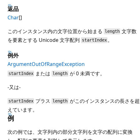
返品
Char
[]
このインスタンス内の文字位置から始まる
文字数
length
を要素とする Unicode 文字配列
。
startIndex
例外
ArgumentOutOfRangeException
または
が 0 未満です。
startIndex
length
-又は-
プラス
がこのインスタンスの長さを超
startIndex
length
えています。
例
次の例では、文字列内の部分文字列を文字の配列に変換