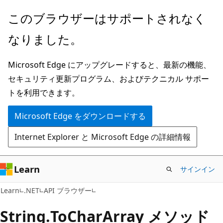
メ
ペ
このブラウザーはサポートされなく
イ
ー
なりました。
ン
ジ
コ
内
Microsoft Edge にアップグレードすると、最新の機能、
ン
ナ
セキュリティ更新プログラム、およびテクニカル サポー
テ
ビ
トを利用できます。
ン
ゲ
ツ
ー
Microsoft Edge をダウンロードする
に
シ
Internet Explorer と Microsoft Edge の詳細情報
ス
ョ
キ
ン
ッ
に
Learn
サインイン
プ
ス
C#
Learn
.NET
API ブラウザー
キ
ッ
String.
To
Char
Array メソッド