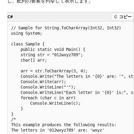
し、配列の要素を列挙して表示します。
C#
コピー
// Sample for String.ToCharArray(Int32, Int32)

using System;

class Sample {

    public static void Main() {

    string str = "012wxyz789";

    char[] arr;

    arr = str.ToCharArray(3, 4);

    Console.Write("The letters in '{0}' are: '", str
    Console.Write(arr);

    Console.WriteLine("'");

    Console.WriteLine("Each letter in '{0}' is:", st
    foreach (char c in arr)

        Console.WriteLine(c);

    }

}

/*

This example produces the following results:

The letters in '012wxyz789' are: 'wxyz'
