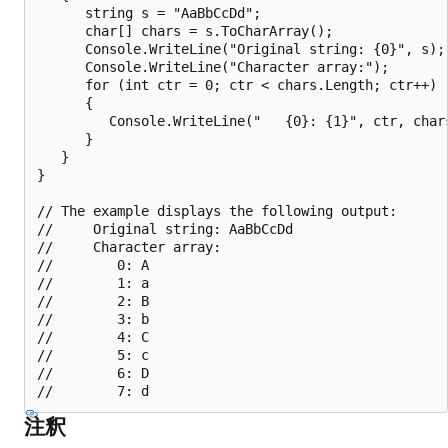
      string s = "AaBbCcDd";

      char[] chars = s.ToCharArray();

      Console.WriteLine("Original string: {0}", s);

      Console.WriteLine("Character array:");

      for (int ctr = 0; ctr < chars.Length; ctr++)

      {

         Console.WriteLine("   {0}: {1}", ctr, chars
      }

   }

}

// The example displays the following output:

//     Original string: AaBbCcDd

//     Character array:

//        0: A

//        1: a

//        2: B

//        3: b

//        4: C

//        5: c

//        6: D

注釈