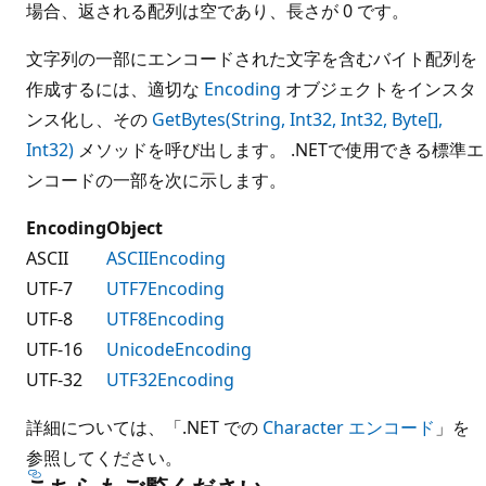
場合、返される配列は空であり、長さが 0 です。
文字列の一部にエンコードされた文字を含むバイト配列を
作成するには、適切な
Encoding
オブジェクトをインスタ
ンス化し、その
GetBytes(String, Int32, Int32, Byte[],
Int32)
メソッドを呼び出します。 .NETで使用できる標準エ
ンコードの一部を次に示します。
Encoding
Object
ASCII
ASCIIEncoding
UTF-7
UTF7Encoding
UTF-8
UTF8Encoding
UTF-16
UnicodeEncoding
UTF-32
UTF32Encoding
詳細については、「.NET での
Character エンコード
」を
参照してください。