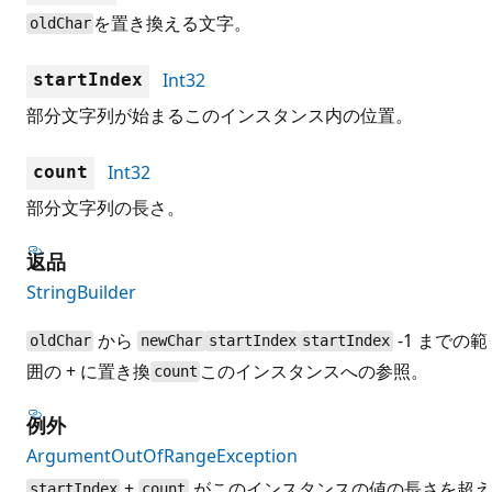
を置き換える文字。
oldChar
Int32
startIndex
部分文字列が始まるこのインスタンス内の位置。
Int32
count
部分文字列の長さ。
返品
StringBuilder
から
-1 までの範
oldChar
newChar
startIndex
startIndex
囲の + に置き換
このインスタンスへの参照。
count
例外
ArgumentOutOfRangeException
+
がこのインスタンスの値の長さを超え
startIndex
count