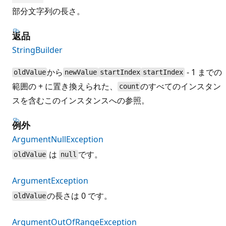
部分文字列の長さ。
返品
StringBuilder
から
- 1 までの
oldValue
newValue
startIndex
startIndex
範囲の + に置き換えられた、
のすべてのインスタン
count
スを含むこのインスタンスへの参照。
例外
ArgumentNullException
は
です。
oldValue
null
ArgumentException
の長さは 0 です。
oldValue
ArgumentOutOfRangeException