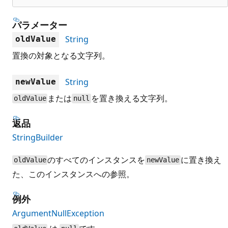
パラメーター
String
oldValue
置換の対象となる文字列。
String
newValue
または
を置き換える文字列。
oldValue
null
返品
StringBuilder
のすべてのインスタンスを
に置き換え
oldValue
newValue
た、このインスタンスへの参照。
例外
ArgumentNullException