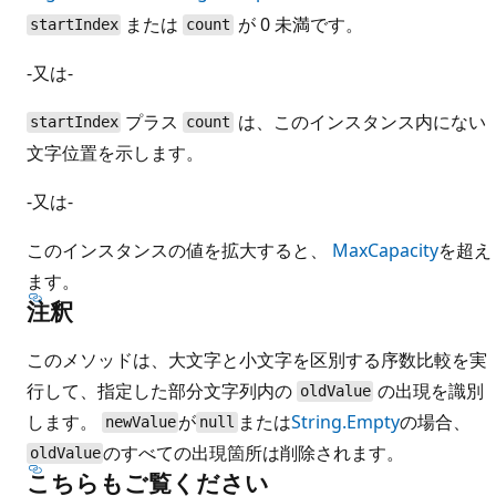
または
が 0 未満です。
startIndex
count
-又は-
プラス
は、このインスタンス内にない
startIndex
count
文字位置を示します。
-又は-
このインスタンスの値を拡大すると、
MaxCapacity
を超え
ます。
注釈
このメソッドは、大文字と小文字を区別する序数比較を実
行して、指定した部分文字列内の
の出現を識別
oldValue
します。
が
または
String.Empty
の場合、
newValue
null
のすべての出現箇所は削除されます。
oldValue
こちらもご覧ください