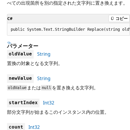
べての出現箇所を別の指定された文字列に置き換えます。
C#
コピー
public System.Text.StringBuilder Replace(string old
パラメーター
String
oldValue
置換の対象となる文字列。
String
newValue
または
を置き換える文字列。
oldValue
null
Int32
startIndex
部分文字列が始まるこのインスタンス内の位置。
Int32
count