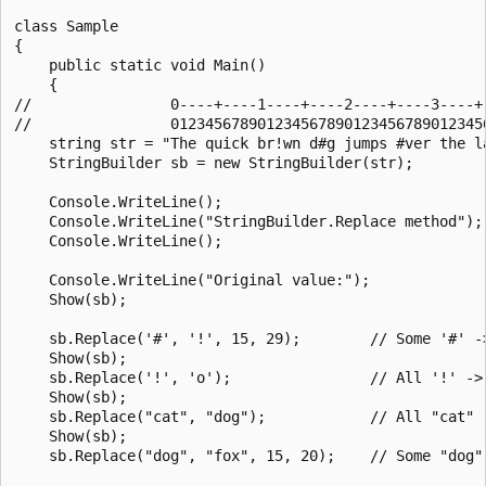
class Sample

{

    public static void Main()

    {

//                0----+----1----+----2----+----3----+-
//                0123456789012345678901234567890123456
    string str = "The quick br!wn d#g jumps #ver the la
    StringBuilder sb = new StringBuilder(str);

    Console.WriteLine();

    Console.WriteLine("StringBuilder.Replace method");

    Console.WriteLine();

    Console.WriteLine("Original value:");

    Show(sb);

    sb.Replace('#', '!', 15, 29);        // Some '#' ->
    Show(sb);

    sb.Replace('!', 'o');                // All '!' -> 
    Show(sb);

    sb.Replace("cat", "dog");            // All "cat" -
    Show(sb);

    sb.Replace("dog", "fox", 15, 20);    // Some "dog" 