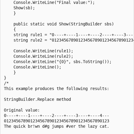
    Console.WriteLine("Final value:");

    Show(sb);

    }

    public static void Show(StringBuilder sbs)

    {

    string rule1 = "0----+----1----+----2----+----3----
    string rule2 = "01234567890123456789012345678901234
    Console.WriteLine(rule1);

    Console.WriteLine(rule2);

    Console.WriteLine("{0}", sbs.ToString());

    Console.WriteLine();

    }

}

/*

This example produces the following results:

StringBuilder.Replace method

Original value:

0----+----1----+----2----+----3----+----4---

01234567890123456789012345678901234567890123

The quick br!wn d#g jumps #ver the lazy cat.
