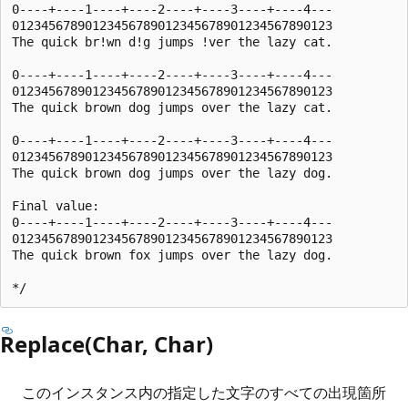
0----+----1----+----2----+----3----+----4---

01234567890123456789012345678901234567890123

The quick br!wn d!g jumps !ver the lazy cat.

0----+----1----+----2----+----3----+----4---

01234567890123456789012345678901234567890123

The quick brown dog jumps over the lazy cat.

0----+----1----+----2----+----3----+----4---

01234567890123456789012345678901234567890123

The quick brown dog jumps over the lazy dog.

Final value:

0----+----1----+----2----+----3----+----4---

01234567890123456789012345678901234567890123

The quick brown fox jumps over the lazy dog.

Replace(Char, Char)
このインスタンス内の指定した文字のすべての出現箇所