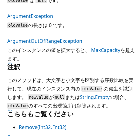
は
です。
oldValue
null
ArgumentException
の長さは 0 です。
oldValue
ArgumentOutOfRangeException
このインスタンスの値を拡大すると、
MaxCapacity
を超え
ます。
注釈
このメソッドは、大文字と小文字を区別する序数比較を実
行して、現在のインスタンス内の
の発生を識別
oldValue
します。
が
または
String.Empty
の場合、
newValue
null
のすべての出現箇所は削除されます。
oldValue
こちらもご覧ください
Remove(Int32, Int32)