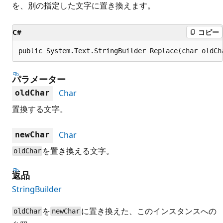
を、別の指定した文字に置き換えます。
C#
コピー
public System.Text.StringBuilder Replace(char oldCh
パラメーター
Char
oldChar
置換する文字。
Char
newChar
を置き換える文字。
oldChar
返品
StringBuilder
を
に置き換えた、このインスタンスへの
oldChar
newChar