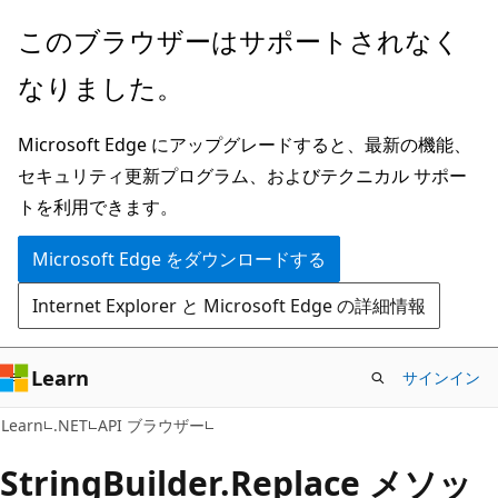
メ
ペ
このブラウザーはサポートされなく
イ
ー
なりました。
ン
ジ
コ
内
Microsoft Edge にアップグレードすると、最新の機能、
ン
ナ
セキュリティ更新プログラム、およびテクニカル サポー
テ
ビ
トを利用できます。
ン
ゲ
ツ
ー
Microsoft Edge をダウンロードする
に
シ
Internet Explorer と Microsoft Edge の詳細情報
ス
ョ
キ
ン
ッ
に
Learn
サインイン
プ
ス
C#
Learn
.NET
API ブラウザー
キ
ッ
String
Builder.
Replace メソッ