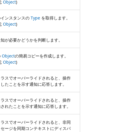
元
Object
)
のインスタンスの
Type
を取得します。
元
Object
)
通知が必要かどうかを判断します。
の
Object
の簡易コピーを作成します。
元
Object
)
クラスでオーバーライドされると、操作
了したことを示す通知に応答します。
クラスでオーバーライドされると、操作
始されたことを示す通知に応答します。
クラスでオーバーライドされると、非同
ッセージを同期コンテキストにディスパ