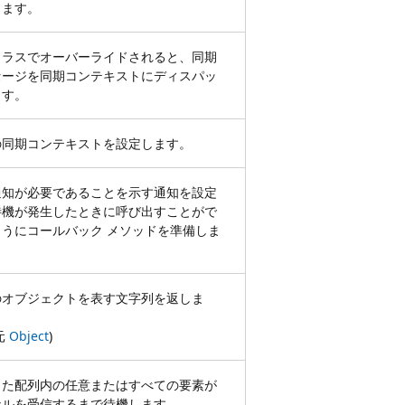
します。
クラスでオーバーライドされると、同期
セージを同期コンテキストにディスパッ
ます。
の同期コンテキストを設定します。
通知が必要であることを示す通知を設定
待機が発生したときに呼び出すことがで
ようにコールバック メソッドを準備しま
のオブジェクトを表す文字列を返しま
元
Object
)
した配列内の任意またはすべての要素が
ナルを受信するまで待機します。