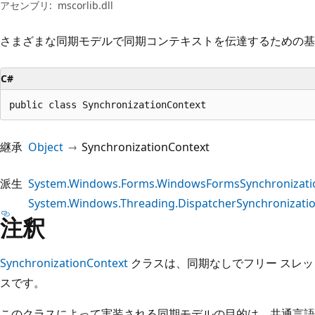
プ
アセンブリ:
mscorlib.dll
さまざまな同期モデルで同期コンテキストを伝達するための基
C#
public class SynchronizationContext
継承
Object
SynchronizationContext
派生
System.Windows.Forms.WindowsFormsSynchronizati
System.Windows.Threading.DispatcherSynchronizati
注釈
SynchronizationContext
クラスは、同期なしでフリー スレッ
スです。
このクラスによって実装される同期モデルの目的は、共通言語