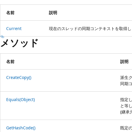
名前
説明
Current
現在のスレッドの同期コンテキストを取得し
メソッド
名前
説明
CreateCopy()
派生
同期
Equals(Object)
指定
と等
(継承
GetHashCode()
既定