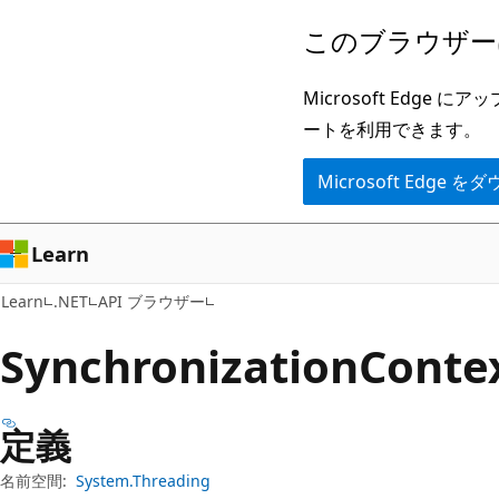
メ
ペ
このブラウザー
イ
ー
ン
ジ
Microsoft Ed
コ
内
ートを利用できます。
ン
ナ
Microsoft Edge
テ
ビ
ン
ゲ
ツ
ー
Learn
に
シ
Learn
.NET
API ブラウザー
ス
ョ
キ
ン
Synchronization
Cont
ッ
に
プ
ス
定義
キ
ッ
名前空間:
System.Threading