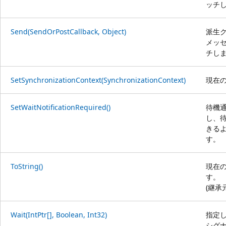
ッチ
Send(SendOrPostCallback, Object)
派生
メッ
チし
SetSynchronizationContext(SynchronizationContext)
現在
SetWaitNotificationRequired()
待機
し、
きる
す。
ToString()
現在
す。
(継承
Wait(IntPtr[], Boolean, Int32)
指定
シグ