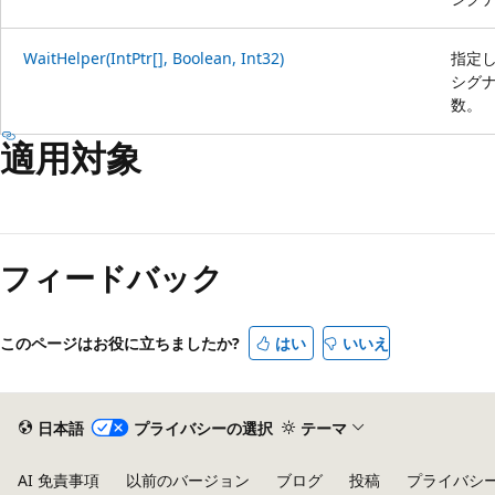
WaitHelper(IntPtr[], Boolean, Int32)
指定
シグ
数。
適用対象
フィードバック
このページはお役に立ちましたか?
はい
いいえ
日本語
プライバシーの選択
テーマ
AI 免責事項
以前のバージョン
ブログ
投稿
プライバシ