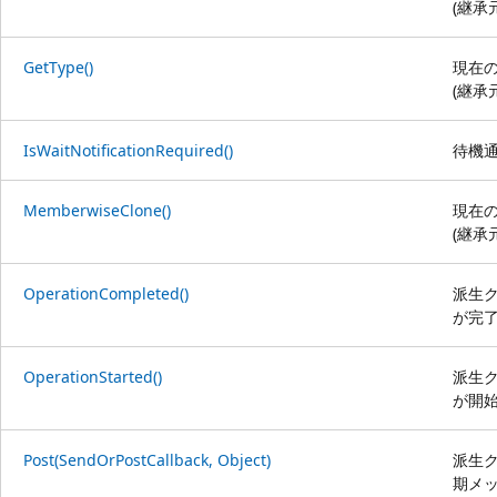
(継承
GetType()
現在
(継承
IsWaitNotificationRequired()
待機
MemberwiseClone()
現在
(継承
OperationCompleted()
派生
が完
OperationStarted()
派生
が開
Post(SendOrPostCallback, Object)
派生
期メ