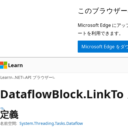
メ
ペ
このブラウザー
イ
ー
ン
ジ
Microsoft Ed
コ
内
ートを利用できます。
ン
ナ
Microsoft Edge
テ
ビ
ン
ゲ
ツ
ー
Learn
に
シ
Learn
.NET
API ブラウザー
ス
ョ
キ
ン
Dataflow
Block.
Link
T
ッ
に
プ
ス
定義
キ
ッ
名前空間:
System.Threading.Tasks.Dataflow