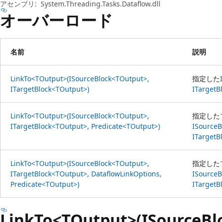
プ
アセンブリ:
System.Threading.Tasks.Dataflow.dll
オーバーロード
名前
説明
LinkTo<TOutput>(ISourceBlock<TOutput>,
指定した
ITargetBlock<TOutput>)
ITargetB
LinkTo<TOutput>(ISourceBlock<TOutput>,
指定した
ITargetBlock<TOutput>, Predicate<TOutput>)
ISource
ITargetB
LinkTo<TOutput>(ISourceBlock<TOutput>,
指定した
ITargetBlock<TOutput>, DataflowLinkOptions,
ISource
Predicate<TOutput>)
ITargetB
LinkTo<TOutput>(ISourceBl