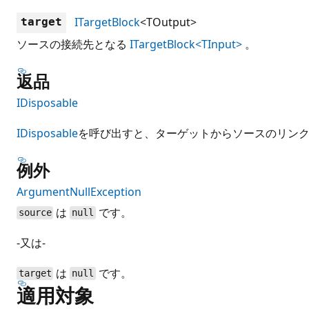
ITargetBlock
<TOutput>
target
ソースの接続先となる
ITargetBlock<TInput>
。
返品
IDisposable
IDisposable
を呼び出すと、ターゲットからソースのリン
例外
ArgumentNullException
は
です。
source
null
-又は-
は
です。
target
null
適用対象