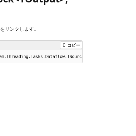
をリンクします。
コピー
em.Threading.Tasks.Dataflow.ISourceBlock<TOutput> source