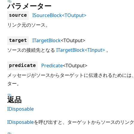
パラメーター
ISourceBlock<TOutput>
source
リンク元のソース。
ITargetBlock
<TOutput>
target
ソースの接続先となる
ITargetBlock<TInput>
。
Predicate
<TOutput>
predicate
メッセージがソースからターゲットに伝達されるためには
ター。
返品
IDisposable
IDisposable
を呼び出すと、ターゲットからソースのリン