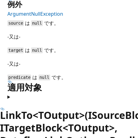
例外
ArgumentNullException
は
です。
source
null
-又は-
は
です。
target
null
-又は-
は
です。
predicate
null
適用対象
LinkTo<TOutput>(ISourceBl
ITargetBlock<TOutput>,