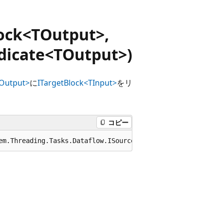
ock<TOutput>,
dicate<TOutput>)
TOutput>
に
ITargetBlock<TInput>
をリ
コピー
em.Threading.Tasks.Dataflow.ISourceBlock<TOutput> source