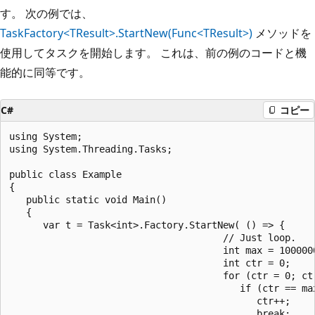
す。 次の例では、
TaskFactory<TResult>.StartNew(Func<TResult>)
メソッドを
使用してタスクを開始します。 これは、前の例のコードと機
能的に同等です。
C#
コピー
using System;

using System.Threading.Tasks;

public class Example

{

   public static void Main()

   {

      var t = Task<int>.Factory.StartNew( () => {

                                      // Just loop.

                                      int max = 1000000
                                      int ctr = 0;

                                      for (ctr = 0; ctr
                                         if (ctr == ma
                                            ctr++;

                                            break;
