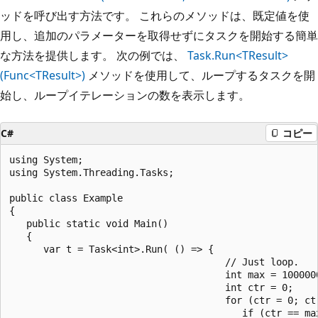
ッドを呼び出す方法です。 これらのメソッドは、既定値を使
用し、追加のパラメーターを取得せずにタスクを開始する簡単
な方法を提供します。 次の例では、
Task.Run<TResult>
(Func<TResult>)
メソッドを使用して、ループするタスクを開
始し、ループイテレーションの数を表示します。
C#
コピー
using System;

using System.Threading.Tasks;

public class Example

{

   public static void Main()

   {

      var t = Task<int>.Run( () => {

                                      // Just loop.

                                      int max = 1000000
                                      int ctr = 0;

                                      for (ctr = 0; ctr
                                         if (ctr == ma