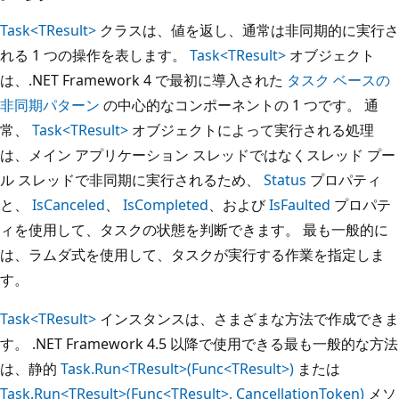
Task<TResult>
クラスは、値を返し、通常は非同期的に実行さ
れる 1 つの操作を表します。
Task<TResult>
オブジェクト
は、.NET Framework 4 で最初に導入された
タスク ベースの
非同期パターン
の中心的なコンポーネントの 1 つです。 通
常、
Task<TResult>
オブジェクトによって実行される処理
は、メイン アプリケーション スレッドではなくスレッド プー
ル スレッドで非同期に実行されるため、
Status
プロパティ
と、
IsCanceled
、
IsCompleted
、および
IsFaulted
プロパテ
ィを使用して、タスクの状態を判断できます。 最も一般的に
は、ラムダ式を使用して、タスクが実行する作業を指定しま
す。
Task<TResult>
インスタンスは、さまざまな方法で作成できま
す。 .NET Framework 4.5 以降で使用できる最も一般的な方法
は、静的
Task.Run<TResult>(Func<TResult>)
または
Task.Run<TResult>(Func<TResult>, CancellationToken)
メソ