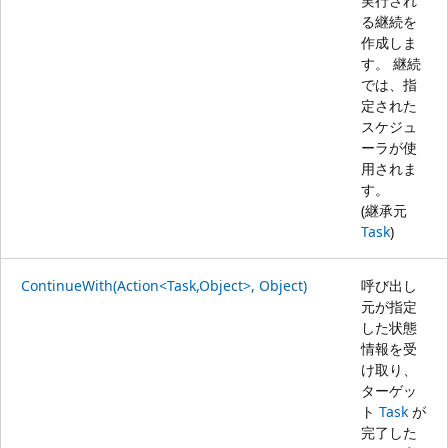
実行され
る継続を
作成しま
す。 継続
では、指
定された
スケジュ
ーラが使
用されま
す。
(継承元
Task
)
ContinueWith(Action<Task,Object>, Object)
呼び出し
元が指定
した状態
情報を受
け取り、
ターゲッ
ト
Task
が
完了した