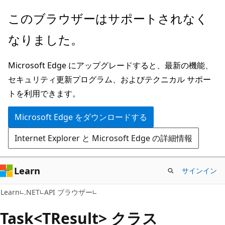
メ
ペ
このブラウザーはサポートされなく
イ
ー
なりました。
ン
ジ
コ
内
Microsoft Edge にアップグレードすると、最新の機能、
ン
ナ
セキュリティ更新プログラム、およびテクニカル サポー
テ
ビ
トを利用できます。
ン
ゲ
ツ
ー
Microsoft Edge をダウンロードする
に
シ
Internet Explorer と Microsoft Edge の詳細情報
ス
ョ
キ
ン
ッ
に
Learn
サインイン
プ
ス
C#
Learn
.NET
API ブラウザー
キ
ッ
Task<TResult> クラス