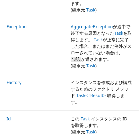
ます。
(継承元
Task
)
Exception
AggregateException
が途中で
終了する原因となった
Task
を取
得します。
Task
が正常に完了
した場合、またはまだ例外がス
ローされていない場合は、
が返されます。
null
(継承元
Task
)
Factory
インスタンスを作成および構成
するためのファクトリ メソッ
ド
Task<TResult>
取得しま
す。
Id
この
Task
インスタンスの ID
を取得します。
(継承元
Task
)