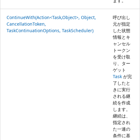
ます。
ContinueWith(Action<Task,Object>, Object,
呼び出し
CancellationToken,
元が指定
TaskContinuationOptions, TaskScheduler)
した状態
情報とキ
ャンセル
トークン
を受け取
り、ター
ゲット
Task
が完
了したと
きに実行
される継
続を作成
します。
継続は、
指定され
た一連の
条件に基