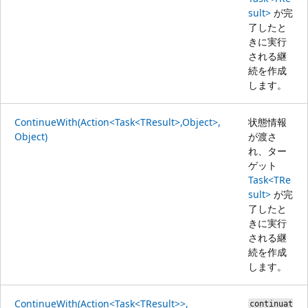
sult>
が完
了したと
きに実行
される継
続を作成
します。
ContinueWith(Action<Task<TResult>,Object>,
状態情報
Object)
が渡さ
れ、ター
ゲット
Task<TRe
sult>
が完
了したと
きに実行
される継
続を作成
します。
ContinueWith(Action<Task<TResult>>,
continuat