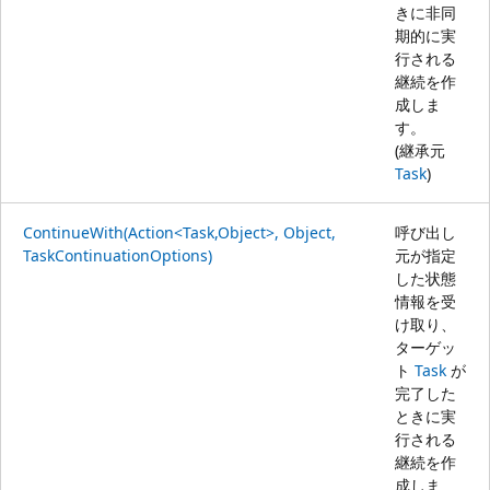
きに非同
期的に実
行される
継続を作
成しま
す。
(継承元
Task
)
ContinueWith(Action<Task,Object>, Object,
呼び出し
TaskContinuationOptions)
元が指定
した状態
情報を受
け取り、
ターゲッ
ト
Task
が
完了した
ときに実
行される
継続を作
成しま