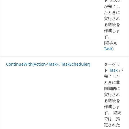
ト タスク
が完了し
たときに
実行され
る継続を
作成しま
す。
(継承元
Task
)
ContinueWith(Action<Task>, TaskScheduler)
ターゲッ
ト
Task
が
完了した
ときに非
同期的に
実行され
る継続を
作成しま
す。 継続
では、指
定された