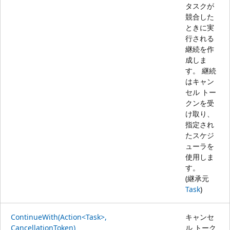
タスクが
競合した
ときに実
行される
継続を作
成しま
す。 継続
はキャン
セル トー
クンを受
け取り、
指定され
たスケジ
ューラを
使用しま
す。
(継承元
Task
)
ContinueWith(Action<Task>,
キャンセ
CancellationToken)
ル トーク