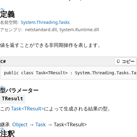
プ
定義
名前空間:
System.Threading.Tasks
アセンブリ:
netstandard.dll, System.Runtime.dll
値を返すことができる非同期操作を表します。
C#
コピー
public class Task<TResult> : System.Threading.Tasks.Ta
型パラメーター
TResult
この
Task<TResult>
によって生成される結果の型。
継承
Object
Task
Task<TResult>
注釈