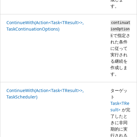
す。
ContinueWith(Action<Task<TResult>>,
continuat
TaskContinuationOptions)
ionOption
で指定さ
s
れた条件
に従って
実行され
る継続を
作成しま
す。
ContinueWith(Action<Task<TResult>>,
ターゲッ
TaskScheduler)
ト
Task<TRe
sult>
が完
了したと
きに非同
期的に実
行される