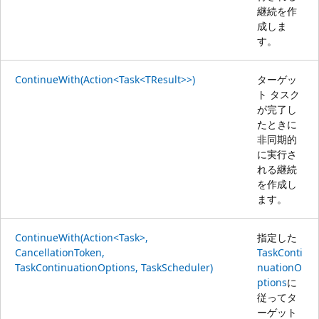
継続を作
成しま
す。
ContinueWith(Action<Task<TResult>>)
ターゲッ
ト タスク
が完了し
たときに
非同期的
に実行さ
れる継続
を作成し
ます。
ContinueWith(Action<Task>,
指定した
CancellationToken,
TaskConti
TaskContinuationOptions, TaskScheduler)
nuationO
ptions
に
従ってタ
ーゲット