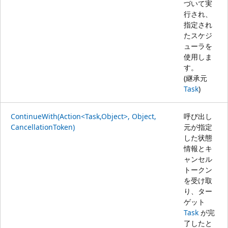
づいて実
行され、
指定され
たスケジ
ューラを
使用しま
す。
(継承元
Task
)
ContinueWith(Action<Task,Object>, Object,
呼び出し
CancellationToken)
元が指定
した状態
情報とキ
ャンセル
トークン
を受け取
り、ター
ゲット
Task
が完
了したと