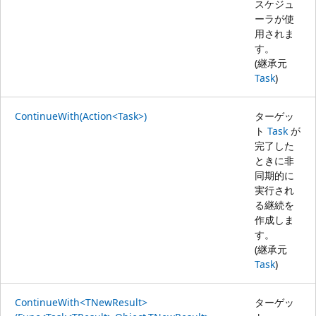
スケジュ
ーラが使
用されま
す。
(継承元
Task
)
ContinueWith(Action<Task>)
ターゲッ
ト
Task
が
完了した
ときに非
同期的に
実行され
る継続を
作成しま
す。
(継承元
Task
)
ContinueWith<TNewResult>
ターゲッ