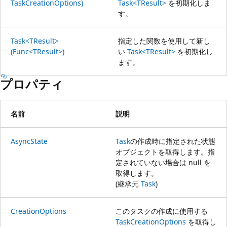
TaskCreationOptions)
Task<TResult>
を初期化しま
す。
Task<TResult>
指定した関数を使用して新し
(Func<TResult>)
い
Task<TResult>
を初期化し
ます。
プロパティ
名前
説明
AsyncState
Task
の作成時に指定された状態
オブジェクトを取得します。指
定されていない場合は null を
取得します。
(継承元
Task
)
CreationOptions
このタスクの作成に使用する
TaskCreationOptions
を取得し