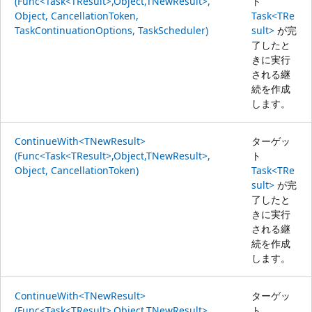
(Func<Task<TResult>,Object,TNewResult>,
ト
Object, CancellationToken,
Task<TRe
TaskContinuationOptions, TaskScheduler)
sult>
が完
了したと
きに実行
される継
続を作成
します。
ContinueWith<TNewResult>
ターゲッ
(Func<Task<TResult>,Object,TNewResult>,
ト
Object, CancellationToken)
Task<TRe
sult>
が完
了したと
きに実行
される継
続を作成
します。
ContinueWith<TNewResult>
ターゲッ
(Func<Task<TResult>,Object,TNewResult>,
ト