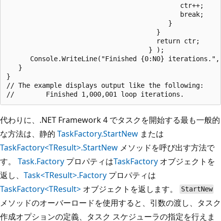
                                            ctr++;

                                            break;

                                         }

                                      }

                                      return ctr;

                                    } );

      Console.WriteLine("Finished {0:N0} iterations.", 
   }

}

// The example displays output like the following:

代わりに、.NET Framework 4 でタスクを開始する最も一般的
な方法は、静的
TaskFactory.StartNew
または
TaskFactory<TResult>.StartNew
メソッドを呼び出す方法で
す。
Task.Factory
プロパティは
TaskFactory
オブジェクトを
返し、
Task<TResult>.Factory
プロパティは
TaskFactory<TResult>
オブジェクトを返します。
StartNew
メソッドのオーバーロードを使用すると、引数の渡し、タスク
作成オプションの定義、タスク スケジューラの指定を行えま