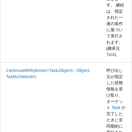
す。 継続
は、指定
された一
連の条件
に基づい
て実行さ
れます。
(継承元
Task
)
ContinueWith(Action<Task,Object>, Object,
呼び出し
TaskScheduler)
元が指定
した状態
情報を受
け取り、
ターゲッ
ト
Task
が
完了した
ときに非
同期的に