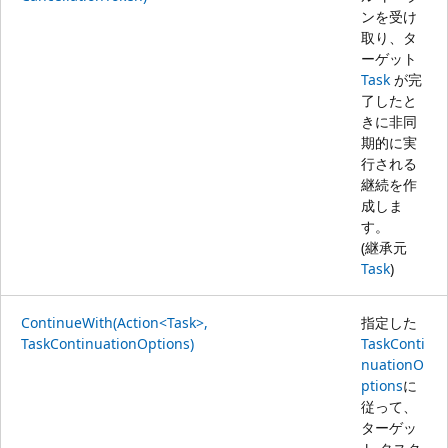
ンを受け
取り、タ
ーゲット
Task
が完
了したと
きに非同
期的に実
行される
継続を作
成しま
す。
(継承元
Task
)
ContinueWith(Action<Task>,
指定した
TaskContinuationOptions)
TaskConti
nuationO
ptions
に
従って、
ターゲッ