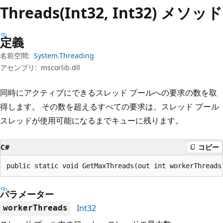
プ
Threads(Int32, Int32) メソッド
定義
名前空間:
System.Threading
アセンブリ:
mscorlib.dll
同時にアクティブにできるスレッド プールへの要求の数を取
得します。 その数を超えるすべての要求は、スレッド プール
スレッドが使用可能になるまでキューに残ります。
C#
コピー
public static void GetMaxThreads(out int workerThreads
パラメーター
Int32
workerThreads