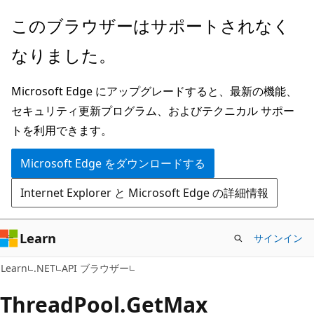
メ
ペ
このブラウザーはサポートされなく
イ
ー
なりました。
ン
ジ
コ
内
Microsoft Edge にアップグレードすると、最新の機能、
ン
ナ
セキュリティ更新プログラム、およびテクニカル サポー
テ
ビ
トを利用できます。
ン
ゲ
ツ
ー
Microsoft Edge をダウンロードする
に
シ
Internet Explorer と Microsoft Edge の詳細情報
ス
ョ
キ
ン
ッ
に
Learn
サインイン
プ
ス
C#
Learn
.NET
API ブラウザー
キ
ッ
Thread
Pool.
Get
Max