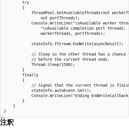
        try

        {

            ThreadPool.GetAvailableThreads(out workerTh
                out portThreads);

            Console.WriteLine("\nAvailable worker threa
                "\nAvailable completion port threads: {
                workerThreads, portThreads);

            stateInfo.fStream.EndWrite(asyncResult);

            // Sleep so the other thread has a chance t
            // before the current thread ends.

            Thread.Sleep(1500);

        }

        finally

        {

            // Signal that the current thread is finish
            stateInfo.autoEvent.Set();

            Console.WriteLine("Ending EndWriteCallback.
        }

    }

注釈