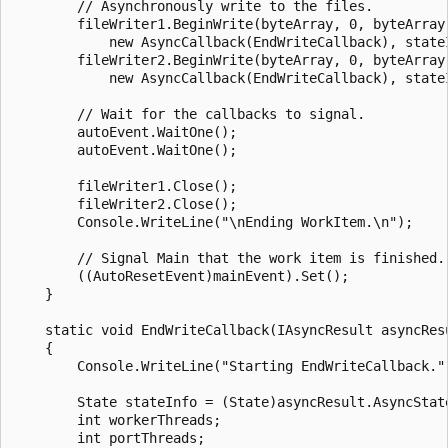
        // Asynchronously write to the files.

        fileWriter1.BeginWrite(byteArray, 0, byteArray.
            new AsyncCallback(EndWriteCallback), stateI
        fileWriter2.BeginWrite(byteArray, 0, byteArray.
            new AsyncCallback(EndWriteCallback), stateI
        // Wait for the callbacks to signal.

        autoEvent.WaitOne();

        autoEvent.WaitOne();

        fileWriter1.Close();

        fileWriter2.Close();

        Console.WriteLine("\nEnding WorkItem.\n");

        // Signal Main that the work item is finished.

        ((AutoResetEvent)mainEvent).Set();

    }

    static void EndWriteCallback(IAsyncResult asyncResu
    {

        Console.WriteLine("Starting EndWriteCallback.")
        State stateInfo = (State)asyncResult.AsyncState
        int workerThreads;

        int portThreads;
