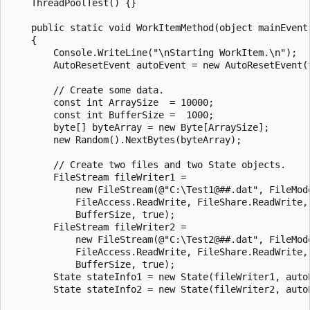
    ThreadPoolTest() {}

    public static void WorkItemMethod(object mainEvent)
    {

        Console.WriteLine("\nStarting WorkItem.\n");

        AutoResetEvent autoEvent = new AutoResetEvent(f
        // Create some data.

        const int ArraySize  = 10000;

        const int BufferSize =  1000;

        byte[] byteArray = new Byte[ArraySize];

        new Random().NextBytes(byteArray);

        // Create two files and two State objects. 

        FileStream fileWriter1 = 

            new FileStream(@"C:\Test1@##.dat", FileMode
            FileAccess.ReadWrite, FileShare.ReadWrite, 
            BufferSize, true);

        FileStream fileWriter2 = 

            new FileStream(@"C:\Test2@##.dat", FileMode
            FileAccess.ReadWrite, FileShare.ReadWrite, 
            BufferSize, true);

        State stateInfo1 = new State(fileWriter1, autoE
        State stateInfo2 = new State(fileWriter2, autoE