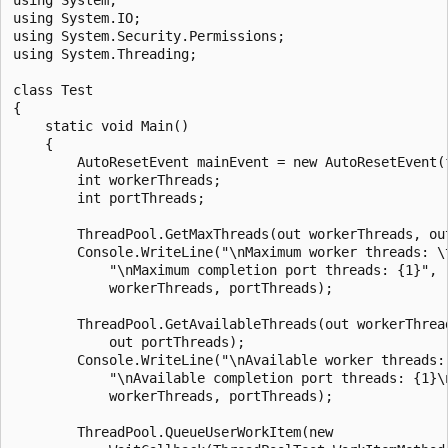
using System.IO;

using System.Security.Permissions;

using System.Threading;

class Test

{

    static void Main()

    {

        AutoResetEvent mainEvent = new AutoResetEvent(f
        int workerThreads;

        int portThreads;

        ThreadPool.GetMaxThreads(out workerThreads, out
        Console.WriteLine("\nMaximum worker threads: \t
            "\nMaximum completion port threads: {1}",

            workerThreads, portThreads);

        ThreadPool.GetAvailableThreads(out workerThread
            out portThreads);

        Console.WriteLine("\nAvailable worker threads: 
            "\nAvailable completion port threads: {1}\n
            workerThreads, portThreads);

        ThreadPool.QueueUserWorkItem(new 
