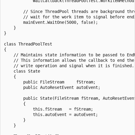
            WaitCallback(ThreadPoolTest.WorkItemMethod)
        // Since ThreadPool threads are background thre
        // wait for the work item to signal before endi
        mainEvent.WaitOne(5000, false);

    }

}

class ThreadPoolTest

{

    // Maintains state information to be passed to EndW
    // This information allows the callback to end the 
    // write operation and signal when it is finished.

    class State

    {

        public FileStream     fStream;

        public AutoResetEvent autoEvent;

        public State(FileStream fStream, AutoResetEvent
        {

            this.fStream   = fStream;

            this.autoEvent = autoEvent;

        }

    }
