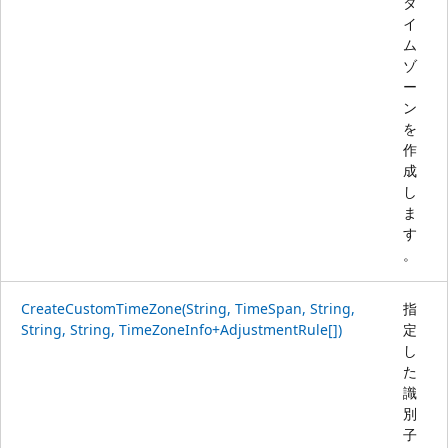
タ
イ
ム
ゾ
ー
ン
を
作
成
し
ま
す
。
CreateCustomTimeZone(String, TimeSpan, String,
指
String, String, TimeZoneInfo+AdjustmentRule[])
定
し
た
識
別
子