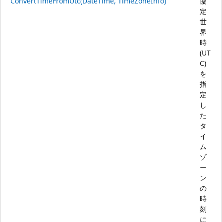
ConvertTimeFromUtc(DateTime, TimeZoneInfo)
協
定
世
界
時
(UT
C)
を
指
定
し
た
タ
イ
ム
ゾ
ー
ン
の
時
刻
に