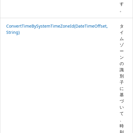
す
。
ConvertTimeBySystemTimeZoneId(DateTimeOffset,
タ
String)
イ
ム
ゾ
ー
ン
の
識
別
子
に
基
づ
い
て
、
時
刻