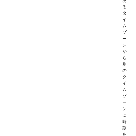
あ
る
タ
イ
ム
ゾ
ー
ン
か
ら
別
の
タ
イ
ム
ゾ
ー
ン
に
時
刻
を