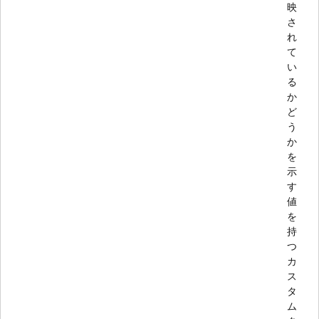
映
さ
れ
て
い
る
か
ど
う
か
を
示
す
値
を
持
つ
カ
ス
タ
ム