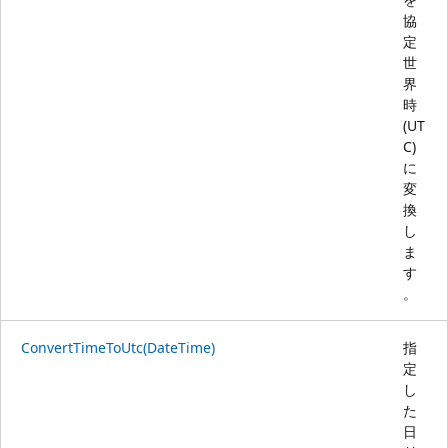
協
定
世
界
時
(UT
C)
に
変
換
し
ま
す
。
ConvertTimeToUtc(DateTime)
指
定
し
た
日