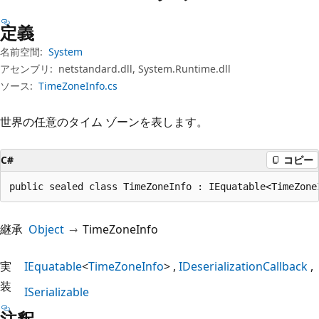
プ
定義
名前空間:
System
アセンブリ:
netstandard.dll, System.Runtime.dll
ソース:
TimeZoneInfo.cs
世界の任意のタイム ゾーンを表します。
C#
コピー
public sealed class TimeZoneInfo : IEquatable<TimeZone
継承
Object
TimeZoneInfo
実
IEquatable
<
TimeZoneInfo
>
IDeserializationCallback
装
ISerializable
注釈