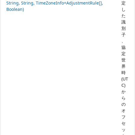
String, String, TimeZoneInfo+AdjustmentRule[],
定
Boolean)
し
た
識
別
子
、
協
定
世
界
時
(UT
C)
か
ら
の
オ
フ
セ
ッ