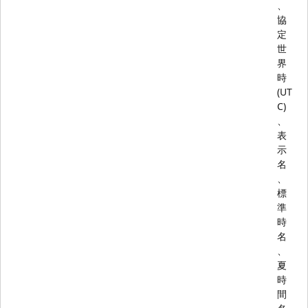
、
協
定
世
界
時
(UT
C)
、
表
示
名
、
標
準
時
名
、
夏
時
間