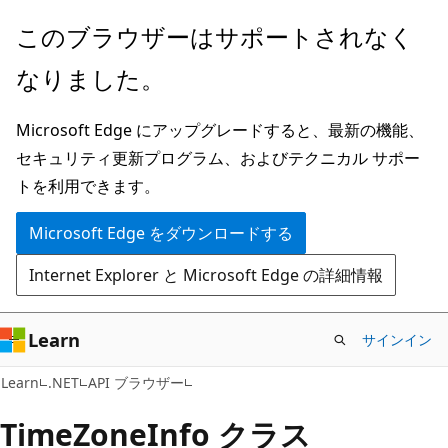
メ
ペ
このブラウザーはサポートされなく
イ
ー
なりました。
ン
ジ
コ
内
Microsoft Edge にアップグレードすると、最新の機能、
ン
ナ
セキュリティ更新プログラム、およびテクニカル サポー
テ
ビ
トを利用できます。
ン
ゲ
ツ
ー
Microsoft Edge をダウンロードする
に
シ
Internet Explorer と Microsoft Edge の詳細情報
ス
ョ
キ
ン
ッ
に
Learn
サインイン
プ
ス
C#
Learn
.NET
API ブラウザー
キ
ッ
Time
Zone
Info クラス