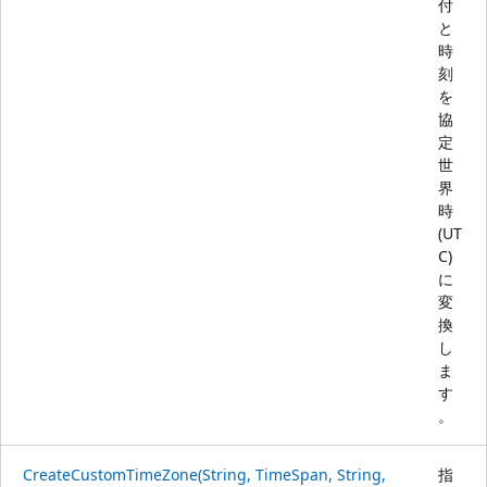
付
と
時
刻
を
協
定
世
界
時
(UT
C)
に
変
換
し
ま
す
。
CreateCustomTimeZone(String, TimeSpan, String,
指