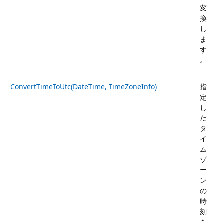
変
換
し
ま
す
。
ConvertTimeToUtc(DateTime, TimeZoneInfo)
指
定
し
た
タ
イ
ム
ゾ
ー
ン
の
時
刻
を