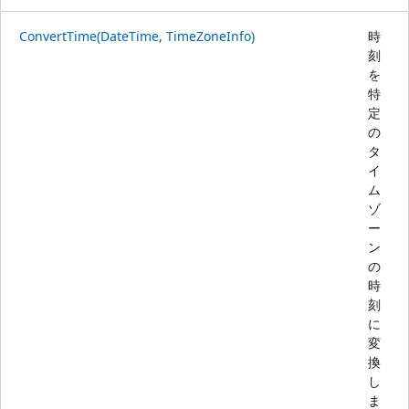
ConvertTime(DateTime, TimeZoneInfo)
時
刻
を
特
定
の
タ
イ
ム
ゾ
ー
ン
の
時
刻
に
変
換
し
ま