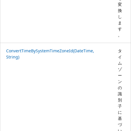
変
換
し
ま
す
。
ConvertTimeBySystemTimeZoneId(DateTime,
タ
String)
イ
ム
ゾ
ー
ン
の
識
別
子
に
基
づ
い