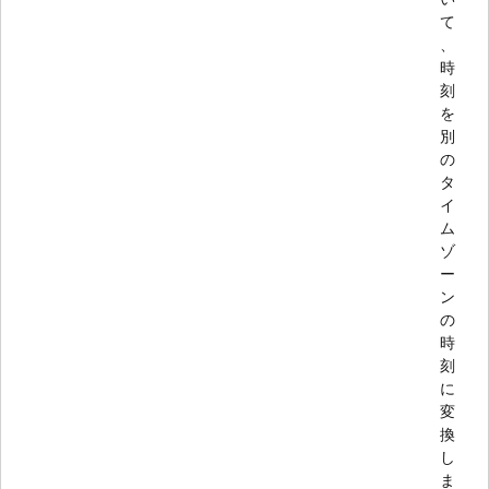
て
、
時
刻
を
別
の
タ
イ
ム
ゾ
ー
ン
の
時
刻
に
変
換
し
ま