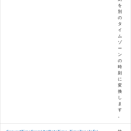
を
別
の
タ
イ
ム
ゾ
ー
ン
の
時
刻
に
変
換
し
ま
す
。