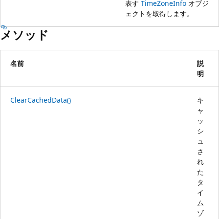
表す
TimeZoneInfo
オブジ
ェクトを取得します。
メソッド
名前
説
明
ClearCachedData()
キ
ャ
ッ
シ
ュ
さ
れ
た
タ
イ
ム
ゾ