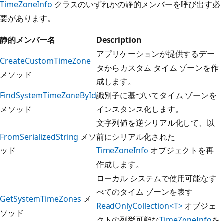
TimeZoneInfo
クラスのいずれかの静的メンバーを呼び出す必
要があります。
静的メンバー名
Description
アプリケーションが提供するデー
CreateCustomTimeZone
タからカスタム タイム ゾーンを作
メソッド
成します。
FindSystemTimeZoneById
識別子に基づいてタイム ゾーンを
メソッド
インスタンス化します。
文字列値を逆シリアル化して、以
FromSerializedString
メソ
前にシリアル化された
ッド
TimeZoneInfo
オブジェクトを再
作成します。
ローカル システムで使用可能なす
べてのタイム ゾーンを表す
GetSystemTimeZones
メ
ReadOnlyCollection<T>
オブジェ
ソッド
クトの列挙可能な
TimeZoneInfo
を