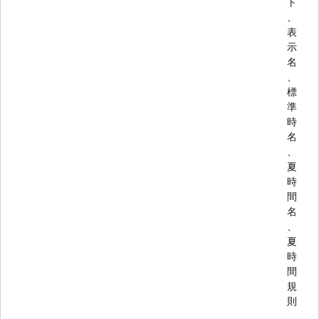
ト
、
表
示
名
、
標
準
時
名
、
夏
時
間
名
、
夏
時
間
規
則
、