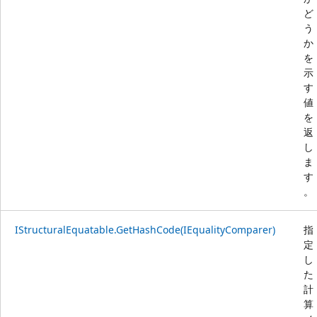
ど
う
か
を
示
す
値
を
返
し
ま
す
。
IStructuralEquatable.GetHashCode(IEqualityComparer)
指
定
し
た
計
算