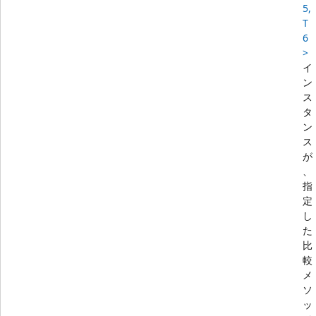
5,
T
6
>
イ
ン
ス
タ
ン
ス
が
、
指
定
し
た
比
較
メ
ソ
ッ