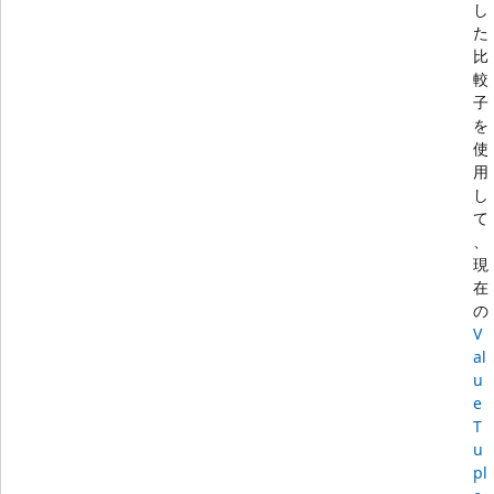
し
た
比
較
子
を
使
用
し
て
、
現
在
の
V
al
u
e
T
u
pl