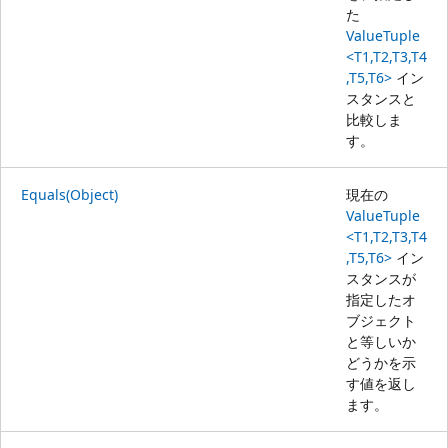
た
ValueTuple
<T1,T2,T3,T4
,T5,T6>
イン
スタンスと
比較しま
す。
Equals(Object)
現在の
ValueTuple
<T1,T2,T3,T4
,T5,T6>
イン
スタンスが
指定したオ
ブジェクト
と等しいか
どうかを示
す値を返し
ます。