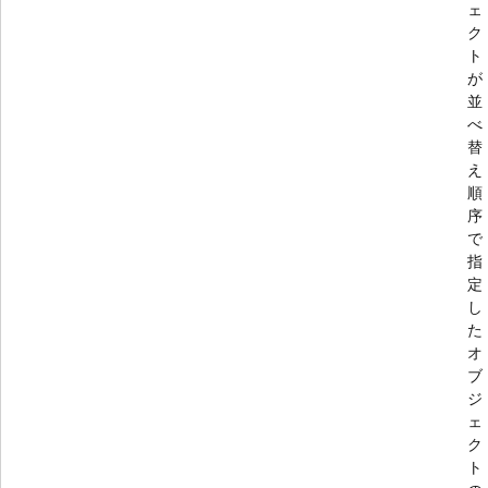
ェ
ク
ト
が
並
べ
替
え
順
序
で
指
定
し
た
オ
ブ
ジ
ェ
ク
ト