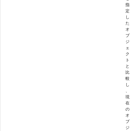
指
定
し
た
オ
ブ
ジ
ェ
ク
ト
と
比
較
し
、
現
在
の
オ
ブ
ジ