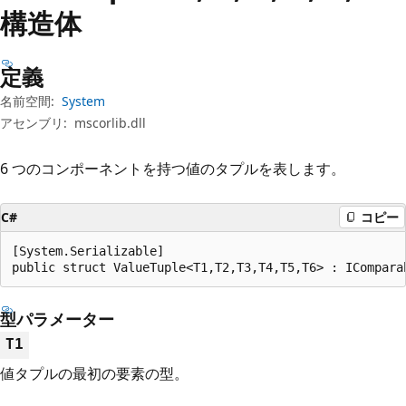
プ
構造体
定義
名前空間:
System
アセンブリ:
mscorlib.dll
6 つのコンポーネントを持つ値のタプルを表します。
C#
コピー
[System.Serializable]

public struct ValueTuple<T1,T2,T3,T4,T5,T6> : ICompara
型パラメーター
T1
値タプルの最初の要素の型。