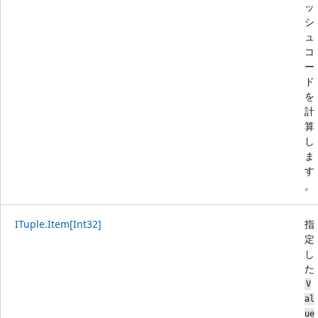
ッ
シ
ュ
コ
ー
ド
を
計
算
し
ま
す
。
ITuple.Item[Int32]
指
定
し
た
V
al
ue