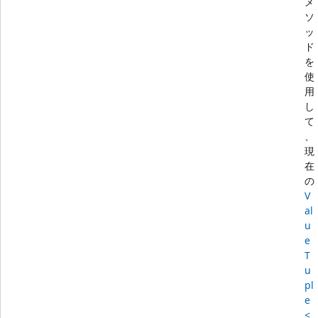
メ
ソ
ッ
ド
を
使
用
し
て
、
現
在
の
V
al
u
e
T
u
pl
e
<