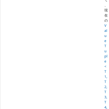
、
現
在
の
V
al
u
e
T
u
pl
e
<
T
1,
T
2,
T
3,
T
4,