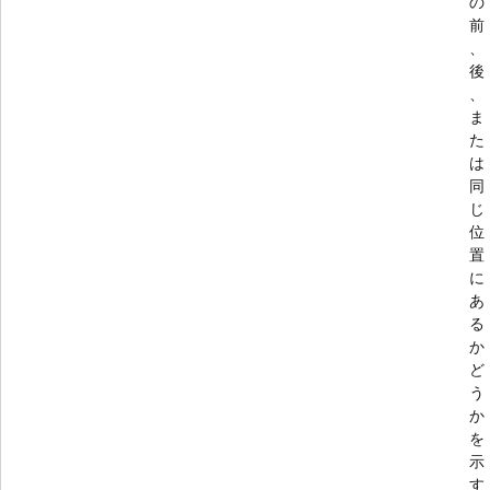
の
前
、
後
、
ま
た
は
同
じ
位
置
に
あ
る
か
ど
う
か
を
示
す