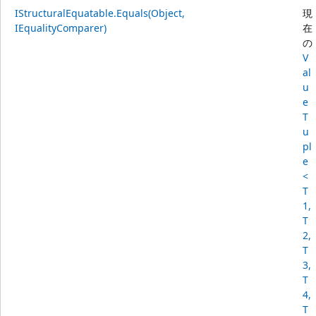
IStructuralEquatable.Equals(Object,
現
IEqualityComparer)
在
の
V
al
u
e
T
u
pl
e
<
T
1,
T
2,
T
3,
T
4,
T