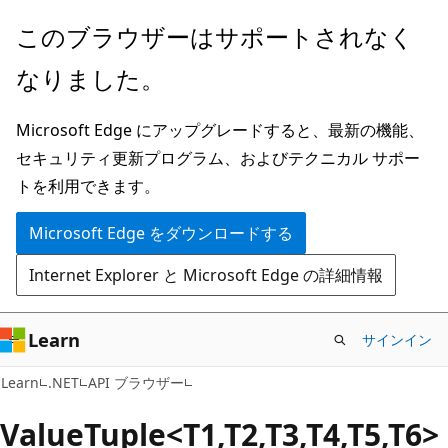
メ
ペ
このブラウザーはサポートされなく
イ
ー
なりました。
ン
ジ
コ
内
Microsoft Edge にアップグレードすると、最新の機能、
ン
ナ
セキュリティ更新プログラム、およびテクニカル サポー
テ
ビ
トを利用できます。
ン
ゲ
ツ
ー
Microsoft Edge をダウンロードする
に
シ
Internet Explorer と Microsoft Edge の詳細情報
ス
ョ
キ
ン
ッ
に
Learn
サインイン
プ
ス
C#
Learn
.NET
API ブラウザー
キ
ッ
Value
Tuple<T1,T2,T3,T4,T5,T6>