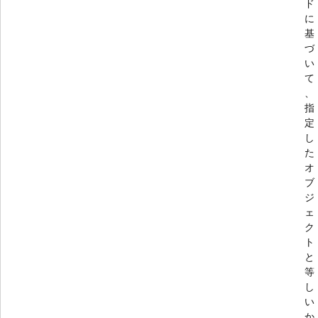
ド
に
基
づ
い
て
、
指
定
し
た
オ
ブ
ジ
ェ
ク
ト
と
等
し
い
か