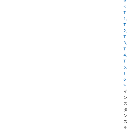
e
<
T
1,
T
2,
T
3,
T
4,
T
5,
T
6
>
イ
ン
ス
タ
ン
ス
を