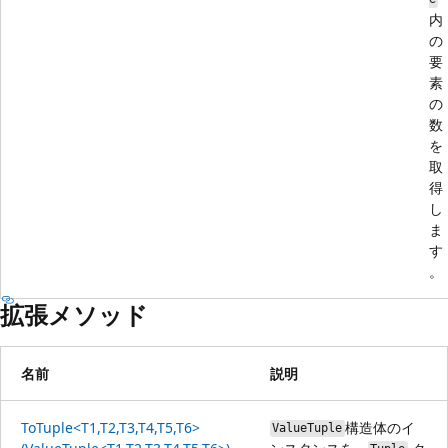
内
の
要
素
の
数
を
取
得
し
ま
す
。
拡張メソッド
名前
説明
ToTuple<T1,T2,T3,T4,T5,T6>
構造体のイ
ValueTuple