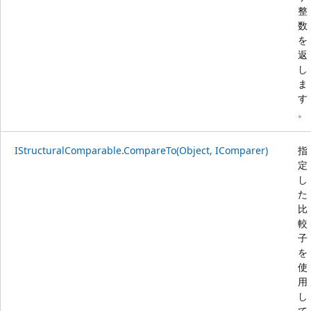
整
数
を
返
し
ま
す
。
IStructuralComparable.CompareTo(Object, IComparer)
指
定
し
た
比
較
子
を
使
用
し
て