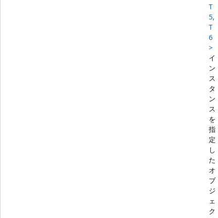
T
5,
T
6
>
イ
ン
ス
タ
ン
ス
を
指
定
し
た
オ
ブ
ジ
ェ
ク