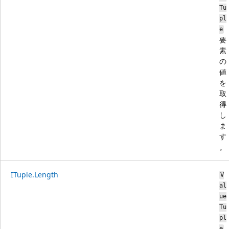
Tu
pl
e
要
素
の
値
を
取
得
し
ま
す
。
ITuple.Length
V
al
ue
Tu
pl
e