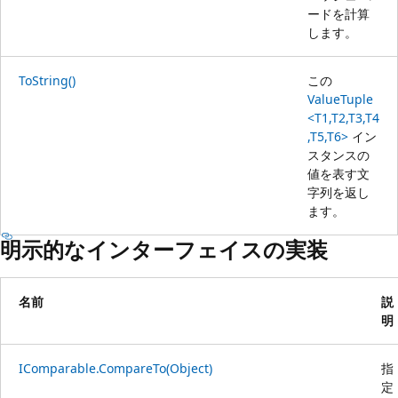
ードを計算
します。
ToString()
この
ValueTuple
<T1,T2,T3,T4
,T5,T6>
イン
スタンスの
値を表す文
字列を返し
ます。
明示的なインターフェイスの実装
名前
説
明
IComparable.CompareTo(Object)
指
定