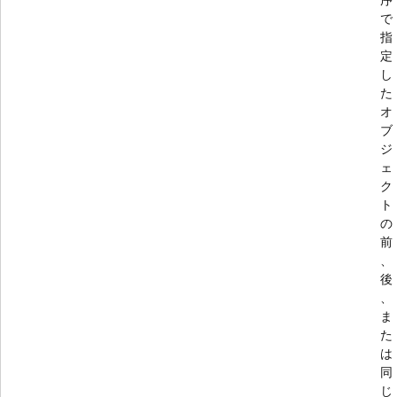
で
指
定
し
た
オ
ブ
ジ
ェ
ク
ト
の
前
、
後
、
ま
た
は
同
じ