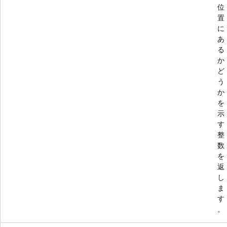
位
置
に
あ
る
か
ど
う
か
を
示
す
整
数
を
返
し
ま
す
。