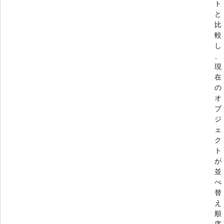
ト
と
比
較
し
、
現
在
の
オ
ブ
ジ
ェ
ク
ト
が
並
べ
替
え
順
序