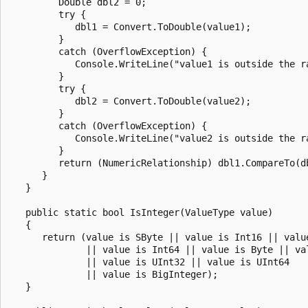
         Double dbl2 = 0;

         try {

            dbl1 = Convert.ToDouble(value1);

         }

         catch (OverflowException) {

            Console.WriteLine("value1 is outside the ra
         }

         try {

            dbl2 = Convert.ToDouble(value2);

         }

         catch (OverflowException) {

            Console.WriteLine("value2 is outside the ra
         }

         return (NumericRelationship) dbl1.CompareTo(db
      }

   }

   public static bool IsInteger(ValueType value)

   {         

      return (value is SByte || value is Int16 || value
              || value is Int64 || value is Byte || val
              || value is UInt32 || value is UInt64 

              || value is BigInteger); 

   }
