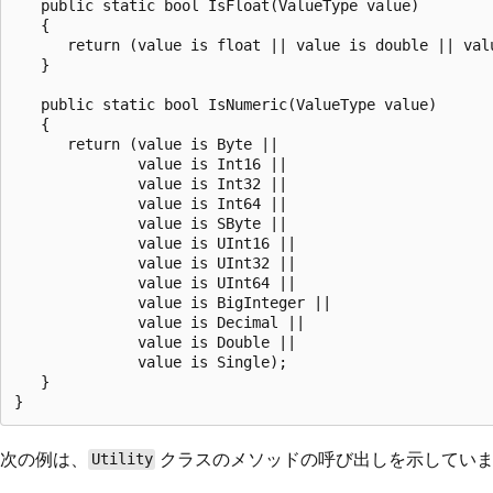
   public static bool IsFloat(ValueType value) 

   {         

      return (value is float || value is double || valu
   }

   public static bool IsNumeric(ValueType value)

   {

      return (value is Byte ||

              value is Int16 ||

              value is Int32 ||

              value is Int64 ||

              value is SByte ||

              value is UInt16 ||

              value is UInt32 ||

              value is UInt64 ||

              value is BigInteger ||

              value is Decimal ||

              value is Double ||

              value is Single);

   }

次の例は、
クラスのメソッドの呼び出しを示してい
Utility