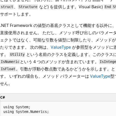
、
など) を提供します。Visual Basic)
struct
Structure
End S
サポートします。
.NET Framework の値型の基底クラスとして機能する以外に
直接使用されません。 ただし、メソッド呼び出しのパラメー
ェクトではなく、可能な引数を値型に制限したり、メソッドが
たりできます。 次の例は、
ValueType
が参照型をメソッドに
す。
という名前のクラスを定義します。このクラス
Utility
という 4 つのメソッドが含まれています。
IsNumeric
IsInteg
。引数が浮動小数点数であるかどうかを示します。
IsFloat
す。 いずれの場合も、メソッド パラメーターは
ValueType
型
せん。
C#
using System;

using System.Numerics;
