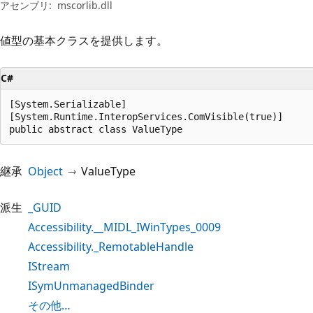
プ
アセンブリ:
mscorlib.dll
値型の基本クラスを提供します。
C#
[System.Serializable]

[System.Runtime.InteropServices.ComVisible(true)]

public abstract class ValueType
継承
Object
ValueType
派生
_GUID
Accessibility.__MIDL_IWinTypes_0009
Accessibility._RemotableHandle
IStream
ISymUnmanagedBinder
その他…