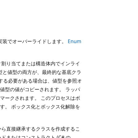
実装でオーバーライドします。
Enum
ク割り当てまたは構造体内でインライ
照型と値型の両方が、最終的な基底クラ
する必要がある場合は、値型を参照オ
値型の値がコピーされます。 ラッパ
マークされます。 このプロセスはボ
す。 ボックス化とボックス化解除を
から直接継承するクラスを作成するこ
またはコンストラクト (C# の