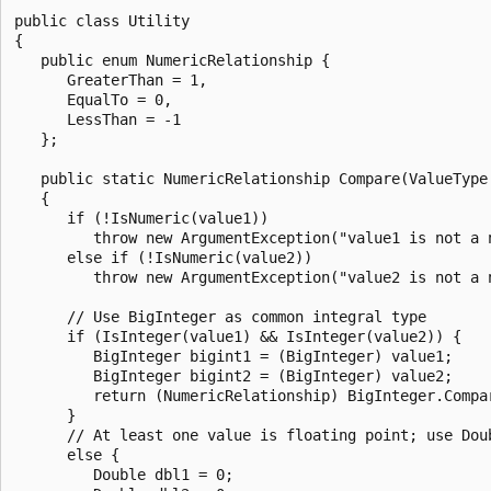
public class Utility

{

   public enum NumericRelationship {

      GreaterThan = 1, 

      EqualTo = 0,

      LessThan = -1

   };

   public static NumericRelationship Compare(ValueType 
   {

      if (!IsNumeric(value1)) 

         throw new ArgumentException("value1 is not a n
      else if (!IsNumeric(value2))

         throw new ArgumentException("value2 is not a n
      // Use BigInteger as common integral type

      if (IsInteger(value1) && IsInteger(value2)) {

         BigInteger bigint1 = (BigInteger) value1;

         BigInteger bigint2 = (BigInteger) value2;

         return (NumericRelationship) BigInteger.Compar
      }

      // At least one value is floating point; use Doub
      else {

         Double dbl1 = 0;
