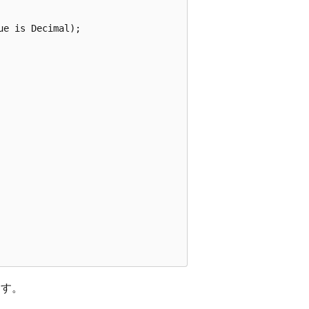
e is Decimal);

ます。