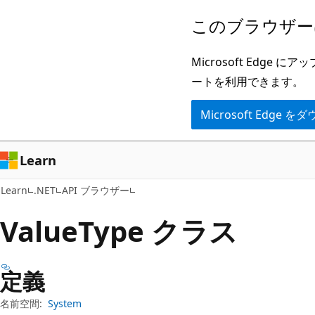
メ
ペ
このブラウザー
イ
ー
ン
ジ
Microsoft Ed
コ
内
ートを利用できます。
ン
ナ
Microsoft Edge
テ
ビ
ン
ゲ
ツ
ー
Learn
に
シ
Learn
.NET
API ブラウザー
ス
ョ
キ
ン
Value
Type クラス
ッ
に
プ
ス
定義
キ
ッ
名前空間:
System