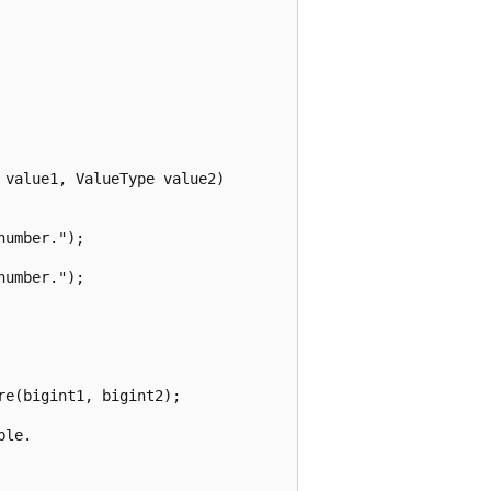
value1, ValueType value2)

umber.");

umber.");

e(bigint1, bigint2);

le.
