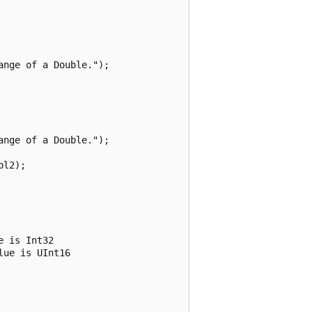
nge of a Double.");

nge of a Double.");

l2);

 is Int32 

ue is UInt16  
