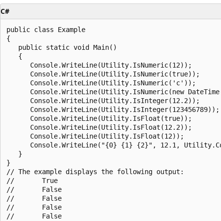
C#
public class Example

{

   public static void Main()

   {

      Console.WriteLine(Utility.IsNumeric(12));

      Console.WriteLine(Utility.IsNumeric(true));

      Console.WriteLine(Utility.IsNumeric('c'));

      Console.WriteLine(Utility.IsNumeric(new DateTime(
      Console.WriteLine(Utility.IsInteger(12.2));

      Console.WriteLine(Utility.IsInteger(123456789));

      Console.WriteLine(Utility.IsFloat(true));

      Console.WriteLine(Utility.IsFloat(12.2));

      Console.WriteLine(Utility.IsFloat(12));

      Console.WriteLine("{0} {1} {2}", 12.1, Utility.Co
   }

}

// The example displays the following output:

//       True

//       False

//       False

//       False

//       False
