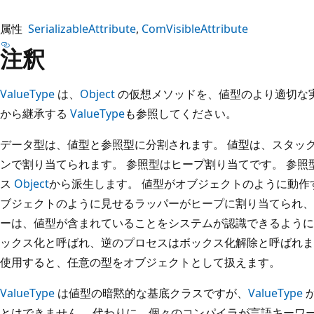
属性
SerializableAttribute
ComVisibleAttribute
注釈
ValueType
は、
Object
の仮想メソッドを、値型のより適切な
から継承する
ValueType
も参照してください。
データ型は、値型と参照型に分割されます。 値型は、スタッ
ンで割り当てられます。 参照型はヒープ割り当てです。 参
ス
Object
から派生します。 値型がオブジェクトのように動作
ブジェクトのように見せるラッパーがヒープに割り当てられ、
ーは、値型が含まれていることをシステムが認識できるように
ックス化と呼ばれ、逆のプロセスはボックス化解除と呼ばれま
使用すると、任意の型をオブジェクトとして扱えます。
ValueType
は値型の暗黙的な基底クラスですが、
ValueType
とはできません。 代わりに、個々のコンパイラが言語キーワード