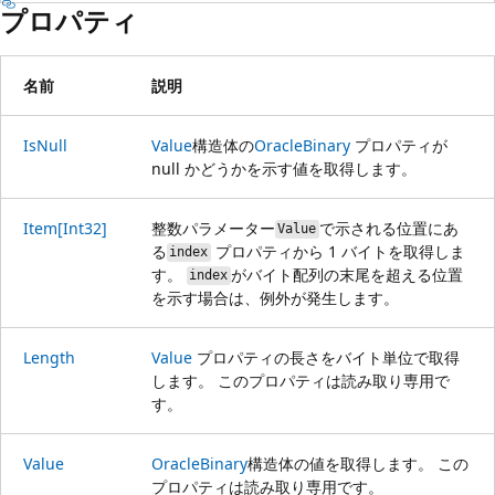
プロパティ
名前
説明
IsNull
Value
構造体の
OracleBinary
プロパティが
null かどうかを示す値を取得します。
Item[Int32]
整数パラメーター
で示される位置にあ
Value
る
プロパティから 1 バイトを取得しま
index
す。
がバイト配列の末尾を超える位置
index
を示す場合は、例外が発生します。
Length
Value
プロパティの長さをバイト単位で取得
します。 このプロパティは読み取り専用で
す。
Value
OracleBinary
構造体の値を取得します。 この
プロパティは読み取り専用です。