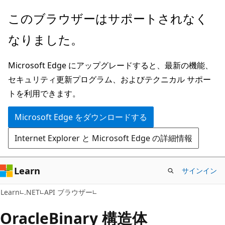
メ
ペ
このブラウザーはサポートされなく
イ
ー
なりました。
ン
ジ
コ
内
Microsoft Edge にアップグレードすると、最新の機能、
ン
ナ
セキュリティ更新プログラム、およびテクニカル サポー
テ
ビ
トを利用できます。
ン
ゲ
ツ
ー
Microsoft Edge をダウンロードする
に
シ
Internet Explorer と Microsoft Edge の詳細情報
ス
ョ
キ
ン
ッ
に
Learn
サインイン
プ
ス
C#
Learn
.NET
API ブラウザー
キ
ッ
Oracle
Binary 構造体