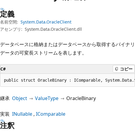
プ
定義
名前空間:
System.Data.OracleClient
アセンブリ:
System.Data.OracleClient.dll
データベースに格納またはデータベースから取得するバイナリ
データの可変長ストリームを表します。
C#
コピー
public struct OracleBinary : IComparable, System.Data.
継承
Object
ValueType
OracleBinary
実装
INullable
IComparable
注釈