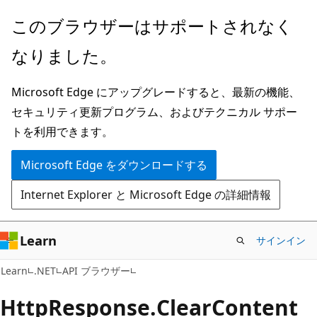
メ
ペ
このブラウザーはサポートされなく
イ
ー
なりました。
ン
ジ
コ
内
Microsoft Edge にアップグレードすると、最新の機能、
ン
ナ
セキュリティ更新プログラム、およびテクニカル サポー
テ
ビ
トを利用できます。
ン
ゲ
ツ
ー
Microsoft Edge をダウンロードする
に
シ
Internet Explorer と Microsoft Edge の詳細情報
ス
ョ
キ
ン
ッ
に
Learn
サインイン
プ
ス
C#
Learn
.NET
API ブラウザー
キ
ッ
Http
Response.
Clear
Content