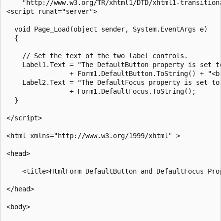
    "http://www.w3.org/TR/xhtml1/DTD/xhtml1-transitiona
<script runat="server">     

  void Page_Load(object sender, System.EventArgs e)

  {

    // Set the text of the two label controls.

    Label1.Text = "The DefaultButton property is set to
                + Form1.DefaultButton.ToString() + "<br
    Label2.Text = "The DefaultFocus property is set to 
                + Form1.DefaultFocus.ToString();

  }

</script>

<html xmlns="http://www.w3.org/1999/xhtml" >

<head>

    <title>HtmlForm DefaultButton and DefaultFocus Prop
</head>

<body>
