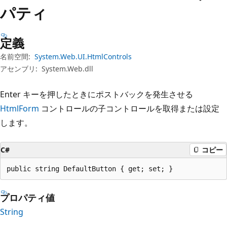
プ
パティ
定義
名前空間:
System.Web.UI.HtmlControls
アセンブリ:
System.Web.dll
Enter キーを押したときにポストバックを発生させる
HtmlForm
コントロールの子コントロールを取得または設定
します。
C#
コピー
public string DefaultButton { get; set; }
プロパティ値
String