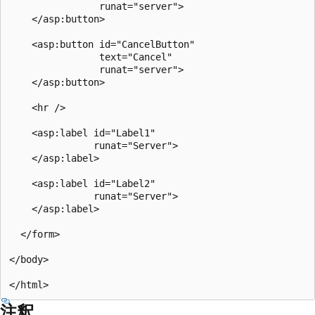
                runat="server">

    </asp:button>

    <asp:button id="CancelButton" 

                text="Cancel"

                runat="server">

    </asp:button>

    <hr />

    <asp:label id="Label1"

               runat="Server">

    </asp:label>

    <asp:label id="Label2"

               runat="Server">

    </asp:label>

  </form>

</body>

注釈