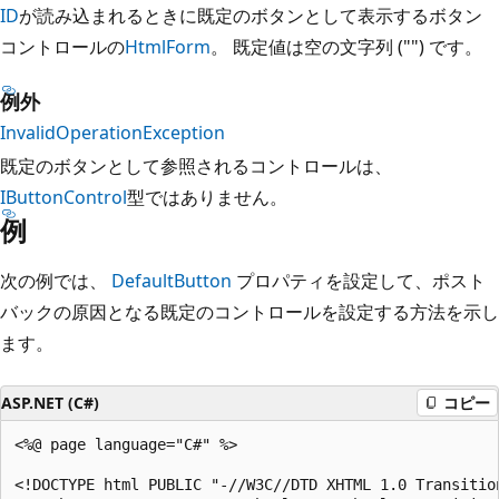
ID
が読み込まれるときに既定のボタンとして表示するボタン
コントロールの
HtmlForm
。 既定値は空の文字列 ("") です。
例外
InvalidOperationException
既定のボタンとして参照されるコントロールは、
IButtonControl
型ではありません。
例
次の例では、
DefaultButton
プロパティを設定して、ポスト
バックの原因となる既定のコントロールを設定する方法を示し
ます。
ASP.NET (C#)
コピー
<%@ page language="C#" %>

<!DOCTYPE html PUBLIC "-//W3C//DTD XHTML 1.0 Transition