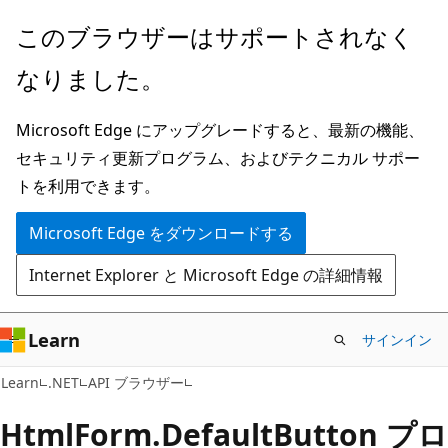
メ
ペ
このブラウザーはサポートされなく
イ
ー
なりました。
ン
ジ
コ
内
Microsoft Edge にアップグレードすると、最新の機能、
ン
ナ
セキュリティ更新プログラム、およびテクニカル サポー
テ
ビ
トを利用できます。
ン
ゲ
ツ
ー
Microsoft Edge をダウンロードする
に
シ
Internet Explorer と Microsoft Edge の詳細情報
ス
ョ
キ
ン
ッ
に
Learn
サインイン
プ
ス
C#
Learn
.NET
API ブラウザー
キ
ッ
Html
Form.
Default
Button プロ