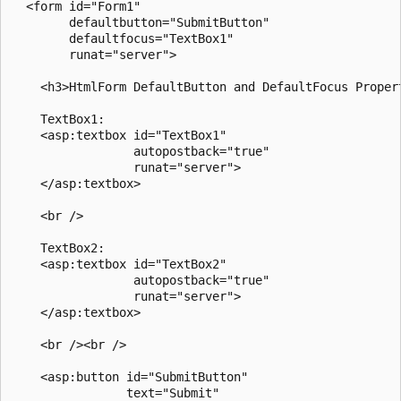
  <form id="Form1"

        defaultbutton="SubmitButton"

        defaultfocus="TextBox1"

        runat="server">

    <h3>HtmlForm DefaultButton and DefaultFocus Propert
    TextBox1:

    <asp:textbox id="TextBox1"

                 autopostback="true" 

                 runat="server">

    </asp:textbox>

    <br />

    TextBox2:

    <asp:textbox id="TextBox2"

                 autopostback="true" 

                 runat="server">

    </asp:textbox>

    <br /><br />

    <asp:button id="SubmitButton"

                text="Submit" 
