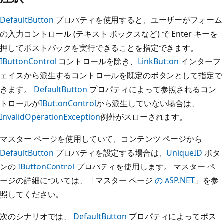
DefaultButton
プロパティを使用すると、ユーザーがフォーム
の入力コントロール (テキスト ボックスなど) で Enter キーを
押してポストバックを実行できることを指定できます。
IButtonControl
コントロールを除き、
LinkButton
インターフ
ェイスから派生するコントロールを既定のボタンとして指定で
きます。
DefaultButton
プロパティによって参照されるコン
トロールが
IButtonControl
から派生していない場合は、
InvalidOperationException
例外がスローされます。
マスター ページを使用していて、コンテンツ ページから
DefaultButton
プロパティを設定する場合は、
UniqueID
ボタ
ンの
IButtonControl
プロパティを使用します。 マスター ペ
ージの詳細については、「マスター ページ
の ASP.NET
」を参
照してください。
次のシナリオでは、
DefaultButton
プロパティによってポス