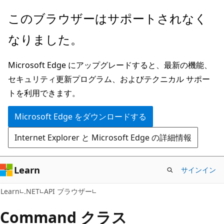
メ
ペ
このブラウザーはサポートされなく
イ
ー
なりました。
ン
ジ
コ
内
Microsoft Edge にアップグレードすると、最新の機能、
ン
ナ
セキュリティ更新プログラム、およびテクニカル サポー
テ
ビ
トを利用できます。
ン
ゲ
ツ
ー
Microsoft Edge をダウンロードする
に
シ
Internet Explorer と Microsoft Edge の詳細情報
ス
ョ
キ
ン
ッ
に
Learn
サインイン
プ
ス
C#
Learn
.NET
API ブラウザー
キ
ッ
Command クラス