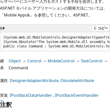
らサーバーにユーザー入力をポストする手段を提供します。
ASP.NET モバイル アプリケーションの開発方法については、
「
Mobile Apps&」を参照してください。ASP.NET
。
C#
コピー
[System.Web.UI.MobileControls.DesignerAdapter(typeof(S
[System.Obsolete("The System.Web.Mobile.dll assembly h
public class Command : System.Web.UI.MobileControls.Te
継
Object
Control
MobileControl
TextControl
承
Command
属性
DesignerAdapterAttribute
ObsoleteAttribute
実装
IPostBackDataHandler
IPostBackEventHandler
注釈