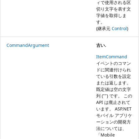
ィで使用される区
切り文字を表す文
字値を取得しま
す。
(継承元
Control
)
CommandArgument
古い.
ItemCommand
イベントのコマン
ドに関連付けられ
ている引数を設定
または返します。
既定値は空の文字
列 ("") です。 この
API は廃止されて
います。 ASP.NET
モバイル アプリケ
ーションの開発方
法については、
「
Mobile