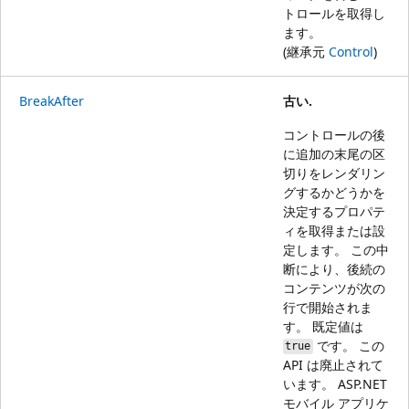
トロールを取得し
ます。
(継承元
Control
)
BreakAfter
古い.
コントロールの後
に追加の末尾の区
切りをレンダリン
グするかどうかを
決定するプロパテ
ィを取得または設
定します。 この中
断により、後続の
コンテンツが次の
行で開始されま
す。 既定値は
です。 この
true
API は廃止されて
います。 ASP.NET
モバイル アプリケ