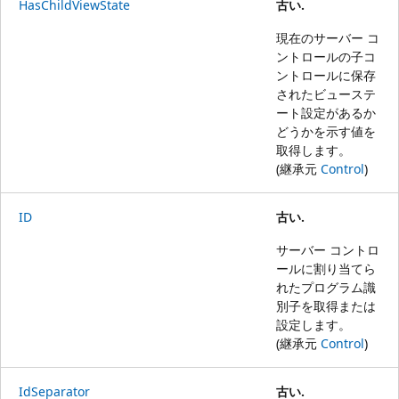
HasChildViewState
古い.
現在のサーバー コ
ントロールの子コ
ントロールに保存
されたビューステ
ート設定があるか
どうかを示す値を
取得します。
(継承元
Control
)
ID
古い.
サーバー コントロ
ールに割り当てら
れたプログラム識
別子を取得または
設定します。
(継承元
Control
)
IdSeparator
古い.