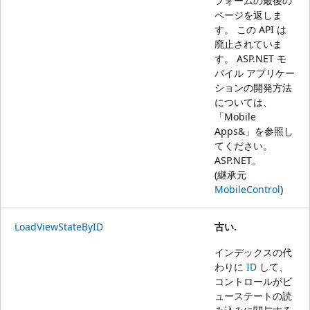
フォームの最後の
ページを返しま
す。 この API は
廃止されていま
す。 ASP.NET モ
バイル アプリケー
ションの開発方法
については、
「
Mobile
Apps&」を参照し
てください。
ASP.NET
。
(継承元
MobileControl
)
LoadViewStateByID
古い.
インデックスの代
わりに
ID
して、
コントロールがビ
ューステートの読