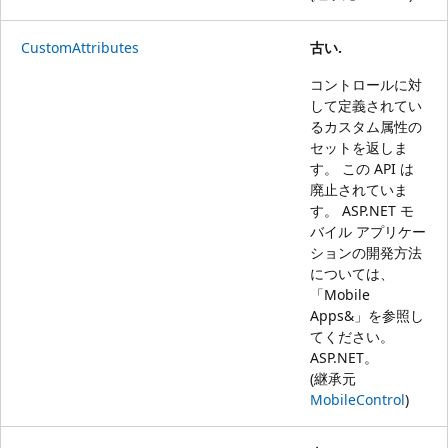
CustomAttributes
古い.
コントロールに対
して定義されてい
るカスタム属性の
セットを返しま
す。 この API は
廃止されていま
す。 ASP.NET モ
バイル アプリケー
ションの開発方法
については、
「
Mobile
Apps&」を参照し
てください。
ASP.NET
。
(継承元
MobileControl
)