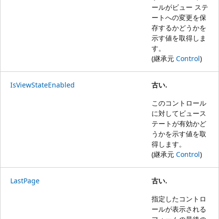
ールがビュー ステ
ートへの変更を保
存するかどうかを
示す値を取得しま
す。
(継承元
Control
)
IsViewStateEnabled
古い.
このコントロール
に対してビュース
テートが有効かど
うかを示す値を取
得します。
(継承元
Control
)
LastPage
古い.
指定したコントロ
ールが表示される