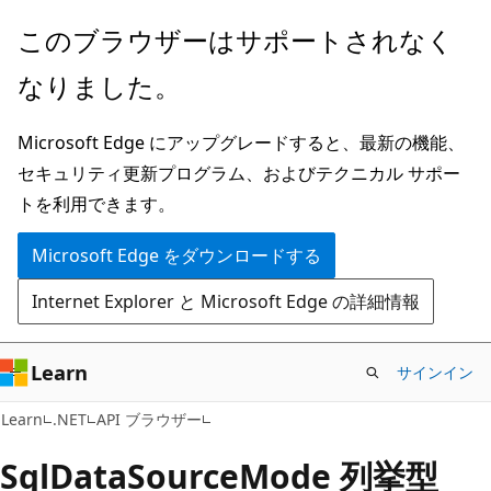
メ
ペ
このブラウザーはサポートされなく
イ
ー
なりました。
ン
ジ
コ
内
Microsoft Edge にアップグレードすると、最新の機能、
ン
ナ
セキュリティ更新プログラム、およびテクニカル サポー
テ
ビ
トを利用できます。
ン
ゲ
ツ
ー
Microsoft Edge をダウンロードする
に
シ
Internet Explorer と Microsoft Edge の詳細情報
ス
ョ
キ
ン
ッ
に
Learn
サインイン
プ
ス
C#
Learn
.NET
API ブラウザー
キ
ッ
Sql
Data
Source
Mode 列挙型