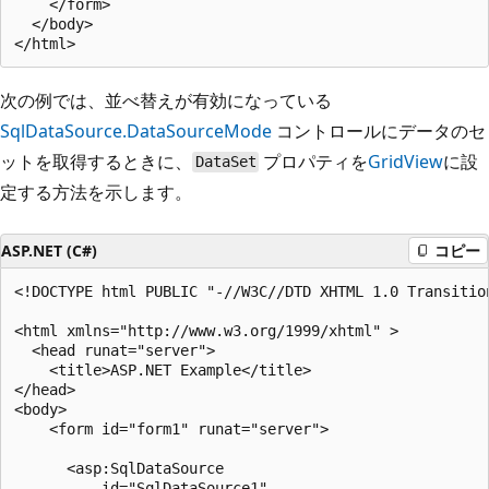
    </form>

  </body>

次の例では、並べ替えが有効になっている
SqlDataSource.DataSourceMode
コントロールにデータのセ
ットを取得するときに、
プロパティを
GridView
に設
DataSet
定する方法を示します。
ASP.NET (C#)
コピー
<!DOCTYPE html PUBLIC "-//W3C//DTD XHTML 1.0 Transitio
<html xmlns="http://www.w3.org/1999/xhtml" >

  <head runat="server">

    <title>ASP.NET Example</title>

</head>

<body>

    <form id="form1" runat="server">

      <asp:SqlDataSource

          id="SqlDataSource1"
