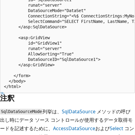
          runat="server"

          DataSourceMode="DataSet"

          ConnectionString="<%$ ConnectionStrings:MyNor
          SelectCommand="SELECT FirstName, LastName, Ti
      </asp:SqlDataSource>

      <asp:GridView

          id="GridView1"

          runat="server"

          AllowSorting="True"

          DataSourceID="SqlDataSource1">

      </asp:GridView>

    </form>

  </body>

注釈
列挙は、
SqlDataSource
メソッドの呼び
SqlDataSourceMode
出し時にデータ ソース コントロールが使用するデータ取得モ
ードを記述するために、
AccessDataSource
および
Select
コン