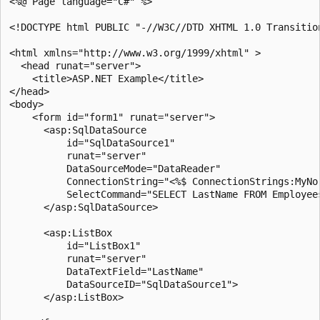
<%@ Page language="C#" %>

<!DOCTYPE html PUBLIC "-//W3C//DTD XHTML 1.0 Transitio
<html xmlns="http://www.w3.org/1999/xhtml" >

  <head runat="server">

    <title>ASP.NET Example</title>

</head>

<body>

    <form id="form1" runat="server">

      <asp:SqlDataSource

          id="SqlDataSource1"

          runat="server"

          DataSourceMode="DataReader"

          ConnectionString="<%$ ConnectionStrings:MyNor
          SelectCommand="SELECT LastName FROM Employees
      </asp:SqlDataSource>

      <asp:ListBox

          id="ListBox1"

          runat="server"

          DataTextField="LastName"

          DataSourceID="SqlDataSource1">

      </asp:ListBox>
