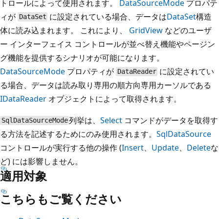
トロールによって使用されます。
DataSourceMode
プロパテ
ィが
に設定されている場合、データは
DataSet
構造
DataSet
体に読み込まれます。 これにより、
GridView
などのユーザ
ー インターフェイス コントロールが並べ替え機能やページン
グ機能を提供するシナリオが可能になります。
DataSourceMode
プロパティが
に設定されてい
DataReader
る場合、データは読み取り専用の順方向専用カーソルである
IDataReader
オブジェクトによって取得されます。
列挙は、
Select
コマンドがデータを取得す
SqlDataSourceMode
る方法を記述するためにのみ使用されます。
SqlDataSource
コントロールが実行する他の操作 (
Insert
、
Update
、
Delete
な
ど) には影響しません。
適用対象
こちらもご覧ください