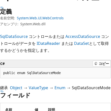
プ
定義
名前空間:
System.Web.UI.WebControls
アセンブリ:
System.Web.dll
SqlDataSource
コントロールまたは
AccessDataSource
コン
トロールがデータを
IDataReader
または
DataSet
として取得
するかどうかを指定します。
C#
コピー
public enum SqlDataSourceMode
継承
Object
ValueType
Enum
SqlDataSourceMode
フィールド
名前
値
説明