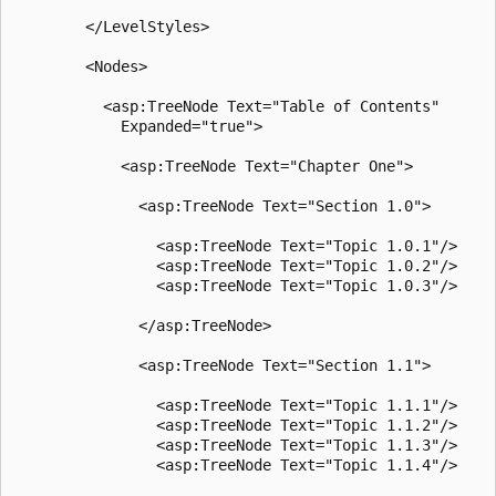
        </LevelStyles>

        <Nodes>

          <asp:TreeNode Text="Table of Contents"

            Expanded="true">

            <asp:TreeNode Text="Chapter One">

              <asp:TreeNode Text="Section 1.0">

                <asp:TreeNode Text="Topic 1.0.1"/>

                <asp:TreeNode Text="Topic 1.0.2"/>

                <asp:TreeNode Text="Topic 1.0.3"/>

              </asp:TreeNode>

              <asp:TreeNode Text="Section 1.1">

                <asp:TreeNode Text="Topic 1.1.1"/>

                <asp:TreeNode Text="Topic 1.1.2"/>

                <asp:TreeNode Text="Topic 1.1.3"/>

                <asp:TreeNode Text="Topic 1.1.4"/>
