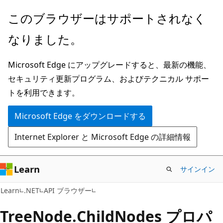
メ
ペ
このブラウザーはサポートされなく
イ
ー
なりました。
ン
ジ
コ
内
Microsoft Edge にアップグレードすると、最新の機能、
ン
ナ
セキュリティ更新プログラム、およびテクニカル サポー
テ
ビ
トを利用できます。
ン
ゲ
ツ
ー
Microsoft Edge をダウンロードする
に
シ
Internet Explorer と Microsoft Edge の詳細情報
ス
ョ
キ
ン
ッ
に
Learn
サインイン
プ
ス
C#
Learn
.NET
API ブラウザー
キ
ッ
Tree
Node.
Child
Nodes プロパ