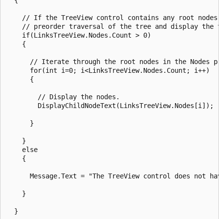
    // If the TreeView control contains any root nodes,
    // preorder traversal of the tree and display the t
    if(LinksTreeView.Nodes.Count > 0)

    {

      // Iterate through the root nodes in the Nodes pr
      for(int i=0; i<LinksTreeView.Nodes.Count; i++)

      {

        // Display the nodes.

        DisplayChildNodeText(LinksTreeView.Nodes[i]);

      }

    }

    else

    {

      Message.Text = "The TreeView control does not hav
    }

  }
