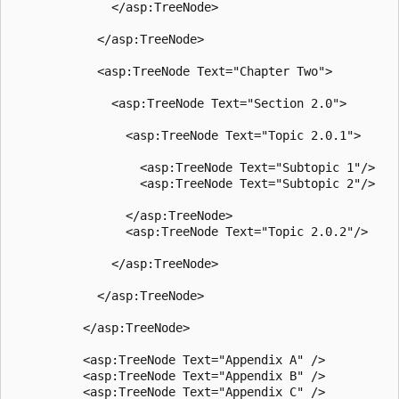
              </asp:TreeNode>

            </asp:TreeNode>

            <asp:TreeNode Text="Chapter Two">

              <asp:TreeNode Text="Section 2.0">

                <asp:TreeNode Text="Topic 2.0.1">

                  <asp:TreeNode Text="Subtopic 1"/>

                  <asp:TreeNode Text="Subtopic 2"/>

                </asp:TreeNode>

                <asp:TreeNode Text="Topic 2.0.2"/>

              </asp:TreeNode>

            </asp:TreeNode>

          </asp:TreeNode>

          <asp:TreeNode Text="Appendix A" />

          <asp:TreeNode Text="Appendix B" />

          <asp:TreeNode Text="Appendix C" />
