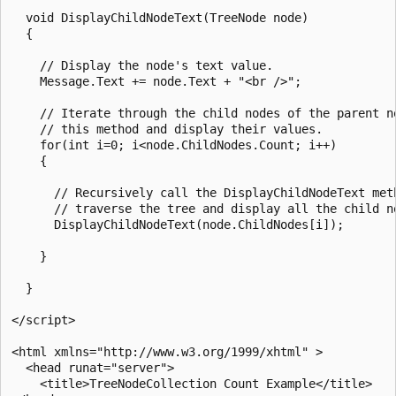
  void DisplayChildNodeText(TreeNode node)

  {

    // Display the node's text value.

    Message.Text += node.Text + "<br />";

    // Iterate through the child nodes of the parent no
    // this method and display their values.

    for(int i=0; i<node.ChildNodes.Count; i++)

    {

      // Recursively call the DisplayChildNodeText meth
      // traverse the tree and display all the child no
      DisplayChildNodeText(node.ChildNodes[i]);

    }

  }

</script>

<html xmlns="http://www.w3.org/1999/xhtml" >

  <head runat="server">

    <title>TreeNodeCollection Count Example</title>
