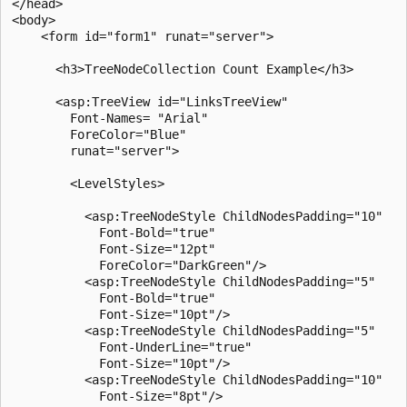
</head>

<body>

    <form id="form1" runat="server">

      <h3>TreeNodeCollection Count Example</h3>

      <asp:TreeView id="LinksTreeView"

        Font-Names= "Arial"

        ForeColor="Blue"

        runat="server">

        <LevelStyles>

          <asp:TreeNodeStyle ChildNodesPadding="10" 

            Font-Bold="true" 

            Font-Size="12pt" 

            ForeColor="DarkGreen"/>

          <asp:TreeNodeStyle ChildNodesPadding="5" 

            Font-Bold="true" 

            Font-Size="10pt"/>

          <asp:TreeNodeStyle ChildNodesPadding="5" 

            Font-UnderLine="true" 

            Font-Size="10pt"/>

          <asp:TreeNodeStyle ChildNodesPadding="10" 

            Font-Size="8pt"/>
