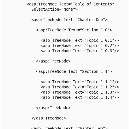
          <asp:TreeNode Text="Table of Contents"

            SelectAction="None">

            <asp:TreeNode Text="Chapter One">

              <asp:TreeNode Text="Section 1.0">

                <asp:TreeNode Text="Topic 1.0.1"/>

                <asp:TreeNode Text="Topic 1.0.2"/>

                <asp:TreeNode Text="Topic 1.0.3"/>

              </asp:TreeNode>

              <asp:TreeNode Text="Section 1.1">

                <asp:TreeNode Text="Topic 1.1.1"/>

                <asp:TreeNode Text="Topic 1.1.2"/>

                <asp:TreeNode Text="Topic 1.1.3"/>

                <asp:TreeNode Text="Topic 1.1.4"/>

              </asp:TreeNode>

            </asp:TreeNode>

            <asp:TreeNode Text="Chapter Two">
