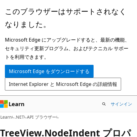
メ
ペ
このブラウザーはサポートされなく
イ
ー
なりました。
ン
ジ
コ
内
Microsoft Edge にアップグレードすると、最新の機能、
ン
ナ
セキュリティ更新プログラム、およびテクニカル サポー
テ
ビ
トを利用できます。
ン
ゲ
ツ
ー
Microsoft Edge をダウンロードする
に
シ
Internet Explorer と Microsoft Edge の詳細情報
ス
ョ
キ
ン
ッ
に
Learn
サインイン
プ
ス
C#
Learn
.NET
API ブラウザー
キ
ッ
Tree
View.
Node
Indent プロパ