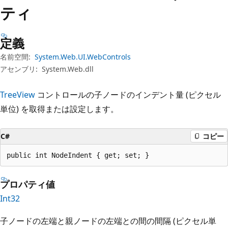
プ
ティ
定義
名前空間:
System.Web.UI.WebControls
アセンブリ:
System.Web.dll
TreeView
コントロールの子ノードのインデント量 (ピクセル
単位) を取得または設定します。
C#
コピー
public int NodeIndent { get; set; }
プロパティ値
Int32
子ノードの左端と親ノードの左端との間の間隔 (ピクセル単