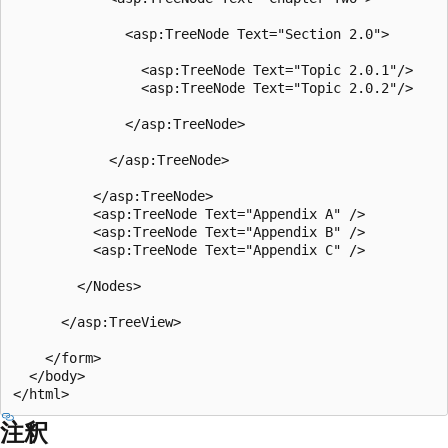
              <asp:TreeNode Text="Section 2.0">

                <asp:TreeNode Text="Topic 2.0.1"/>

                <asp:TreeNode Text="Topic 2.0.2"/>

              </asp:TreeNode>

            </asp:TreeNode>

          </asp:TreeNode>

          <asp:TreeNode Text="Appendix A" />

          <asp:TreeNode Text="Appendix B" />

          <asp:TreeNode Text="Appendix C" />

        </Nodes>

      </asp:TreeView>

    </form>

  </body>

注釈