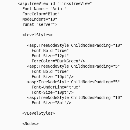
      <asp:TreeView id="LinksTreeView"

        Font-Names= "Arial"

        ForeColor="Blue"

        NodeIndent="10"

        runat="server">

        <LevelStyles>

          <asp:TreeNodeStyle ChildNodesPadding="10" 

            Font-Bold="true" 

            Font-Size="12pt" 

            ForeColor="DarkGreen"/>

          <asp:TreeNodeStyle ChildNodesPadding="5" 

            Font-Bold="true" 

            Font-Size="10pt"/>

          <asp:TreeNodeStyle ChildNodesPadding="5" 

            Font-UnderLine="true" 

            Font-Size="10pt"/>

          <asp:TreeNodeStyle ChildNodesPadding="10" 

            Font-Size="8pt"/>

        </LevelStyles>

        <Nodes>
