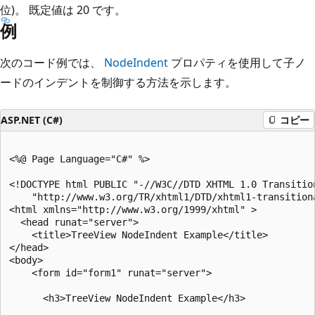
位)。 既定値は 20 です。
例
次のコード例では、
NodeIndent
プロパティを使用して子ノ
ードのインデントを制御する方法を示します。
ASP.NET (C#)
コピー
<%@ Page Language="C#" %>

<!DOCTYPE html PUBLIC "-//W3C//DTD XHTML 1.0 Transition
    "http://www.w3.org/TR/xhtml1/DTD/xhtml1-transitiona
<html xmlns="http://www.w3.org/1999/xhtml" >

  <head runat="server">

    <title>TreeView NodeIndent Example</title>

</head>

<body>

    <form id="form1" runat="server">

      <h3>TreeView NodeIndent Example</h3>
