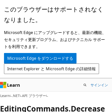
メ
ペ
このブラウザーはサポートされなく
イ
ー
なりました。
ン
ジ
コ
内
Microsoft Edge にアップグレードすると、最新の機能、
ン
ナ
セキュリティ更新プログラム、およびテクニカル サポー
テ
ビ
トを利用できます。
ン
ゲ
ツ
ー
Microsoft Edge をダウンロードする
に
シ
Internet Explorer と Microsoft Edge の詳細情報
ス
ョ
キ
ン
ッ
に
Learn
サインイン
プ
ス
C#
Learn
.NET
API ブラウザー
キ
ッ
Editing
Commands.
Decrease