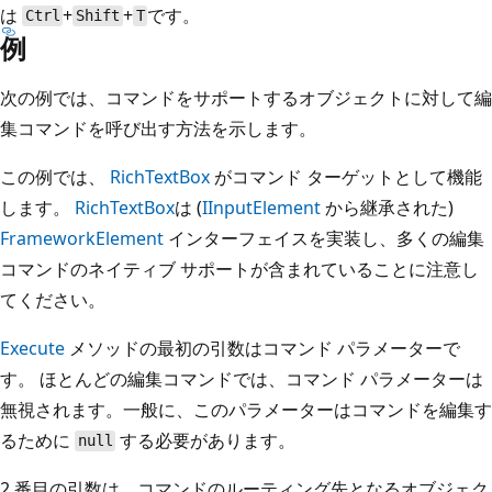
は
+
+
です。
Ctrl
Shift
T
例
次の例では、コマンドをサポートするオブジェクトに対して編
集コマンドを呼び出す方法を示します。
この例では、
RichTextBox
がコマンド ターゲットとして機能
します。
RichTextBox
は (
IInputElement
から継承された)
FrameworkElement
インターフェイスを実装し、多くの編集
コマンドのネイティブ サポートが含まれていることに注意し
てください。
Execute
メソッドの最初の引数はコマンド パラメーターで
す。 ほとんどの編集コマンドでは、コマンド パラメーターは
無視されます。一般に、このパラメーターはコマンドを編集す
るために
する必要があります。
null
2 番目の引数は、コマンドのルーティング先となるオブジェク