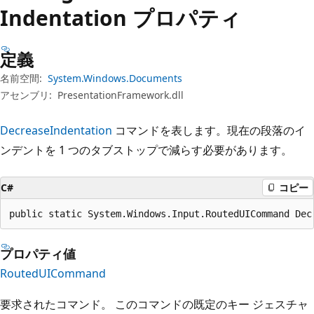
プ
Indentation プロパティ
定義
名前空間:
System.Windows.Documents
アセンブリ:
PresentationFramework.dll
DecreaseIndentation
コマンドを表します。現在の段落のイ
ンデントを 1 つのタブストップで減らす必要があります。
C#
コピー
public static System.Windows.Input.RoutedUICommand Dec
プロパティ値
RoutedUICommand
要求されたコマンド。 このコマンドの既定のキー ジェスチャ