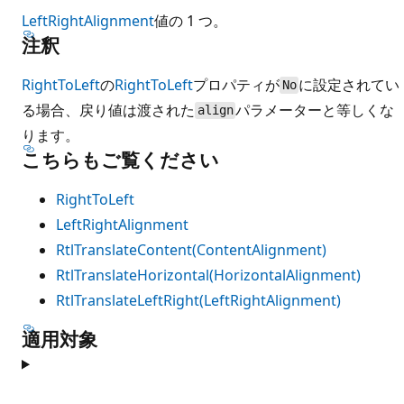
LeftRightAlignment
値の 1 つ。
注釈
RightToLeft
の
RightToLeft
プロパティが
に設定されてい
No
る場合、戻り値は渡された
パラメーターと等しくな
align
ります。
こちらもご覧ください
RightToLeft
LeftRightAlignment
RtlTranslateContent(ContentAlignment)
RtlTranslateHorizontal(HorizontalAlignment)
RtlTranslateLeftRight(LeftRightAlignment)
適用対象