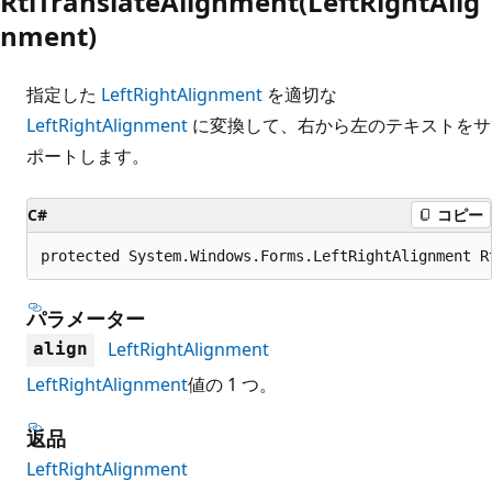
RtlTranslateAlignment(LeftRightAlig
nment)
指定した
LeftRightAlignment
を適切な
LeftRightAlignment
に変換して、右から左のテキストをサ
ポートします。
C#
コピー
protected System.Windows.Forms.LeftRightAlignment R
パラメーター
LeftRightAlignment
align
LeftRightAlignment
値の 1 つ。
返品
LeftRightAlignment