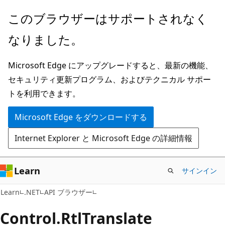
メ
ペ
このブラウザーはサポートされなく
イ
ー
なりました。
ン
ジ
コ
内
Microsoft Edge にアップグレードすると、最新の機能、
ン
ナ
セキュリティ更新プログラム、およびテクニカル サポー
テ
ビ
トを利用できます。
ン
ゲ
ツ
ー
Microsoft Edge をダウンロードする
に
シ
Internet Explorer と Microsoft Edge の詳細情報
ス
ョ
キ
ン
ッ
に
Learn
サインイン
プ
ス
C#
Learn
.NET
API ブラウザー
キ
ッ
Control.
Rtl
Translate