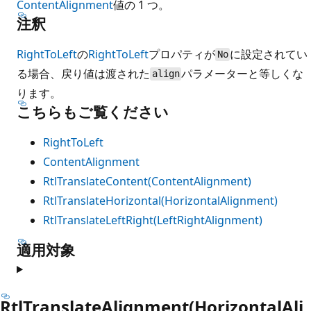
ContentAlignment
値の 1 つ。
注釈
RightToLeft
の
RightToLeft
プロパティが
に設定されてい
No
る場合、戻り値は渡された
パラメーターと等しくな
align
ります。
こちらもご覧ください
RightToLeft
ContentAlignment
RtlTranslateContent(ContentAlignment)
RtlTranslateHorizontal(HorizontalAlignment)
RtlTranslateLeftRight(LeftRightAlignment)
適用対象
RtlTranslateAlignment(HorizontalAli