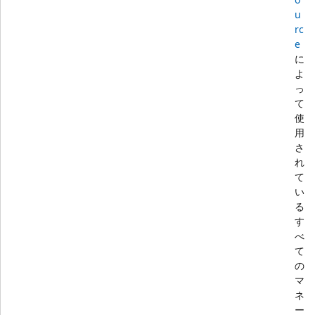
u
rc
e
に
よ
っ
て
使
用
さ
れ
て
い
る
す
べ
て
の
マ
ネ
ー