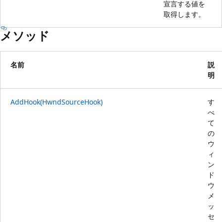
宣言する値を
取得します。
メソッド
名前
説
明
AddHook(HwndSourceHook)
す
べ
て
の
ウ
ィ
ン
ド
ウ
メ
ッ
セ