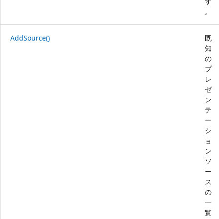
す
。
AddSource()
既
知
の
プ
レ
ゼ
ン
テ
ー
シ
ョ
ン
ソ
ー
ス
の
一
覧