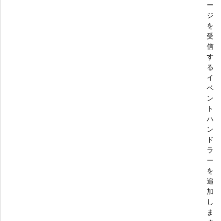
ー
ジ
を
受
信
す
る
イ
ベ
ン
ト
ハ
ン
ド
ラ
ー
を
追
加
し
ま