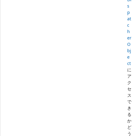
s
p
at
c
h
er
O
bj
e
ct
に
ア
ク
セ
ス
で
き
る
か
ど
う