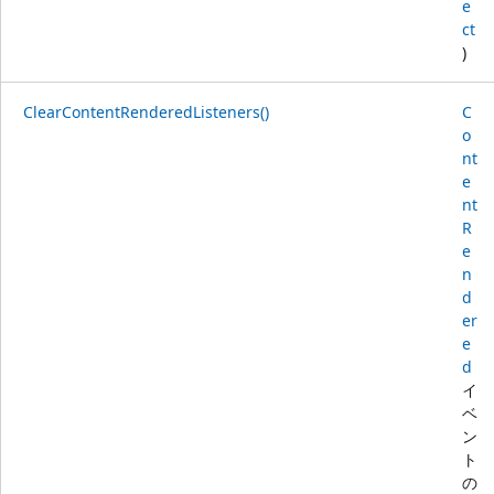
e
ct
)
ClearContentRenderedListeners()
C
o
nt
e
nt
R
e
n
d
er
e
d
イ
ベ
ン
ト
の