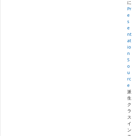
に
Pr
e
s
e
nt
at
io
n
S
o
u
rc
e
派
生
ク
ラ
ス
イ
ン