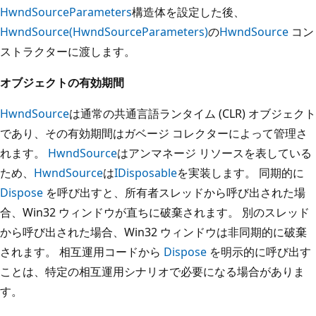
HwndSourceParameters
構造体を設定した後、
HwndSource(HwndSourceParameters)
の
HwndSource
コン
ストラクターに渡します。
オブジェクトの有効期間
HwndSource
は通常の共通言語ランタイム (CLR) オブジェクト
であり、その有効期間はガベージ コレクターによって管理さ
れます。
HwndSource
はアンマネージ リソースを表している
ため、
HwndSource
は
IDisposable
を実装します。 同期的に
Dispose
を呼び出すと、所有者スレッドから呼び出された場
合、Win32 ウィンドウが直ちに破棄されます。 別のスレッド
から呼び出された場合、Win32 ウィンドウは非同期的に破棄
されます。 相互運用コードから
Dispose
を明示的に呼び出す
ことは、特定の相互運用シナリオで必要になる場合がありま
す。