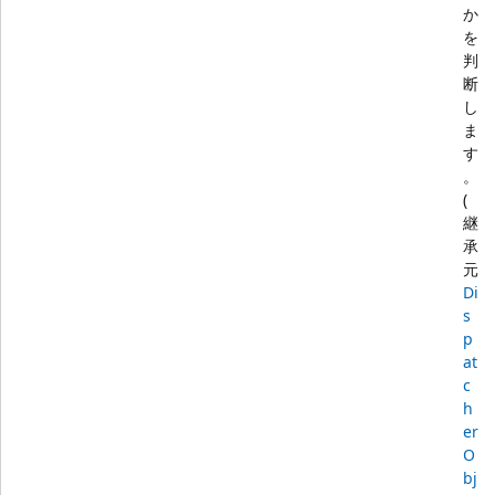
か
を
判
断
し
ま
す
。
(
継
承
元
Di
s
p
at
c
h
er
O
bj