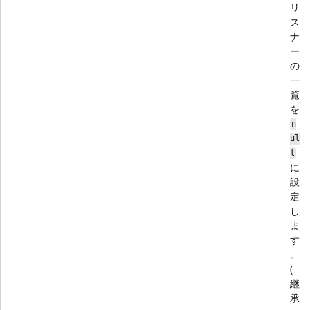
リ
ス
ナ
ー
の
一
覧
を
n
ul
l
に
設
定
し
ま
す
。
(
継
承