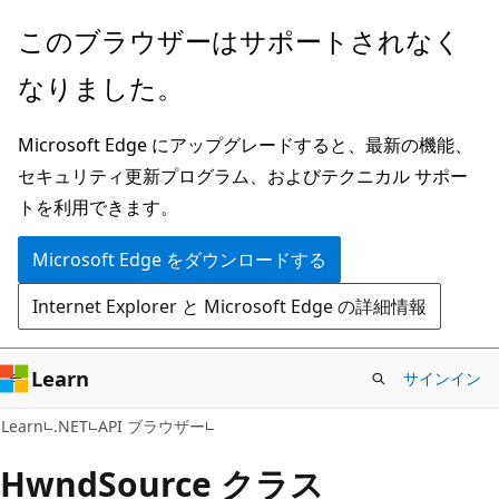
メ
ペ
このブラウザーはサポートされなく
イ
ー
なりました。
ン
ジ
コ
内
Microsoft Edge にアップグレードすると、最新の機能、
ン
ナ
セキュリティ更新プログラム、およびテクニカル サポー
テ
ビ
トを利用できます。
ン
ゲ
ツ
ー
Microsoft Edge をダウンロードする
に
シ
Internet Explorer と Microsoft Edge の詳細情報
ス
ョ
キ
ン
ッ
に
Learn
サインイン
プ
ス
C#
Learn
.NET
API ブラウザー
キ
ッ
Hwnd
Source クラス