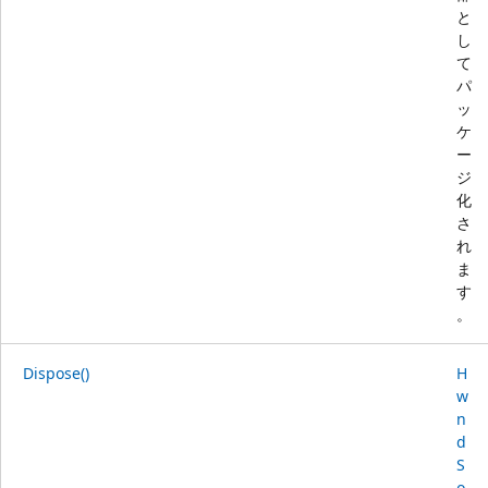
と
し
て
パ
ッ
ケ
ー
ジ
化
さ
れ
ま
す
。
Dispose()
H
w
n
d
S
o