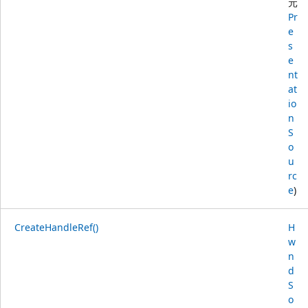
元
Pr
e
s
e
nt
at
io
n
S
o
u
rc
e
)
CreateHandleRef()
H
w
n
d
S
o