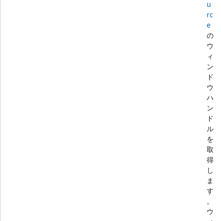
u
rc
e
の
ウ
ィ
ン
ド
ウ
ハ
ン
ド
ル
を
取
得
し
ま
す
。
ウ