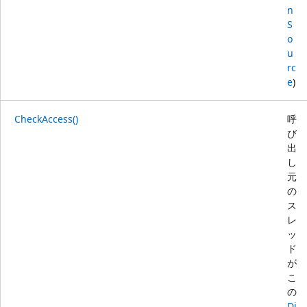
n
S
o
u
rc
e
)
CheckAccess()
呼
び
出
し
元
の
ス
レ
ッ
ド
が
こ
の
Di