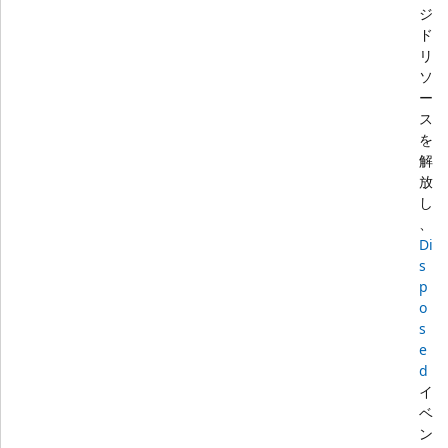
ジ
ド
リ
ソ
ー
ス
を
解
放
し
、
Di
s
p
o
s
e
d
イ
ベ
ン