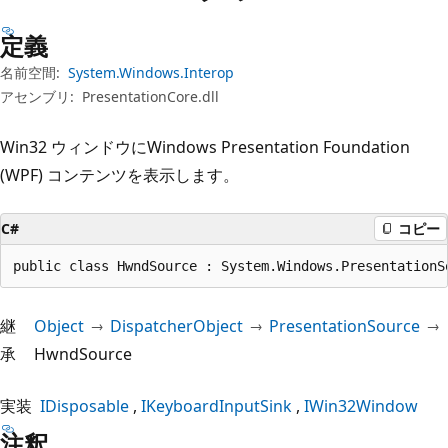
プ
定義
名前空間:
System.Windows.Interop
アセンブリ:
PresentationCore.dll
Win32 ウィンドウにWindows Presentation Foundation
(WPF) コンテンツを表示します。
C#
コピー
public class HwndSource : System.Windows.PresentationS
継
Object
DispatcherObject
PresentationSource
承
HwndSource
実装
IDisposable
IKeyboardInputSink
IWin32Window
注釈