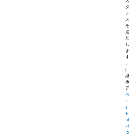
ス
タ
ン
ス
を
追
加
し
ま
す
。
(
継
承
元
Pr
e
s
e
nt
at
io