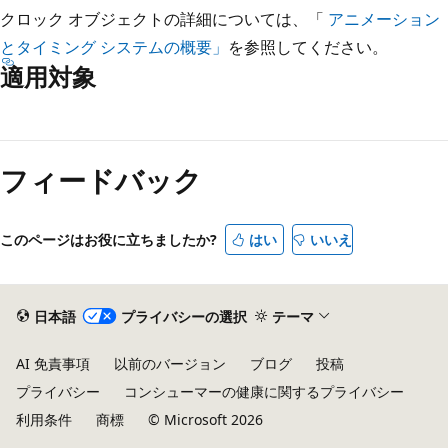
クロック オブジェクトの詳細については、「
アニメーション
とタイミング システムの概要」
を参照してください。
適用対象
読
み
フィードバック
取
り
モ
このページはお役に立ちましたか?
はい
いいえ
ー
ド
が
日本語
プライバシーの選択
テーマ
無
AI 免責事項
以前のバージョン
ブログ
投稿
効
プライバシー
コンシューマーの健康に関するプライバシー
利用条件
商標
© Microsoft 2026