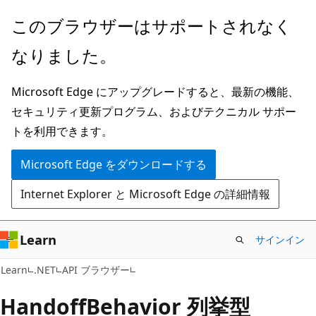
メ
ペ
このブラウザーはサポートされなく
イ
ー
なりました。
ン
ジ
コ
内
Microsoft Edge にアップグレードすると、最新の機能、
ン
ナ
セキュリティ更新プログラム、およびテクニカル サポー
テ
ビ
トを利用できます。
ン
ゲ
ツ
ー
Microsoft Edge をダウンロードする
に
シ
Internet Explorer と Microsoft Edge の詳細情報
ス
ョ
キ
ン
ッ
に
Learn
サインイン
プ
ス
C#
Learn
.NET
API ブラウザー
キ
ッ
Handoff
Behavior 列挙型