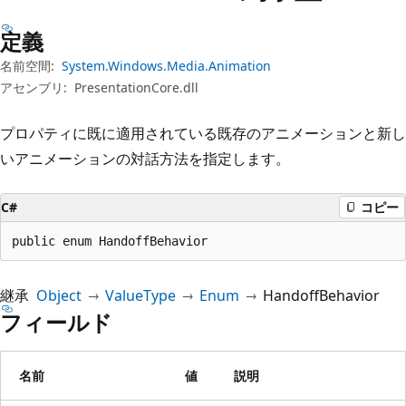
プ
定義
名前空間:
System.Windows.Media.Animation
アセンブリ:
PresentationCore.dll
プロパティに既に適用されている既存のアニメーションと新し
いアニメーションの対話方法を指定します。
C#
コピー
public enum HandoffBehavior
継承
Object
ValueType
Enum
HandoffBehavior
フィールド
名前
値
説明