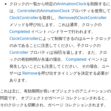
クロックの一覧から特定の
AnimationClock
を削除するに
は、
Controller
の
AnimationClock
プロパティを使用して
ClockController
を取得し、
Remove
の
ClockController
メソッドを呼び出します。 これは通常、クロックの
Completed
イベント ハンドラーで行われます。
ClockController
によって制御できるのはルート クロック
のみであることに注意してください。子クロックの
Controller
プロパティは
を返します。 また、クロ
null
ックの有効時間が永遠の場合、
Completed
イベントは
発生しないことにも注意してください。 その場合、ユー
ザーは
Remove
を呼び出すタイミングを決定する必要が
あります。
これは主に、有効期間が長いオブジェクトのアニメーションの
問題です。 オブジェクトがガベージ コレクションされると、
そのクロックも切断され、ガベージ コレクションされます。