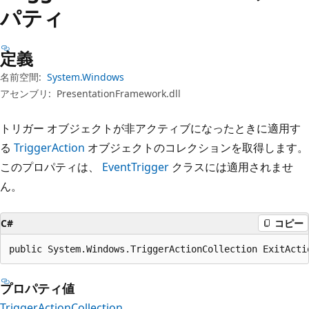
プ
パティ
定義
名前空間:
System.Windows
アセンブリ:
PresentationFramework.dll
トリガー オブジェクトが非アクティブになったときに適用す
る
TriggerAction
オブジェクトのコレクションを取得します。
このプロパティは、
EventTrigger
クラスには適用されませ
ん。
C#
コピー
public System.Windows.TriggerActionCollection ExitActi
プロパティ値
TriggerActionCollection