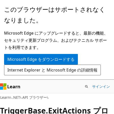
メ
ペ
このブラウザーはサポートされなく
イ
ー
なりました。
ン
ジ
コ
内
Microsoft Edge にアップグレードすると、最新の機能、
ン
ナ
セキュリティ更新プログラム、およびテクニカル サポー
テ
ビ
トを利用できます。
ン
ゲ
ツ
ー
Microsoft Edge をダウンロードする
に
シ
Internet Explorer と Microsoft Edge の詳細情報
ス
ョ
キ
ン
ッ
に
Learn
サインイン
プ
ス
C#
Learn
.NET
API ブラウザー
キ
ッ
Trigger
Base.
Exit
Actions プロ