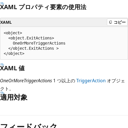
XAML プロパティ要素の使用法
XAML
コピー
<object>

  <object.ExitActions>

    OneOrMoreTriggerActions

  </object.ExitActions >

XAML 値
OneOrMoreTriggerActions
1 つ以上の
TriggerAction
オブジェ
クト。
適用対象
読
み
フィードバック
取