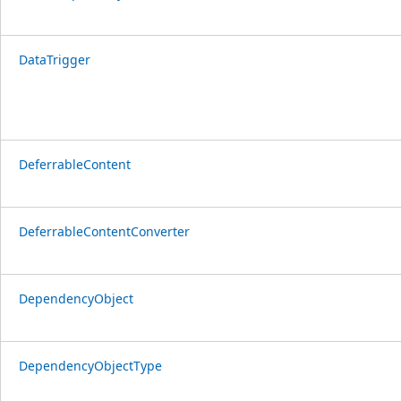
DataTrigger
DeferrableContent
DeferrableContentConverter
DependencyObject
DependencyObjectType