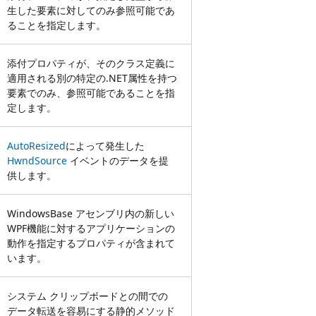
生した要素に対してのみ参照可能であ
ることを指定します。
添付プロパティが、そのクラス定義に
適用される別の特定の.NET属性を持つ
要素でのみ、参照可能であることを指
定します。
AutoResized
によって発生した
HwndSource
イベントのデータを提
供します。
WindowsBase アセンブリ内の新しい
WPF機能に対するアプリケーションの
動作を指定するプロパティが含まれて
います。
システム クリップボードとの間での
データ転送を容易にする静的メソッド