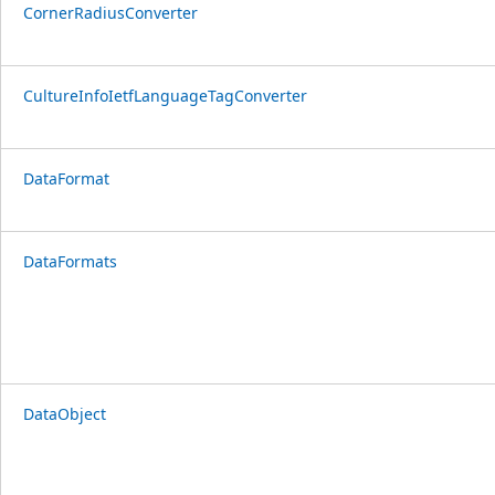
CornerRadiusConverter
CultureInfoIetfLanguageTagConverter
DataFormat
DataFormats
DataObject