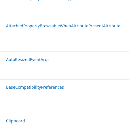
AttachedPropertyBrowsableWhenAttributePresentAttribute
AutoResizedEventArgs
BaseCompatibilityPreferences
Clipboard