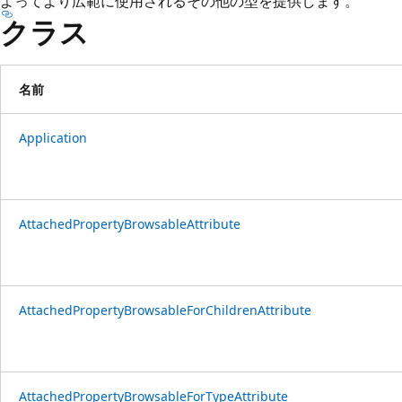
よってより広範に使用されるその他の型を提供します。
プ
クラス
名前
Application
AttachedPropertyBrowsableAttribute
AttachedPropertyBrowsableForChildrenAttribute
AttachedPropertyBrowsableForTypeAttribute