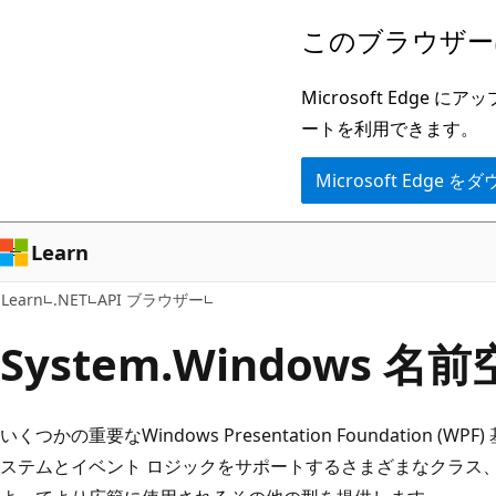
メ
ペ
このブラウザー
イ
ー
ン
ジ
Microsoft Ed
コ
内
ートを利用できます。
ン
ナ
Microsoft Edge
テ
ビ
ン
ゲ
ツ
ー
Learn
に
シ
Learn
.NET
API ブラウザー
ス
ョ
キ
ン
System.
Windows 名前
ッ
に
プ
ス
いくつかの重要なWindows Presentation Foundation (
キ
ステムとイベント ロジックをサポートするさまざまなクラス、
ッ