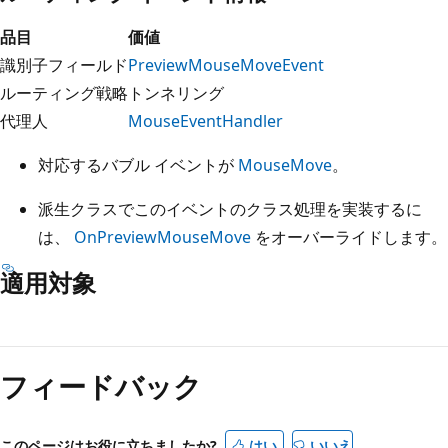
品目
価値
識別子フィールド
PreviewMouseMoveEvent
ルーティング戦略
トンネリング
代理人
MouseEventHandler
対応するバブル イベントが
MouseMove
。
派生クラスでこのイベントのクラス処理を実装するに
は、
OnPreviewMouseMove
をオーバーライドします。
適用対象
読
み
フィードバック
取
り
モ
このページはお役に立ちましたか?
はい
いいえ