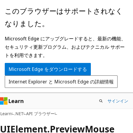
メ
ペ
このブラウザーはサポートされなく
イ
ー
なりました。
ン
ジ
コ
内
Microsoft Edge にアップグレードすると、最新の機能、
ン
ナ
セキュリティ更新プログラム、およびテクニカル サポー
テ
ビ
トを利用できます。
ン
ゲ
ツ
ー
Microsoft Edge をダウンロードする
に
シ
Internet Explorer と Microsoft Edge の詳細情報
ス
ョ
キ
ン
ッ
に
Learn
サインイン
プ
ス
C#
Learn
.NET
API ブラウザー
キ
ッ
UIElement.
Preview
Mouse