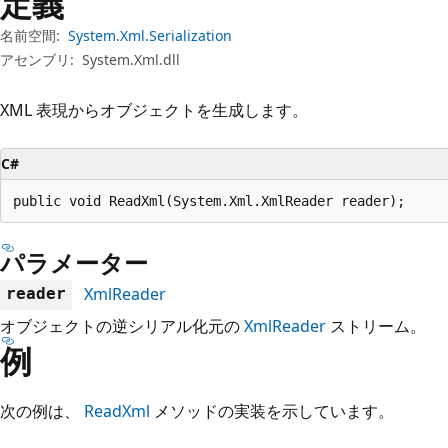
定義
プ
名前空間:
System.Xml.Serialization
アセンブリ:
System.Xml.dll
XML 表現からオブジェクトを生成します。
C#
public void ReadXml(System.Xml.XmlReader reader);
パラメーター
XmlReader
reader
オブジェクトの逆シリアル化元の
XmlReader
ストリーム。
例
次の例は、
ReadXml
メソッドの実装を示しています。