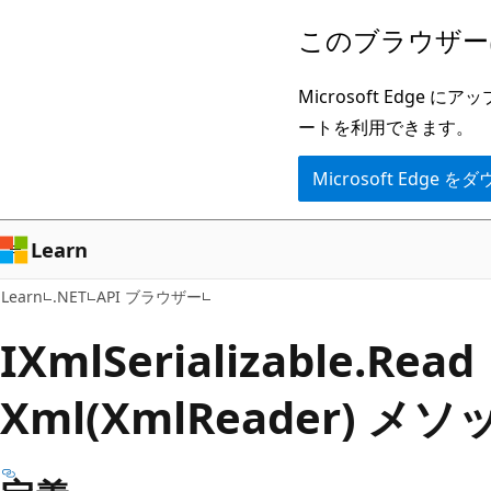
メ
ペ
このブラウザー
イ
ー
ン
ジ
Microsoft Ed
コ
内
ートを利用できます。
ン
ナ
Microsoft Edge
テ
ビ
ン
ゲ
ツ
ー
Learn
に
シ
Learn
.NET
API ブラウザー
ス
ョ
キ
ン
IXml
Serializable.
Read
ッ
に
Xml(XmlReader) メソ
プ
ス
キ
ッ