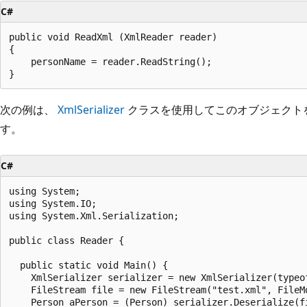
C#
public void ReadXml (XmlReader reader)

{

    personName = reader.ReadString();

次の例は、
XmlSerializer
クラスを使用してこのオブジェクト
す。
C#
using System;

using System.IO;

using System.Xml.Serialization;

public class Reader {

  public static void Main() {

    XmlSerializer serializer = new XmlSerializer(typeof
    FileStream file = new FileStream("test.xml", FileMo
    Person aPerson = (Person) serializer.Deserialize(fi