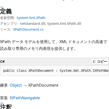
プ
定義
名前空間:
System.Xml.XPath
アセンブリ:
netstandard.dll, System.Xml.XPath.dll
ソース:
XPathDocument.cs
XPath データ モデルを使用して、XML ドキュメントの高速で
読み取り専用のメモリ内表現を提供します。
C#
コピー
public class XPathDocument : System.Xml.XPath.IXPathNa
継承
Object
XPathDocument
実装
IXPathNavigable
注釈