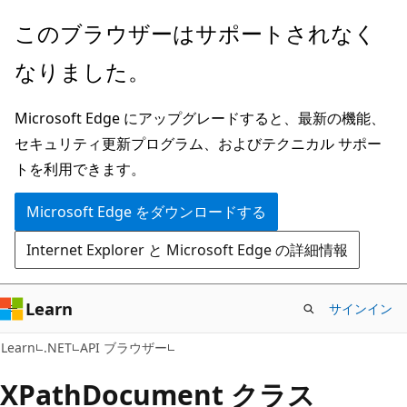
メ
ペ
このブラウザーはサポートされなく
イ
ー
なりました。
ン
ジ
コ
内
Microsoft Edge にアップグレードすると、最新の機能、
ン
ナ
セキュリティ更新プログラム、およびテクニカル サポー
テ
ビ
トを利用できます。
ン
ゲ
ツ
ー
Microsoft Edge をダウンロードする
に
シ
Internet Explorer と Microsoft Edge の詳細情報
ス
ョ
キ
ン
ッ
に
Learn
サインイン
プ
ス
C#
Learn
.NET
API ブラウザー
キ
ッ
XPath
Document クラス