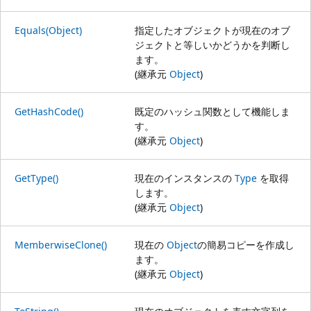
Equals(Object)
指定したオブジェクトが現在のオブ
ジェクトと等しいかどうかを判断し
ます。
(継承元
Object
)
GetHashCode()
既定のハッシュ関数として機能しま
す。
(継承元
Object
)
GetType()
現在のインスタンスの
Type
を取得
します。
(継承元
Object
)
MemberwiseClone()
現在の
Object
の簡易コピーを作成し
ます。
(継承元
Object
)