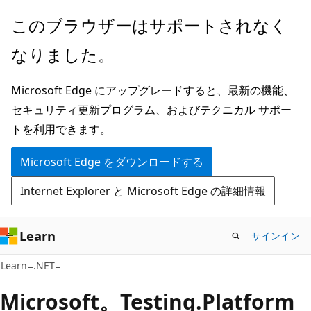
メ
このブラウザーはサポートされなく
イ
なりました。
ン
コ
Microsoft Edge にアップグレードすると、最新の機能、
ン
セキュリティ更新プログラム、およびテクニカル サポー
テ
トを利用できます。
ン
ツ
Microsoft Edge をダウンロードする
に
Internet Explorer と Microsoft Edge の詳細情報
ス
キ
ッ
Learn
サインイン
プ
Learn
.NET
Microsoft。Testing.Platform