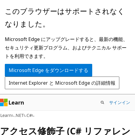
メ
このブラウザーはサポートされなく
イ
なりました。
ン
コ
Microsoft Edge にアップグレードすると、最新の機能、
ン
セキュリティ更新プログラム、およびテクニカル サポー
テ
トを利用できます。
ン
ツ
Microsoft Edge をダウンロードする
に
Internet Explorer と Microsoft Edge の詳細情報
ス
キ
ッ
Learn
サインイン
プ
Learn
.NET
C#
アクセス修飾子 (C# リファレン